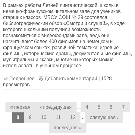
В рамках работы Летней лингвистической школы в
немецко-французском читальном зале для учеников
старших классов МБОУ СОШ № 29 состоялся
библиографический обзор «Смотри и слушай», в ходе
которого школьники получили возможность
познакомиться с видеофондами зала, ведь они
насчитывают более 400 фильмов на немецком и
французском языках различной тематики: игровые
фильмы, исторические драмы, документальные фильмы,
мультфильмы и сказки, многие из которых можно
использовать в учебном процессе.
Подробнее
о Смотри и слушай
Добавить комментарий
1528
просмотров
Страницы
…
« первая
‹ предыдущая
4
5
6
7
…
8
9
10
11
12
следующая ›
последняя »