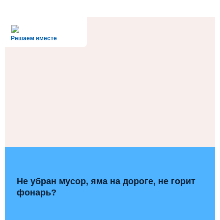
alt='Госуслуги' />
Решаем вместе
Не убран мусор, яма на дороге, не горит
фонарь?