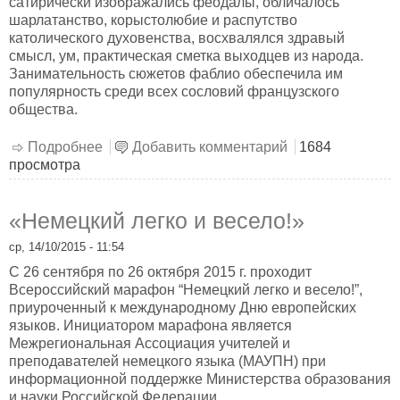
сатирически изображались феодалы, обличалось
шарлатанство, корыстолюбие и распутство
католического духовенства, восхвалялся здравый
смысл, ум, практическая сметка выходцев из народа.
Занимательность сюжетов фаблио обеспечила им
популярность среди всех сословий французского
общества.
Подробнее
о Городская литература средневековой
Добавить комментарий
1684
просмотра
Франции
«Немецкий легко и весело!»
ср, 14/10/2015 - 11:54
С 26 сентября по 26 октября 2015 г. проходит
Всероссийский марафон “Немецкий легко и весело!”,
приуроченный к международному Дню европейских
языков. Инициатором марафона является
Межрегиональная Ассоциация учителей и
преподавателей немецкого языка (МАУПН) при
информационной поддержке Министерства образования
и науки Российской Федерации.