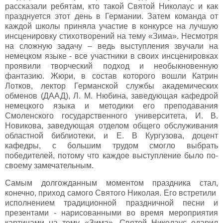
рассказали ребятам, кто такой Святой Николаус и как
празднуется этот день в Германии. Затем команда от
каждой школы приняла участие в конкурсе на лучшую
инсценировку стихотворений на тему «Зима». Несмотря
на сложную задачу – ведь выступления звучали на
немецком языке - все участники в своих инсценировках
проявили творческий подход и необыкновенную
фантазию. Жюри, в состав которого вошли Катрин
Лотков, лектор Германской службы академических
обменов (ДААД), Л. М. Нюбина, заведующая кафедрой
немецкого языка и методики его преподавания
Смоленского государственного университета, И. В.
Новикова, заведующая отделом общего обслуживания
областной библиотеки, и Е. В Кургузова, доцент
кафедры, с большим трудом смогло выбрать
победителей, потому что каждое выступление было по-
своему замечательным.
Самым долгожданным моментом праздника стал,
конечно, приход самого Святого Николая. Его встретили
исполнением традиционной праздничной песни и
презентами - нарисованными во время мероприятия
картинами на тему «Зима». Святой Николаус одарил