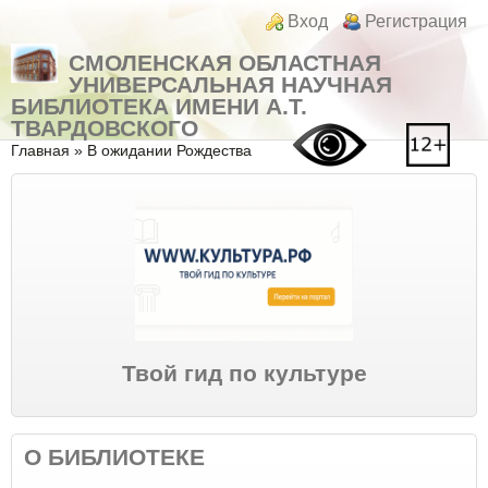
Перейти к основному содержанию
Skip to search
Login links
Вход
Регистрация
СМОЛЕНСКАЯ ОБЛАСТНАЯ
УНИВЕРСАЛЬНАЯ НАУЧНАЯ
БИБЛИОТЕКА ИМЕНИ А.Т.
ТВАРДОВСКОГО
Вы здесь
Главная
»
В ожидании Рождества
Твой гид по культуре
О БИБЛИОТЕКЕ