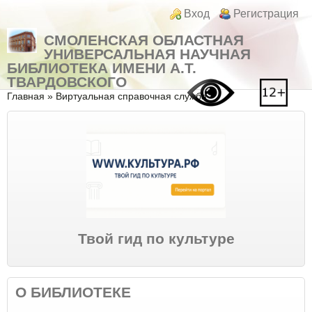
Перейти к основному содержанию
Skip to search
Login links
Вход
Регистрация
СМОЛЕНСКАЯ ОБЛАСТНАЯ
УНИВЕРСАЛЬНАЯ НАУЧНАЯ
БИБЛИОТЕКА ИМЕНИ А.Т.
ТВАРДОВСКОГО
Вы здесь
Главная
»
Виртуальная справочная служба
Твой гид по культуре
О БИБЛИОТЕКЕ