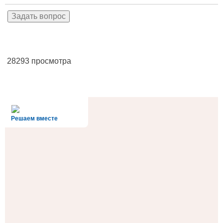
28293 просмотра
alt='Госуслуги' />
Решаем вместе