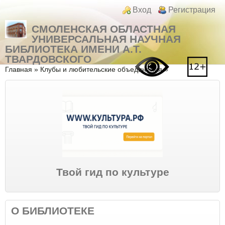
Перейти к основному содержанию
Skip to search
Login links
Вход
Регистрация
СМОЛЕНСКАЯ ОБЛАСТНАЯ
УНИВЕРСАЛЬНАЯ НАУЧНАЯ
БИБЛИОТЕКА ИМЕНИ А.Т.
ТВАРДОВСКОГО
Вы здесь
Главная
»
Клубы и любительские объединения
»
Твой гид по культуре
О БИБЛИОТЕКЕ