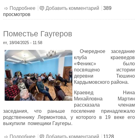
Подробнее
о История сражения при Лубино в 1812 г.
Добавить комментарий
389
просмотров
Поместье Гаугеров
пт, 18/04/2025 - 11:58
Очередное заседание
клуба краеведов
«Феникс» было
посвящено истории
деревни Тюшино
Кардымовского района.
Краевед Нина
Михайловна Мартин
рассказала членам
заседания, что раньше поселение принадлежало
родственнику Лермонтова, у которого в 19 веке его
выкупили помещики Гаугеры.
Подробнее
о Поместье Гаугеров
Добавить комментарий
1128