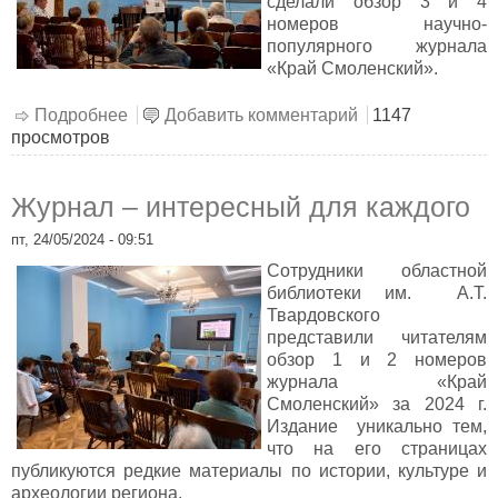
сделали обзор 3 и 4
номеров научно-
популярного журнала
«Край Смоленский».
Подробнее
о Новые открытия в журналах «Край
Добавить комментарий
1147
просмотров
Смоленский»
Журнал – интересный для каждого
пт, 24/05/2024 - 09:51
Сотрудники областной
библиотеки им. А.Т.
Твардовского
представили читателям
обзор 1 и 2 номеров
журнала «Край
Смоленский» за 2024 г.
Издание уникально тем,
что на его страницах
публикуются редкие материалы по истории, культуре и
археологии региона.