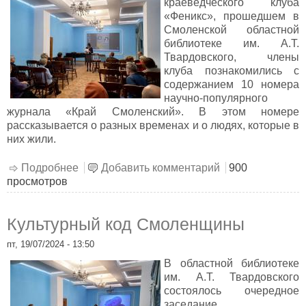
краеведческого клуба
«Феникс», прошедшем в
Смоленской областной
библиотеке им. А.Т.
Твардовского, члены
клуба познакомились с
содержанием 10 номера
научно-популярного
журнала «Край Смоленский». В этом номере
рассказывается о разных временах и о людях, которые в
них жили.
Подробнее
о «Край Смоленский» рассказывает…
Добавить комментарий
900
просмотров
Культурный код Смоленщины
пт, 19/07/2024 - 13:50
В областной библиотеке
им. А.Т. Твардовского
состоялось очередное
заседание