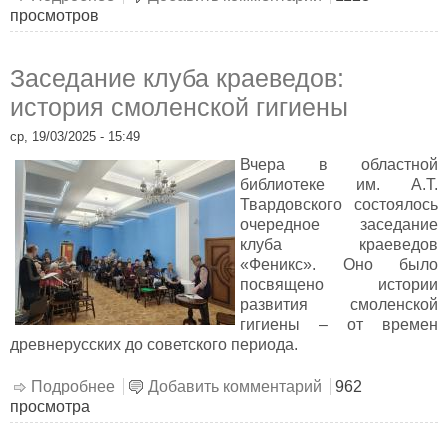
просмотров
Заседание клуба краеведов:
история смоленской гигиены
ср, 19/03/2025 - 15:49
Вчера в областной
библиотеке им. А.Т.
Твардовского состоялось
очередное заседание
клуба краеведов
«Феникс». Оно было
посвящено истории
развития смоленской
гигиены – от времен
древнерусских до советского периода.
Подробнее
о Заседание клуба краеведов: история
Добавить комментарий
962
просмотра
смоленской гигиены