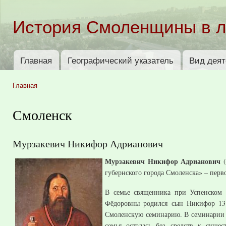
Пер
ос
История Смоленщины в 
со
Главная
Географический указатель
Вид деят
Главное меню
Главная
Вы здесь
Смоленск
Мурзакевич Никифор Адрианович
Мурзакевич Никифор Адрианович
(
губернского города Смоленска» – перв
В семье священника при Успенском 
Фёдоровны родился сын Никифор 13 
Смоленскую семинарию. В семинарии Н
семья осталась без средств к суще