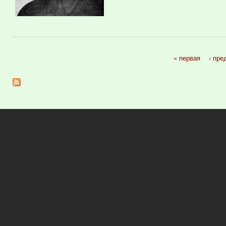
« первая
‹ пр
Страницы