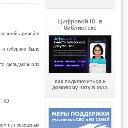
Цифровой ID в
библиотеке
оновской армией в
е и губернии было
юста фельдмаршала
Как подключиться к
домовому чату в МАХ
 по
дном из прекрасных