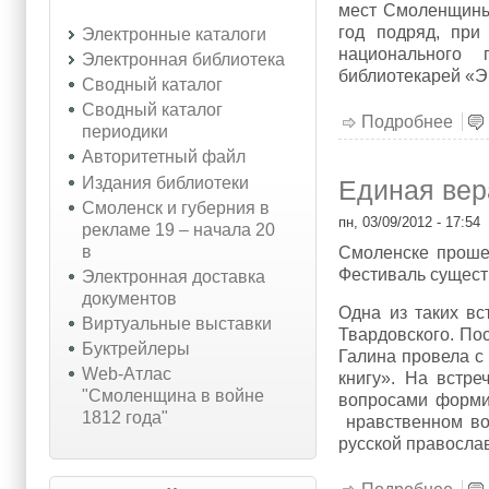
мест Смоленщины 
год подряд, при
Электронные каталоги
национального 
Электронная библиотека
библиотекарей «Э
Сводный каталог
Сводный каталог
Подробнее
о II
периодики
Авторитетный файл
Издания библиотеки
Единая вер
Смоленск и губерния в
пн, 03/09/2012 - 17:54
рекламе 19 – начала 20
в
Смоленске проше
Фестиваль существ
Электронная доставка
документов
Одна из таких вс
Виртуальные выставки
Твардовского. По
Буктрейлеры
Галина провела с
Web-Атлас
книгу». На встре
"Смоленщина в войне
вопросами форми
1812 года"
нравственном во
русской православ