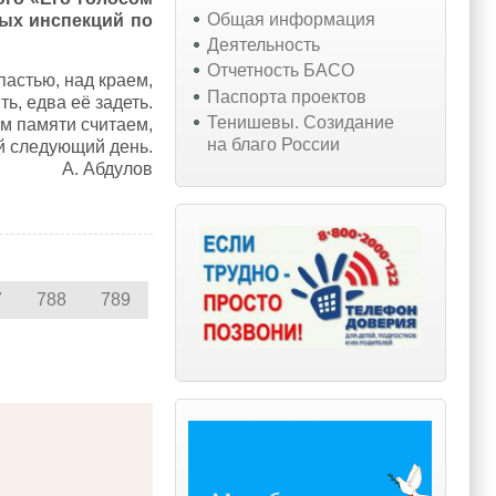
Общая информация
ых инспекций по
Деятельность
Отчетность БАСО
астью, над краем,
Паспорта проектов
ть, едва её задеть.
Тенишевы. Созидание
ём памяти считаем,
на благо России
й следующий день.
А. Абдулов
7
788
789