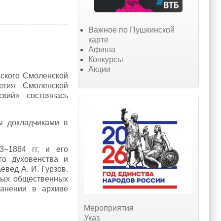
Важное по Пушкинской
карте
Афиша
Конкурсы
Акции
овского Смоленской
етия Смоленской
кий» состоялась
ы докладчиками в
–1864 гг. и его
го духовенства и
евед А. И. Гурзов.
ных общественных
ранении в архиве
Мероприятия
Указ