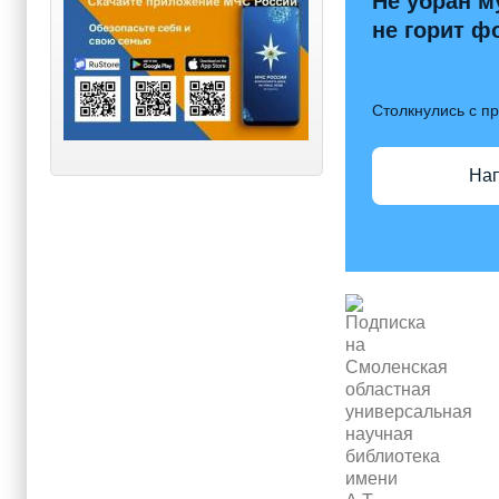
Не убран м
не горит ф
Столкнулись с п
На