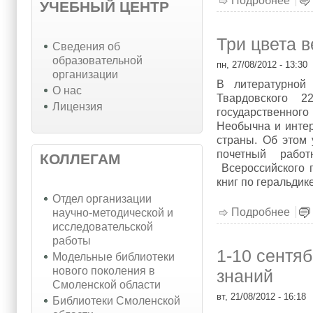
Подробнее
о Е
УЧЕБНЫЙ ЦЕНТР
Три цвета 
Cведения об
образовательной
пн, 27/08/2012 - 13:30
организации
В литературной 
О нас
Твардовского 2
Лицензия
государственного
Необычна и интер
страны. Об этом 
почетный рабо
КОЛЛЕГАМ
Всероссийского г
книг по геральдик
Отдел организации
Подробнее
о Т
научно-методической и
исследовательской
работы
1-10 сентя
Модельные библиотеки
нового поколения в
знаний
Смоленской области
вт, 21/08/2012 - 16:18
Библиотеки Смоленской