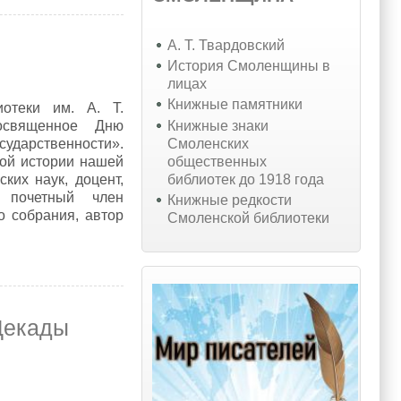
А. Т. Твардовский
История Смоленщины в
лицах
Книжные памятники
иотеки им. А. Т.
Книжные знаки
посвященное Дню
Смоленских
сударственности».
общественных
вой истории нашей
библиотек до 1918 года
ких наук, доцент,
 почетный член
Книжные редкости
о собрания, автор
Смоленской библиотеки
 Декады