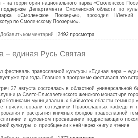
- на территории национального парка «Смоленское Пооз
 поддержке Департамента Смоленской области по куль
парка «Смоленское Поозерье», проходил IIЛетний 
котур по Смоленскому Поозерью».
 летний лагерь сельских библиотекарей «Экотур по Смолен
Добавить комментарий
2492 просмотра
а – единая Русь Святая
л фестиваль православной культуры «Единая вера – един
ует уже три года. Главное в программе фестиваля это встр
треч 27 августа состоялась в областной универсальной би
слушница Свято-Елисаветинского женского монастыря горо
 работниками муниципальных библиотек области семинар 
че присутствовали сотрудники Православных кафедр и т
рования и раскрытия книжных фондов православной тема
спитании и духовном просвещении подрастающего покол
ной культуры, о приобщении к ней через книгу и чтение.