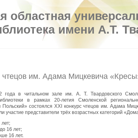
я областная универсал
иблиотека имени А.Т. Т
с чтецов им. Адама Мицкевича «Кресы
2 года в читальном зале им. А. Т. Твардовского Смол
иблиотеки в рамках 20-летия Смоленской региональ
 Польский» состоялся XXI конкурс чтецов им. Адама Миц
ли участие представители трёх возрастных категорий «Дома
 лет;
 до 16 лет;
рше 16 лет.