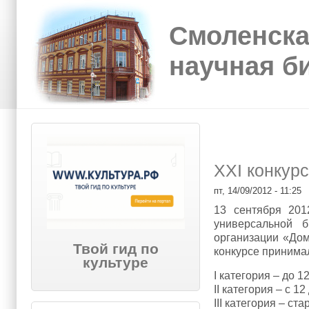
Перейти к основному содержанию
Skip to search
Смоленска
научная б
XXI конкур
пт, 14/09/2012 - 11:25
13 сентября 201
универсальной б
организации «Дом
Твой гид по
конкурсе принима
культуре
I категория – до 12
II категория – с 12
III категория – ста