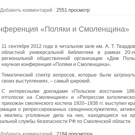
I конкурс чтецов им. Адама Мицкевича «Кресы»
Добавить комментарий
2551 просмотр
онференция «Поляки и Смоленщина»
11 сентября 2012 года в читальном зале им. А. Т. Твард
областной универсальной библиотеки в рамках 20-л
региональной общественной организации «Дом Польс
научная конференция «Поляки и Смоленщина».
Тематический спектр вопросов, которые были затронут
своих выступлениях, – самый широкий.
С интересными докладами «Польское восстание 1863
отголоски на Смоленщине» и «Репрессии католическо
прихожан смоленского костела 1920–1938 гг. выступил кра
рмации о репрессированных священнослужителях, актив
а явились уголовные дела на них, находящиеся на х
альной службы безопасности РФ по Смоленской области.
аучная конференция «Поляки и Смоленщина»
Добавить комментарий
2184 просмотра