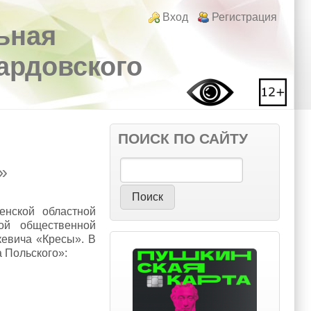
Login links
Вход
Регистрация
ьная
вардовского
ПОИСК ПО САЙТУ
»
Поиск
енской областной
ной общественной
кевича «Кресы». В
 Польского»: