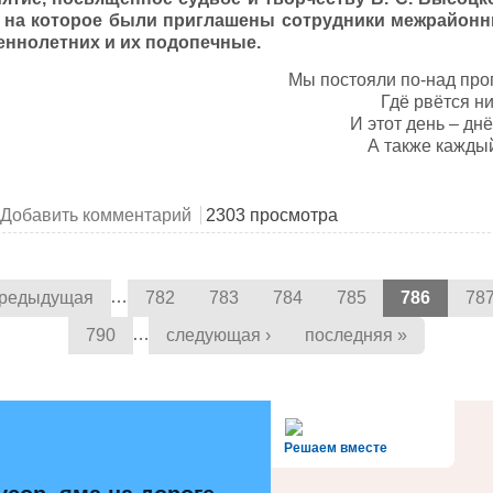
, на которое были приглашены сотрудники межрайонн
ннолетних и их подопечные.
Мы постояли по-над проп
Гдё рвётся ни
И этот день – дн
А также кажды
о голосом хрипело время
Добавить комментарий
2303 просмотра
…
предыдущая
782
783
784
785
786
78
…
790
следующая ›
последняя »
alt='Госуслуги' />
Решаем вместе