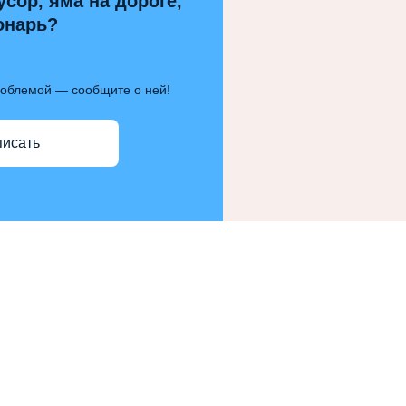
усор, яма на дороге,
онарь?
роблемой — сообщите о ней!
писать