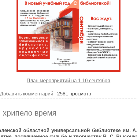
План мероприятий на 1-10 сентября
10 сентября праздник книги и чтения в рамках Декады знан
Добавить комментарий
2581 просмотр
м хрипело время
оленской областной универсальной библиотеке им. А.
тие, посвященное судьбе и творчеству В. С. Высоцк