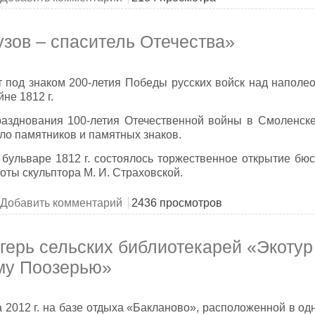
узов – спаситель Отечества»
т под знаком 200-летия Победы русских войск над наполе
не 1812 г.
празднования 100-летия Отечественной войны в Смоленск
ло памятников и памятных знаков.
а бульваре 1812 г. состоялось торжественное открытие б
боты скульптора М. И. Страховской.
чер «Кутузов – спаситель Отечества»
Добавить комментарий
2436 просмотров
агерь сельских библиотекарей «Экотур
му Поозерью»
а 2012 г. на базе отдыха «Бакланово», расположенной в о