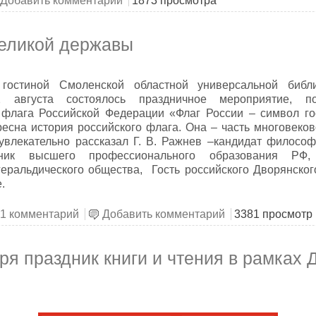
диная вера – единая Русь Святая
Добавить комментарий
1873 просмотра
великой державы
гостиной Смоленской областной универсальной библ
2 августа состоялось праздничное мероприятие, 
 флага Российской Федерации «Флаг России – символ го
есна история российского флага. Она – часть многовеко
увлекательно рассказал Г. В. Ражнев –кандидат философс
тник высшего профессионального образования РФ,
еральдического общества, Гость российского Дворянског
е.
ри цвета великой державы
1 комментарий
Добавить комментарий
3381 просмотр
бря праздник книги и чтения в рамках