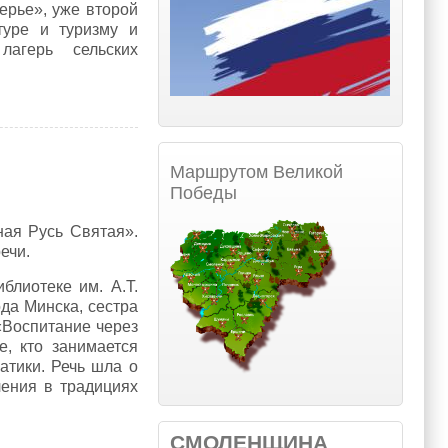
ерье», уже второй
туре и туризму и
лагерь сельских
скому Поозерью»
Маршрутом Великой
Победы
ая Русь Святая».
ечи.
блиотеке им. А.Т.
да Минска, сестра
«Воспитание через
е, кто занимается
тики. Речь шла о
ения в традициях
СМОЛЕНЩИНА