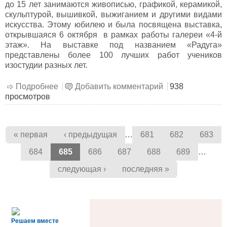
до 15 лет занимаются живописью, графикой, керамикой,
скульптурой, вышивкой, выжиганием и другими видами
искусства. Этому юбилею и была посвящена выставка,
открывшаяся 6 октября в рамках работы галереи «4-й
этаж». На выставке под названием «Радуга»
представлены более 100 лучших работ учеников
изостудии разных лет.
Подробнее
о «Радуга»
Добавить комментарий
938
просмотров
Страницы
…
« первая
‹ предыдущая
681
682
683
…
684
685
686
687
688
689
следующая ›
последняя »
alt='Госуслуги' />
Решаем вместе