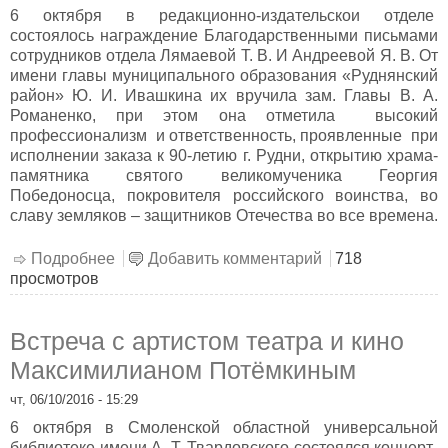
6 октября в редакционно-издательскои отделе
состоялось награждение Благодарственными письмами
сотрудников отдела Лямаевой Т. В. И Андреевой Я. В. От
имени главы муниципального образования «Руднянский
район» Ю. И. Ивашкина их вручила зам. Главы В. А.
Романенко, при этом она отметила высокий
профессионализм и ответственность, проявленные при
исполнении заказа к 90-летию г. Рудни, открытию храма-
памятника святого великомученика Георгия
Победоносца, покровителя российского воинства, во
славу земляков – защитников Отечества во все времена.
Подробнее
о Вручены благодарности
Добавить комментарий
718
просмотров
Встреча с артистом театра и кино
Максимилианом Потёмкиным
чт, 06/10/2016 - 15:29
6 октября в Смоленской областной универсальной
библиотеке имени А. Т. Твардовского состоялся концерт-