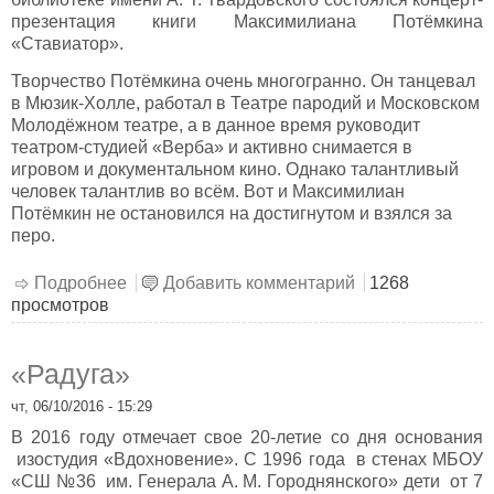
презентация книги Максимилиана Потёмкина
«Ставиатор».
Творчество Потёмкина очень многогранно. Он танцевал
в Мюзик-Холле, работал в Театре пародий и Московском
Молодёжном театре, а в данное время руководит
театром-студией «Верба» и активно снимается в
игровом и документальном кино. Однако талантливый
человек талантлив во всём. Вот и Максимилиан
Потёмкин не остановился на достигнутом и взялся за
перо.
Подробнее
о Встреча с артистом театра и кино
Добавить комментарий
1268
просмотров
Максимилианом Потёмкиным
«Радуга»
чт, 06/10/2016 - 15:29
В 2016 году отмечает свое 20-летие со дня основания
изостудия «Вдохновение». С 1996 года в стенах МБОУ
«СШ №36 им. Генерала А. М. Городнянского» дети от 7