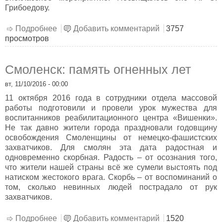
Грибоедову.
Подробнее
о Личность и судьба А. С. Грибоедова
Добавить комментарий
3757
просмотров
Смоленск: память огненных лет
вт, 11/10/2016 - 00:00
11 октября 2016 года в сотрудники отдела массовой
работы подготовили и провели урок мужества для
воспитанников реабилитационного центра «Вишенки».
Не так давно жители города праздновали годовщину
освобождения Смоленщины от немецко-фашистских
захватчиков. Для смолян эта дата радостная и
одновременно скорбная. Радость – от осознания того,
что жители нашей страны всё же сумели выстоять под
натиском жестокого врага. Скорбь – от воспоминаний о
том, сколько невинных людей пострадало от рук
захватчиков.
Подробнее
о Смоленск: память огненных лет
Добавить комментарий
1520