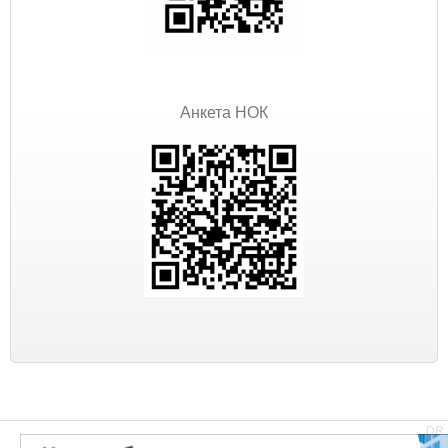
Анкета НОК
DR