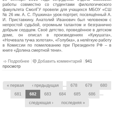
работы совместно со студентами филологического
факультета СмолГУ провели для учащихся МБОУ «СШ
№ 26 им. А. С. Пушкина» урок-портрет, посвящённый А.
И. Приставкину. Анатолий Иванович был человеком с
непростой судьбой, огромным талантом и безгранично
добрым сердцем. Своё детство, проведённое в детском
доме, он описал в произведениях «Кукушата»,
«Ночевала тучка золотая», «Голубка», а нелёгкую работу
в Комиссии по помилованию при Президенте РФ – в
книге «Долина смертной тени».
Подробнее
о Надо всегда искать другую дверь
Добавить комментарий
941
просмотр
Страницы
…
« первая
‹ предыдущая
678
679
680
…
681
682
683
684
685
686
следующая ›
последняя »