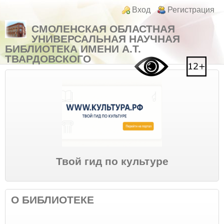
Перейти к основному содержанию
Skip to search
Login links
Вход
Регистрация
СМОЛЕНСКАЯ ОБЛАСТНАЯ
УНИВЕРСАЛЬНАЯ НАУЧНАЯ
БИБЛИОТЕКА ИМЕНИ А.Т.
ТВАРДОВСКОГО
Твой гид по культуре
О БИБЛИОТЕКЕ