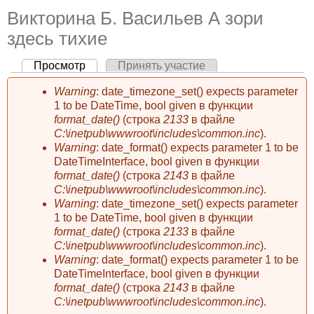
Викторина Б. Васильев А зори
здесь тихие
Просмотр
(активная вкладка)
Принять участие
Главные вкладки
Warning
: date_timezone_set() expects parameter
Сообщение об ошибке
1 to be DateTime, bool given в функции
format_date()
(строка
2133
в файле
C:\inetpub\wwwroot\includes\common.inc
).
Warning
: date_format() expects parameter 1 to be
DateTimeInterface, bool given в функции
format_date()
(строка
2143
в файле
C:\inetpub\wwwroot\includes\common.inc
).
Warning
: date_timezone_set() expects parameter
1 to be DateTime, bool given в функции
format_date()
(строка
2133
в файле
C:\inetpub\wwwroot\includes\common.inc
).
Warning
: date_format() expects parameter 1 to be
DateTimeInterface, bool given в функции
format_date()
(строка
2143
в файле
C:\inetpub\wwwroot\includes\common.inc
).