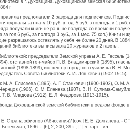
блиотеки в г. Духовщина. Духовщинская земская библиотек
884 г.
вила предполагали 2 разряда для подписчиков. Подписч
 и журналы за плату 10 руб. в год, 5 руб. в полгода и 1 руб.
ряда получали книги не раньше полугода со времени получе
 за год 6 руб., за полгода 3 руб., за 1 мес. 75 коп.) Книги и
ие разрешалось оставлять у себя не более 20 дней. В 1884
даний библиотека выписывала 20 журналов и 2 газеты.
отекой: председатели Земской управы А. Е. Гессель (188
94), отставной ген-майор П. В. Владимирский (1895), глас
винский (1898-1899), инспектор городского училища В. Н. Мо
редседатель Совета библиотеки А. И. Ляшкевич (1902-1915).
 А. Елисеева (1895), А. Г. Станкевич (1900-1902), О. М. 
 Чернцов (1906), О. М. Еленева (1907), В. Н. Сулима-Самуйло
 Т. В. Младова (1912), Е. Л. Федорова (1913-1915).
да Духовщинской земской библиотеки в редком фонде в
трана эфиопов (Абиссиния)/ [соч.] Е. Е. Долганева. - СП
огельман, 1896. - [6], 2, 200, 39 с., [1] л. карт. : ил.