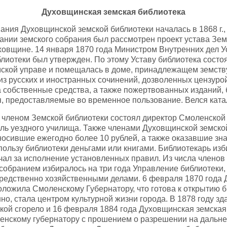
Духовщинская земская библиотека
я Духовщинской земской библиотеки началась в 1868 г., 
дании земского собрания был рассмотрен проект устава Зе
уховщине. 14 января 1870 года Министром Внутренних дел У
лиотеки был утвержден. По этому Уставу библиотека состо
ской управе и помещалась в доме, принадлежащем земств
из русских и иностранных сочинений, дозволенных цензуро
 собственные средства, а также пожертвованных изданий,
, предоставляемые во временное пользование. Велся катал
ном Земской библиотеки состоял директор Смоленской 
ль уездного училища. Также членами Духовщинской земско
вносившие ежегодно более 10 рублей, а также оказавшие зн
пользу библиотеки деньгами или книгами. Библиотекарь из
чал за исполнение установленных правил. Из числа членов
собранием избиралось на три года Управление библиотеки,
редственно хозяйственными делами. 6 февраля 1870 года
оложила Смоленскому Губернатору, что готова к открытию б
но, стала центром культурной жизни города. В 1878 году з
екой сгорело и 16 февраля 1884 года Духовщинская земская
ленскому губернатору с прошением о разрешении на дальн