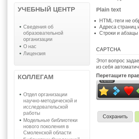
УЧЕБНЫЙ ЦЕНТР
Plain text
HTML-теги не об
Cведения об
Адреса страниц 
образовательной
Строки и абзацы
организации
О нас
CAPTCHA
Лицензия
Этот вопрос задае
из себя автоматич
Перетащите прав
КОЛЛЕГАМ
Отдел организации
научно-методической и
исследовательской
работы
Модельные библиотеки
нового поколения в
Смоленской области