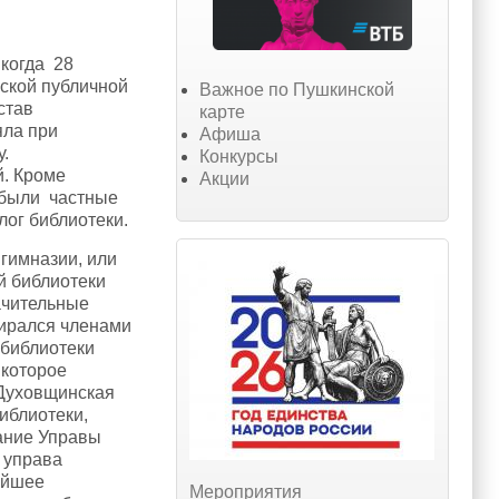
когда 28
мской публичной
Важное по Пушкинской
став
карте
яла при
Афиша
у.
Конкурсы
й. Кроме
Акции
 были частные
ог библиотеки.
гимназии, или
й библиотеки
ачительные
бирался членами
 библиотеки
 которое
 Духовщинская
иблиотеки,
дание Управы
 управа
ейшее
Мероприятия