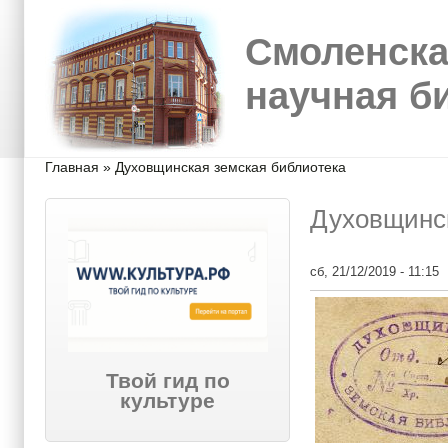
Перейти к основному содержанию
Skip to search
Смоленска
научная б
Вы здесь
Главная
»
Духовщинская земская библиотека
Духовщинск
сб, 21/12/2019 - 11:15
Твой гид по
культуре