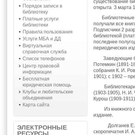
существование би
Порядок записи в
открыта 3 марта 1
библиотеку
Библиотечные пра
Платные услуги
получали все книги
библиотеки
Подписчики 2 раз
Правила пользования
библиотекой (плата
Услуги МБА и ДД
последнее полугод
Виртуальная
периодических из
справочная служба
Заведующие библи
Список телефонов
Потемкин (1891-18
Центр правовой
собрания К. И. Ро
информации
1901); с 1902 – п
Бесплатная
юридическая помощь
Библиотекари: М.
Клубы и любительские
(1903-1905), Н. И.
объединения
Курош (1909-1911),
Карта сайта
Из книжного фон
издание.
Долганев Е. Е. С
ЭЛЕКТРОННЫЕ
скоропечатня И. А. Б
РЕСУРСЫ