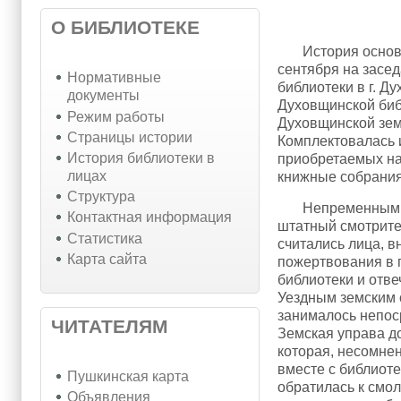
О БИБЛИОТЕКЕ
История основани
сентября на засе
Нормативные
библиотеки в г. Д
документы
Духовщинской биб
Режим работы
Духовщинской зем
Страницы истории
Комплектовалась 
История библиотеки в
приобретаемых на
лицах
книжные собрания
Структура
Непременным чле
Контактная информация
штатный смотрите
Статистика
считались лица, 
Карта сайта
пожертвования в 
библиотеки и отве
Уездным земским 
занималось непос
ЧИТАТЕЛЯМ
Земская управа д
которая, несомнен
вместе с библиот
Пушкинская карта
обратилась к смо
Объявления