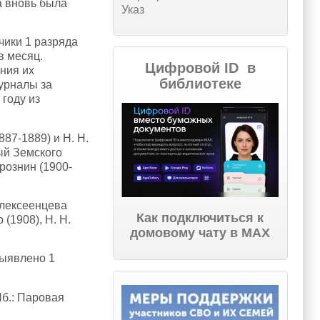
а вновь была
Указ
ики 1 разряда
 в месяц.
Цифровой ID в
ния их
библиотеке
 журналы за
 году из
7-1889) и Н. Н.
ный Земского
рознин (1900-
Алексеенцева
Как подключиться к
 (1908), Н. Н.
домовому чату в МАХ
ыявлено 1
б.: Паровая