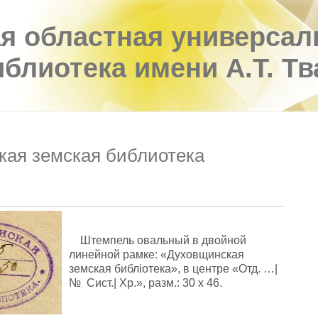
я областная универсал
иблиотека имени А.Т. Т
ая земская библиотека
Штемпель овальный в двойной
линейной рамке: «Духовщинская
земская библiотека», в центре «Отд. …|
№ Сист.| Хр.», разм.: 30 х 46.