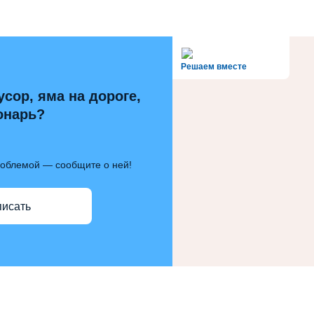
alt='Госуслуги' />
Решаем вместе
усор, яма на дороге,
онарь?
роблемой — сообщите о ней!
писать