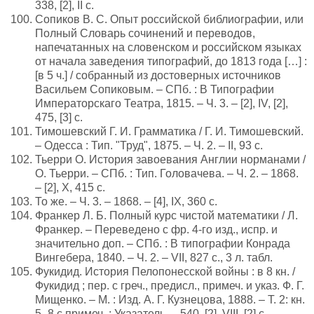
338, [2], II с.
Сопиков В. С. Опыт российской библиографии, или
Полный Словарь сочинений и переводов,
напечатанных на словенском и российском языках
от начала заведения типографий, до 1813 года […] :
[в 5 ч.] / собранный из достоверных источников
Васильем Сопиковым. – СПб. : В Типографии
Императорскаго Театра, 1815. – Ч. 3. – [2], IV, [2],
475, [3] с.
Тимошевский Г. И. Грамматика / Г. И. Тимошевский.
– Одесса : Тип. "Труд", 1875. – Ч. 2. – II, 93 с.
Тьерри О. История завоевания Англии норманами /
О. Тьерри. – СПб. : Тип. Головачева. – Ч. 2. – 1868.
– [2], X, 415 с.
То же. – Ч. 3. – 1868. – [4], IX, 360 с.
Франкер Л. Б. Полный курс чистой математики / Л.
Франкер. – Переведено с фр. 4-го изд., испр. и
значительно доп. – СПб. : В типографии Конрада
Вингебера, 1840. – Ч. 2. – VII, 827 с., 3 л. табл.
Фукидид. История Пелопонесской войны : в 8 кн. /
Фукидид ; пер. с греч., предисл., примеч. и указ. Ф. Г.
Мищенко. – М. : Изд. А. Г. Кузнецова, 1888. – Т. 2: кн.
5–8 с примеч. ; Указатель. – 540, [2], VIII, [2] с.