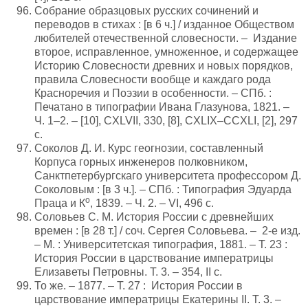
Собрание образцовых русских сочинений и
переводов в стихах : [в 6 ч.] / изданное Обществом
любителей отечественной словесности. – Издание
второе, исправленное, умноженное, и содержащее
Историю Словесности древних и новых порядков,
правила Словесности вообще и каждаго рода
Красноречия и Поэзии в особенности. – СПб. :
Печатано в типографии Ивана Глазунова, 1821. –
Ч. 1–2. – [10], CXLVII, 330, [8], CXLIX–CCXLI, [2], 297
с.
Соколов Д. И. Курс геогнозии, составленный
Корпуса горных инженеров полковником,
Санктпетербургскаго университета профессором Д.
Соколовым : [в 3 ч.]. – СПб. : Типография Эдуарда
о
Праца и К
, 1839. – Ч. 2. – VI, 496 с.
Соловьев С. М. История России с древнейших
времен : [в 28 т.] / соч. Сергея Соловьева. – 2-е изд.
– М. : Университетская типография, 1881. – Т. 23 :
История России в царствование императрицы
Елизаветы Петровны. Т. 3. – 354, II с.
То же. – 1877. – Т. 27 : История России в
царствование императрицы Екатерины II. Т. 3. –