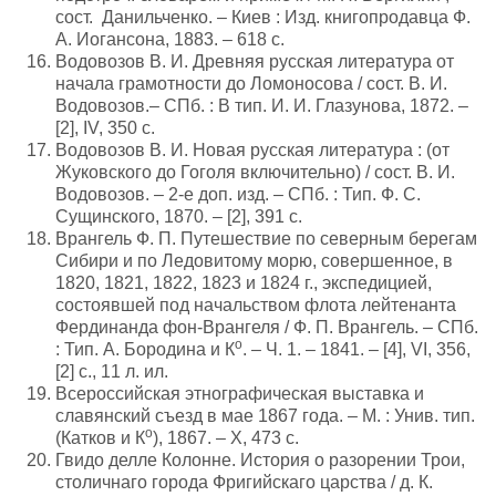
сост. Данильченко. – Киев : Изд. книгопродавца Ф.
А. Иогансона, 1883. – 618 с.
Водовозов В. И. Древняя русская литература от
начала грамотности до Ломоносова / сост. В. И.
Водовозов.– СПб. : В тип. И. И. Глазунова, 1872. –
[2], IV, 350 с.
Водовозов В. И. Новая русская литература : (от
Жуковского до Гоголя включительно) / сост. В. И.
Водовозов. – 2-е доп. изд. – СПб. : Тип. Ф. С.
Сущинского, 1870. – [2], 391 с.
Врангель Ф. П. Путешествие по северным берегам
Сибири и по Ледовитому морю, совершенное, в
1820, 1821, 1822, 1823 и 1824 г., экспедицией,
состоявшей под начальством флота лейтенанта
Фердинанда фон-Врангеля / Ф. П. Врангель. – СПб.
о
: Тип. А. Бородина и К
. – Ч. 1. – 1841. – [4], VI, 356,
[2] с., 11 л. ил.
Всероссийская этнографическая выставка и
славянский съезд в мае 1867 года. – М. : Унив. тип.
о
(Катков и К
), 1867. – X, 473 с.
Гвидо делле Колонне. История о разорении Трои,
столичнаго города Фригийскаго царства / д. К.