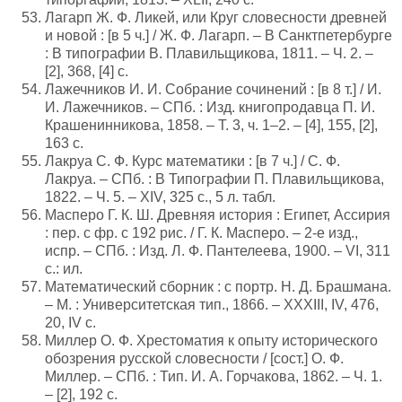
Лагарп Ж. Ф. Ликей, или Круг словесности древней
и новой : [в 5 ч.] / Ж. Ф. Лагарп. – В Санктпетербурге
: В типографии В. Плавильщикова, 1811. – Ч. 2. –
[2], 368, [4] с.
Лажечников И. И. Собрание сочинений : [в 8 т.] / И.
И. Лажечников. – СПб. : Изд. книгопродавца П. И.
Крашенинникова, 1858. – Т. 3, ч. 1–2. – [4], 155, [2],
163 с.
Лакруа С. Ф. Курс математики : [в 7 ч.] / С. Ф.
Лакруа. – СПб. : В Типографии П. Плавильщикова,
1822. – Ч. 5. – XIV, 325 с., 5 л. табл.
Масперо Г. К. Ш. Древняя история : Египет, Ассирия
: пер. с фр. с 192 рис. / Г. К. Масперо. – 2-е изд.,
испр. – СПб. : Изд. Л. Ф. Пантелеева, 1900. – VI, 311
с.: ил.
Математический сборник : с портр. Н. Д. Брашмана.
– М. : Университетская тип., 1866. – XXXIII, IV, 476,
20, IV с.
Миллер О. Ф. Хрестоматия к опыту исторического
обозрения русской словесности / [сост.] О. Ф.
Миллер. – СПб. : Тип. И. А. Горчакова, 1862. – Ч. 1.
– [2], 192 с.