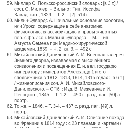
Миллер С. Польско-российский словарь : [в 3 т.] /
сост. С. Миллер. – Вильно : Тип. Иосифа
Завадскаго, 1829. – Т. 2. – [2], 514 с.
Мильн-Эдвардс А. Начальные основания зоологии,
или Уроки, содержащие в себе анатомию,
физиологию, классификацию и нравы животных:
пер. с фр. / соч. Мильня Эдвардса. – М. : Тип.
Августа Семена при Медико-хирургической
академии, 1839. – Ч. 2, кн. 3. – 492 с.
Михайловский-Данилевский А. И. Военная галерея
Зимнего дворца, издаваемая с высочайшего
соизволения и посвященная Е. и. вел. государю
императору : император Александр 1 и его
сподвижники в 1812, 1813, 1814, 1815 годах : [в 6 т.]
/ жизнеописания соч. А. И. Михайловского-
Данилевского. – СПб. : Изд. В. Межевича и И.
Песоцкого, 1845. – Т. 1-2. – 450 с. разд. паг., [50] л.
портр.
То же. – 1846. – Т. 3-4. – 437 с. разд. паг., [49] л.
портр.
Михайловский-Данилевский А. И. Описание похода
во Франции в 1814 году : с 23 планами и картами /