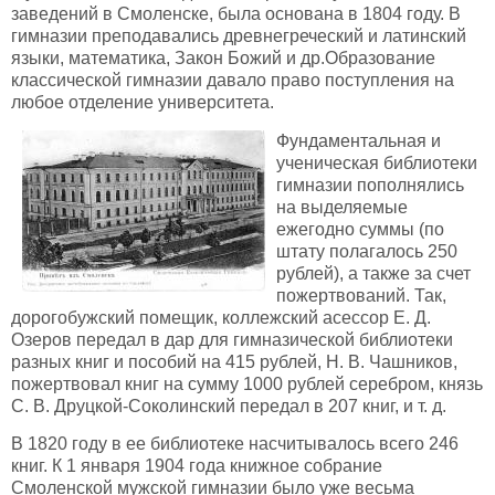
заведений в Смоленске, была основана в 1804 году. В
гимназии преподавались древнегреческий и латинский
языки, математика, Закон Божий и др.Образование
классической гимназии давало право поступления на
любое отделение университета.
Фундаментальная и
ученическая библиотеки
гимназии пополнялись
на выделяемые
ежегодно суммы (по
штату полагалось 250
рублей), а также за счет
пожертвований. Так,
дорогобужский помещик, коллежский асессор Е. Д.
Озеров передал в дар для гимназической библиотеки
разных книг и пособий на 415 рублей, Н. В. Чашников,
пожертвовал книг на сумму 1000 рублей серебром, князь
С. В. Друцкой-Соколинский передал в 207 книг, и т. д.
В 1820 году в ее библиотеке насчитывалось всего 246
книг. К 1 января 1904 года книжное собрание
Смоленской мужской гимназии было уже весьма