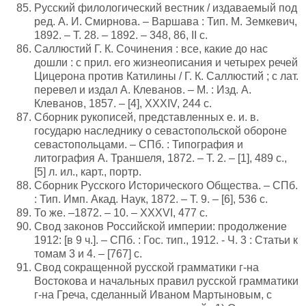
Русский филологический вестник / издаваемый под
ред. А. И. Смирнова. – Варшава : Тип. М. Земкевич,
1892. – Т. 28. – 1892. – 348, 86, II с.
Саллюстий Г. К. Сочинения : все, какие до нас
дошли : с прил. его жизнеописания и четырех речей
Цицерона против Катилины / Г. К. Саллюстий ; с лат.
перевел и издал А. Клеванов. – М. : Изд. А.
Клеванов, 1857. – [4], XXXIV, 244 с.
Сборник рукописей, представленных е. и. в.
государю наследнику о севастопольской обороне
севастопольцами. – СПб. : Типография и
литография А. Траншеля, 1872. – Т. 2. – [1], 489 с.,
[5] л. ил., карт., портр.
Сборник Русского Исторического Общества. – СПб.
: Тип. Имп. Акад. Наук, 1872. – Т. 9. – [6], 536 с.
То же. –1872. – 10. – XXXVI, 477 с.
Свод законов Российской империи: продолжение
1912: [в 9 ч.]. – СПб. : Гос. тип., 1912. - Ч. 3 : Статьи к
томам 3 и 4. – [767] с.
Свод сокращенной русской грамматики г-на
Востокова и начальных правил русской грамматики
г-на Греча, сделанный Иваном Мартыновым, с