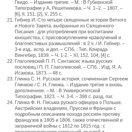
Гвидо. – Издание третие. – М. : В Губернской
Типографии у А. Решетникова. – Ч. 1–2. – 1807. –
[6], II, 151, [2], V, 255 с.
Гибнер И. Сто четыре священные истории Ветхого
и Нового Завета, выбранные из Священного
Писания : для употребления при воспитании
юношества, с присовокуплением нравоучений и
благочестивых размышлений : в 2 ч. / И. Гибнер. –
3-е изд., испр. и доп. – СПб. : Тип. Конрада
Вингебер, 1839. – Ч. 1-2. – XI, 152, 104, [4] с.
Глаголевский П. П. Синтаксис языка русских
пословиц / П. П. Глаголевский. – СПб. : Изд. Я. А.
Исакова, 1873. – 48 с.
Глинка С. Н. Русская история, сочиненная Сергеем
Глинкою / С. Н. Глинка. – Издание третие и вновь
дополненное. – М. : В Университетской
Типографии, 1823. – Ч. 3-4. – 398 с. разд. паг.
Глинка Ф. Н. Письма рускаго офицера о Польше,
Австрийских владениях, Пруссии и Франции с
подробным описанием похода россиян противу
французов в 1805 и 1806, также отечественной и
заграничной войны с 1812 по 1815 год : с
присовокуплением замечаний, мыслей и