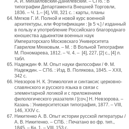
А. И. Михайловский-Данилевский. – СПб. : В
типографии Департамента Внешней Торговли,
1836. – Ч. 1.– [4], VIII, 321 с. : карты, планы
Мягков Г. И. Полной и новой курс военной
архитектуры, или Фортификации : [в 5 ч.] / изданный
в пользу и употребление Российскаго благороднаго
юношества адьюнктом военных наук
Императорскаго Московскаго Университета
Гаврилом Мяхковым. – М. : В Вольной Типографии
М. Пономарева, 1812. – Ч. 4. – [4], 227, [2] с., [4] л.
табл.
Надеждин Ф. М. Опыт науки философии / Ф. М.
Надеждин. – СПб. : Изд. В. Полякова, 1845. – XXII,
342 с.
Невзоров Н. К. Этимология и синтаксис церковно-
славянского и русского языка в связи с
элементарной логикой и с приложением
филологического указателя / [соч.] Н. Невзорова. –
Казань : Университетская типография, 1877. – VIII,
146, XXIV с.
Никитенко А. В. Опыт истории русской литературы /
А. В. Никитенко. – СПБ. : Печатано во фр. тип.,
1845. – Кн. 1. – VIII, 153 с.