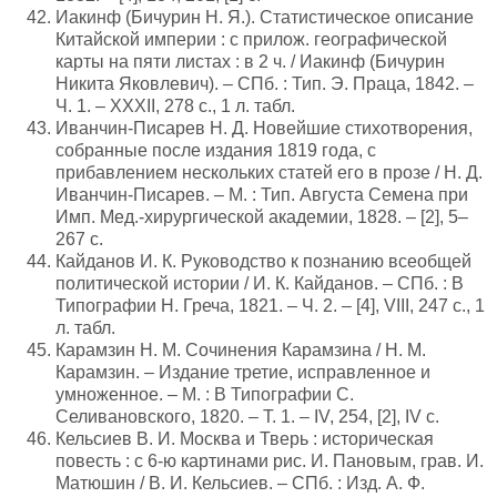
Иакинф (Бичурин Н. Я.). Статистическое описание
Китайской империи : с прилож. географической
карты на пяти листах : в 2 ч. / Иакинф (Бичурин
Никита Яковлевич). – СПб. : Тип. Э. Праца, 1842. –
Ч. 1. – XXXII, 278 с., 1 л. табл.
Иванчин-Писарев Н. Д. Новейшие стихотворения,
собранные после издания 1819 года, с
прибавлением нескольких статей его в прозе / Н. Д.
Иванчин-Писарев. – М. : Тип. Августа Семена при
Имп. Мед.-хирургической академии, 1828. – [2], 5–
267 с.
Кайданов И. К. Руководство к познанию всеобщей
политической истории / И. К. Кайданов. – СПб. : В
Типографии Н. Греча, 1821. – Ч. 2. – [4], VIII, 247 с., 1
л. табл.
Карамзин Н. М. Сочинения Карамзина / Н. М.
Карамзин. – Издание третие, исправленное и
умноженное. – М. : В Типографии С.
Селивановского, 1820. – Т. 1. – IV, 254, [2], IV с.
Кельсиев В. И. Москва и Тверь : историческая
повесть : с 6-ю картинами рис. И. Пановым, грав. И.
Матюшин / В. И. Кельсиев. – СПб. : Изд. А. Ф.