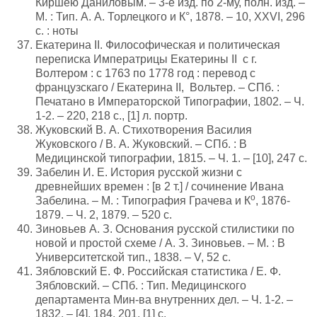
Киршею Даниловым. – 3-е изд. по 2-му, полн. изд. –
М. : Тип. А. А. Торлецкого и К°, 1878. – 10, XXVI, 296
с. : ноты
Екатерина II. Философическая и политическая
переписка Императрицы Екатерины II с г.
Волтером : с 1763 по 1778 год : перевод с
французскаго / Екатерина II, Вольтер. – СПб. :
Печатано в Императорской Типографии, 1802. – Ч.
1-2. – 220, 218 с., [1] л. портр.
Жуковский В. А. Стихотворения Василия
Жуковского / В. А. Жуковский. – СПб. : В
Медицинской типографии, 1815. – Ч. 1. – [10], 247 с.
Забелин И. Е. История русской жизни с
древнейших времен : [в 2 т.] / сочинение Ивана
о
Забелина. – М. : Типография Грачева и К
, 1876-
1879. – Ч. 2, 1879. – 520 с.
Зиновьев А. З. Основания русской стилистики по
новой и простой схеме / А. З. Зиновьев. – М. : В
Университетской тип., 1838. – V, 52 с.
Зябловский Е. Ф. Российская статистика / Е. Ф.
Зябловский. – СПб. : Тип. Медицинского
департамента Мин-ва внутренних дел. – Ч. 1-2. –
1832. – [4], 184, 201, [1] с.