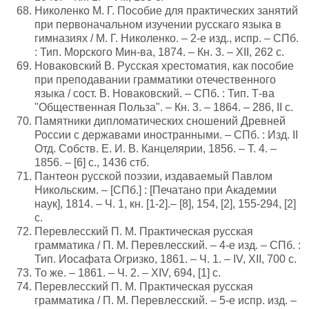
Николенко М. Г. Пособие для практических занятий
при первоначальном изучении русскаго языка в
гимназиях / М. Г. Николенко. – 2-е изд., испр. – СПб.
: Тип. Морского Мин-ва, 1874. – Кн. 3. – XII, 262 с.
Новаковский В. Русская хрестоматия, как пособие
при преподавании грамматики отечественного
языка / сост. В. Новаковский. – СПб. : Тип. Т-ва
"Общественная Польза". – Кн. 3. – 1864. – 286, II с.
Памятники дипломатических сношений Древней
России с державами иностранными. – СПб. : Изд. II
Отд. Собств. Е. И. В. Канцелярии, 1856. – Т. 4. –
1856. – [6] с., 1436 стб.
Пантеон русской поэзии, издаваемый Павлом
Никольским. – [СПб.] : [Печатано при Академии
наук], 1814. – Ч. 1, кн. [1-2].– [8], 154, [2], 155-294, [2]
с.
Перевлесский П. М. Практическая русская
грамматика / П. М. Перевлесский. – 4-е изд. – СПб. :
Тип. Иосафата Огризко, 1861. – Ч. 1. – IV, XII, 700 с.
То же. – 1861. – Ч. 2. – XIV, 694, [1] с.
Перевлесский П. М. Практическая русская
грамматика / П. М. Перевлесский. – 5-е испр. изд. –