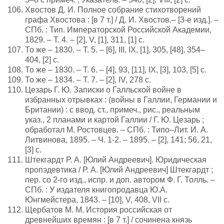
Хвостов Д. И. Полное собрание стихотворений
графа Хвостова : [в 7 т.] / Д. И. Хвостов.– [3-е изд.]. –
СПб. : Тип. Императорской Российской Академии,
1829. – Т. 4. – [2], V, [1], 311, [1] с.
То же – 1830. – Т. 5. – [6], III, IX, [1], 305, [48], 354–
404, [2] с.
То же – 1830. – Т. 6. – [4], 93, [11], IX, [3], 103, [5] с.
То же – 1834. – Т. 7. – [2], IV, 278 с.
Цезарь Г. Ю. Записки о Галльской войне в
избранных отрывках : (войны в Галлии, Германии и
Британии) : с ввод. ст., примеч., рис., реальным
указ., 2 планами и картой Галлии / Г. Ю. Цезарь ;
обработал М. Ростовцев. – СПб. : Типо–Лит. И. А.
Литвинова, 1895. – Ч. 1-2. – 1895. – [2], 141; 56, 21,
[3] с.
Штекгардт Р. А. [Юлий Андреевич]. Юридическая
пропэдевтика / Р. А. [Юлий Андреевич] Штекгардт ;
пер. со 2-го изд., испр. и доп. автором Ф. Г. Толль. –
СПб. : У издателя книгопродавца Ю.А.
Юнгмейстера, 1843. – [10], V, 408, VII с.
Щербатов М. М. История российская от
древнейших времян : [в 7 т.] / сочинена князь