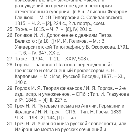
разсуждений во время поездки в некоторыя
отечественныя губернии : [в 8 ч.] / писаны Федором
Глинкою. – М. : В Типографии С. Селивановского,
1815. – Ч. 2. – [2], 224 с., 2 л. портр., схем.
То же. – 1815. – Ч. 7. – [6], IV, 201 с.
Голиков И. И . Дополнение к деяниям Петра
Великого : [в 18 т.] / И. И. Голиков. – М. : В
Университетской Типографии, у В. Окорокова, 1791.
– Т. 6. – IV, 347, XX с.
То же – 1794. – Т. 11. – XXIV, 508 с.
Горгиас : разговор Платона, переведенный с
греческого и объясненный профессором В. Н.
Карповым. – М. : Изд. Русской Беседы, 1857. – XL,
140 с.
Горлов И. Я. Теория финансов / И. Я. Горлов. – 2-е
изд., испр. и умноженное. – СПб. : Тип. И. Глазунова
о
и К
, 1845. – [4], II, 227 с.
Греч Н. И. Путевые письма из Англии, Германии и
Франции / Н. И. Греч. – СПб. : Тип. Н. Греча, 1839. –
Ч. 3. – 198, [2], 144, [1] с. : ил.
Греч Н. И. Учебная книга русской словесности, или
Избранные места из русских сочинений и