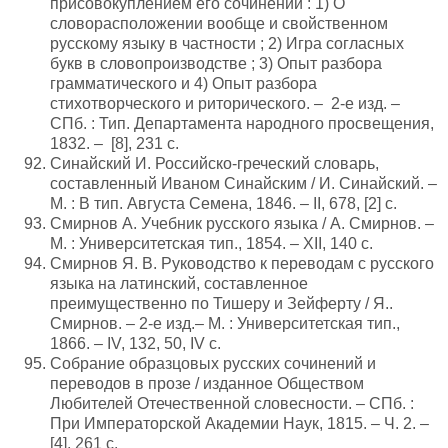
присовокуплением его сочинений : 1) О
словорасположении вообще и свойственном
русскому языку в частности ; 2) Игра согласных
букв в словопроизводстве ; 3) Опыт разбора
грамматического и 4) Опыт разбора
стихотворческого и риторического. – 2-е изд. –
СПб. : Тип. Департамента народного просвещения,
1832. – [8], 231 с.
Синайский И. Российско-греческий словарь,
составленный Иваном Синайским / И. Синайский. –
М. : В тип. Августа Семена, 1846. – II, 678, [2] с.
Смирнов А. Учебник русского языка / А. Смирнов. –
М. : Университетская тип., 1854. – XII, 140 с.
Смирнов Я. В. Руководство к переводам с русского
языка на латинский, составленное
преимущественно по Тишеру и Зейферту / Я..
Смирнов. – 2-е изд.– М. : Университетская тип.,
1866. – IV, 132, 50, IV с.
Собрание образцовых русских сочинений и
переводов в прозе / изданное Обществом
Любителей Отечественной словесности. – СПб. :
При Императорской Академии Наук, 1815. – Ч. 2. –
[4], 261 с.