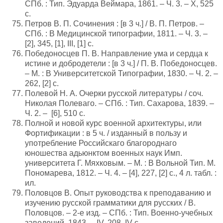
СПб. : Тип. Эдуарда Веймара, 1861. – Ч. 3. – X, 525
с.
Петров В. П. Сочинения : [в 3 ч.] / В. П. Петров. –
СПб. : В Медицинской типографии, 1811. – Ч. 3. –
[2], 345, [1], III, [1] с.
Победоносцев П. В. Направление ума и сердца к
истине и добродетели : [в 3 ч.] / П. В. Победоносцев.
– М. : В Университетской Типографии, 1830. – Ч. 2. –
262, [2] с.
Полевой Н. А. Очерки русской литературы / соч.
Николая Полеваго. – СПб. : Тип. Сахарова, 1839. –
Ч. 2. – [6], 510 с.
Полной и новой курс военной архитектуры, или
Фортификации : в 5 ч. / изданный в пользу и
употребление Российскаго благороднаго
юношества адьюнктом военных наук Имп.
университета Г. Мяхковым. – М. : В Вольной Тип. М.
Пономарева, 1812. – Ч. 4. – [4], 227, [2] с., 4 л. табл. :
ил.
Половцов В. Опыт руководства к преподаванию и
изучению русской грамматики для русских / В.
Половцов. – 2-е изд. – СПб. : Тип. Военно-учебных
заведений, 1843. – IV, 208, IV с.