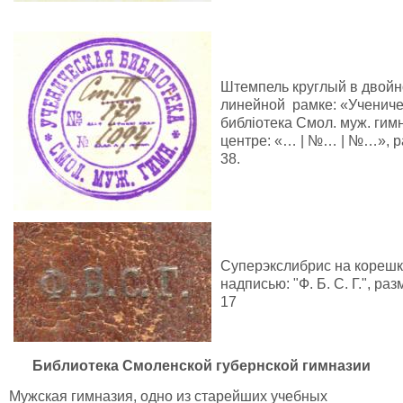
Штемпель круглый в двойн
линейной рамке: «Учениче
библiотека Смол. муж. гимн
центре: «… | №… | №…», р
38.
Суперэкслибрис на корешк
надписью: "Ф. Б. С. Г.", разм
17
Библиотека Смоленской губернской гимназии
Мужская гимназия, одно из старейших учебных