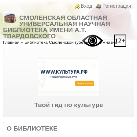
Перейти к основному содержанию
Skip to search
Login links
Вход
Регистрация
СМОЛЕНСКАЯ ОБЛАСТНАЯ
УНИВЕРСАЛЬНАЯ НАУЧНАЯ
БИБЛИОТЕКА ИМЕНИ А.Т.
ТВАРДОВСКОГО
Вы здесь
Главная
»
Библиотека Смоленской губернской гимназии
Твой гид по культуре
О БИБЛИОТЕКЕ