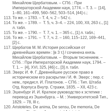
Михайлом Щербатовым. – СПб. : При
Императорской Академии наук, 1774. – Т. 3. – [14],
1–80, 161–499, 560–562, 503–514, [44] с.;
То же. – 1783. – Т. 4, ч. 2 – 542 с.
То же. – 1789. – Т. 5, ч. 3–4. – 224, 100, XII, 263 с., [1]
л. табл.
То же. – 1790. – Т. 7, ч. 1. – 365 с., [1] л. табл.;
То же. – 1791. – Т. 7, ч. 2. – 160, 115–122, 169–441,
[2] с.
Щербатов М. М. История российская от
древнейших времян : [в 3 т.] / сочинена князь
Михайлом Щербатовым. – Вторым тиснением. –
СПб. : При Императорской Академии наук, 1794. –
Т. 1. – [4], XVI, 325, [46] с., [3] л. табл.
Эверс И. Ф. Г. Древнейшее русское право в
историческом его раскрытии / И. Ф. Эверс ; пер. с
нем., предисл. И. Платонов. – СПб. : Тип. Штаба
Отд. Корпуса Внутр. Стражи, 1835. – XII, 423 с.
Эшенбург И. И. Краткое руководство к эстетике :
перевод из Эшенбурга. – М. : Университетской Тип.,
1829. – 78, III с.
Aristoteles. De anima, De sensu, De memoria, De