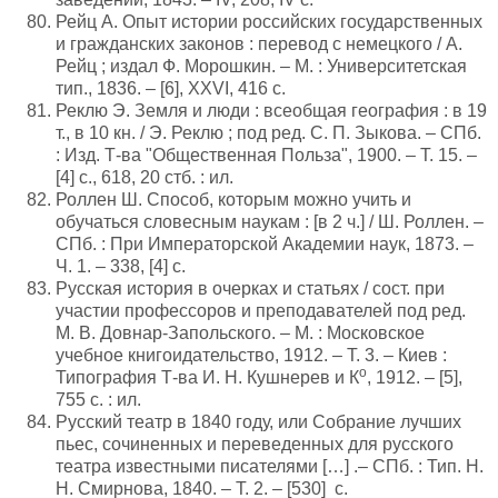
Рейц А. Опыт истории российских государственных
и гражданских законов : перевод с немецкого / А.
Рейц ; издал Ф. Морошкин. – М. : Университетская
тип., 1836. – [6], XXVI, 416 с.
Реклю Э. Земля и люди : всеобщая география : в 19
т., в 10 кн. / Э. Реклю ; под ред. С. П. Зыкова. – СПб.
: Изд. Т-ва "Общественная Польза", 1900. – Т. 15. –
[4] с., 618, 20 стб. : ил.
Роллен Ш. Способ, которым можно учить и
обучаться словесным наукам : [в 2 ч.] / Ш. Роллен. –
СПб. : При Императорской Академии наук, 1873. –
Ч. 1. – 338, [4] с.
Русская история в очерках и статьях / сост. при
участии профессоров и преподавателей под ред.
М. В. Довнар-Запольского. – М. : Московское
учебное книгоидательство, 1912. – Т. 3. – Киев :
о
Типография Т-ва И. Н. Кушнерев и К
, 1912. – [5],
755 с. : ил.
Русский театр в 1840 году, или Собрание лучших
пьес, сочиненных и переведенных для русского
театра известными писателями […] .– СПб. : Тип. Н.
Н. Смирнова, 1840. – Т. 2. – [530] c.