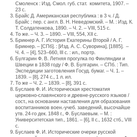
Смоленск : Изд. Смол. губ. стат. комитета, 1907. –
23 с.
Брайс Д. Американская республика : в 3 ч. / Д.
Брайс ; пер. с англ. В. Н. Неведомский. – М. : Изд. К.
Т. Солдатенкова, 1890. – Ч. 2. – VIII, 515 с.
То же. – Ч. 3. – 1890. – VIII, 554, XII с.
Брикнер А. Г. История Екатерины Второй / А. Г.
Брикнер. – [СПб]. : [Изд. А. С. Суворина], [1885]. –
Ч. 4. – [4], 523–660, III с. : ил., портр.
Булгарин Ф. В. Летняя прогулка по Финляндии и
Швеции в 1838 году / Ф. В. Булгарин. – СПб. : Тип.
Экспедиции заготовления Госуд. бумаг. – Ч. 1. –
1839. – [8], 274 с., 1 л. ил.
То же – Ч. 2. – 1839. – [8], 391 с.
Буслаев Ф. И. Историческая хрестоматия
церковно-славянского и древне-русского языков /
сост., на основании наставления для образования
воспитанников воен.-учеб. заведений, высочайше
утв. 24-го дек. 1848 г., Ф. Буслаевым. – М. :
Университетская тип., 1861. – [6], II с., 1632 стб., VIII
с.
Буслаев Ф. И. Исторические очерки русской