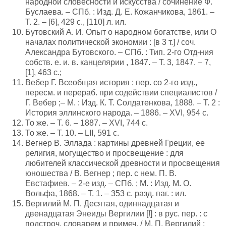
народной словесности и искусства / сочинение Ф.
Буслаева. – СПб. : Изд. Д. Е. Кожанчикова, 1861. –
Т. 2. – [6], 429 с., [110] л. ил.
Бутовский А. И. Опыт о народном богатстве, или О
началах политической экономии : [в 3 т.] / соч.
Александра Бутовского. – СПб. : Тип. 2-го Отд-ния
собств. е. и. в. канцелярии , 1847. – Т. 3, 1847. – 7,
[1], 463 с.;
Вебер Г. Всеобщая история : пер. со 2-го изд.,
пересм. и перераб. при содействии специалистов /
Г. Вебер ;– М. : Изд. К. Т. Солдатенкова, 1888. – Т. 2 :
История эллинского народа. – 1886. – XVI, 954 с.
То же. – Т. 6. – 1887. – XVI, 744 с.
То же. – Т. 10. – LII, 591 с.
Вегнер В. Эллада : картины древней Греции, ее
религия, могущество и просвещение : для
любителей классической древности и просвещения
юношества / В. Вегнер ; пер. с нем. П. В.
Евстафиев. – 2-е изд. – СПб. ; М. : Изд. М. О.
Вольфа, 1868. – Т. 1. – 353 с. разд. паг. : ил.
Вергилий М. П. Десятая, одиннадцатая и
двенадцатая Энеиды Вергилии [!] : в рус. пер. : с
подстроч. словарем и примеч. / М. П. Вергилий ;