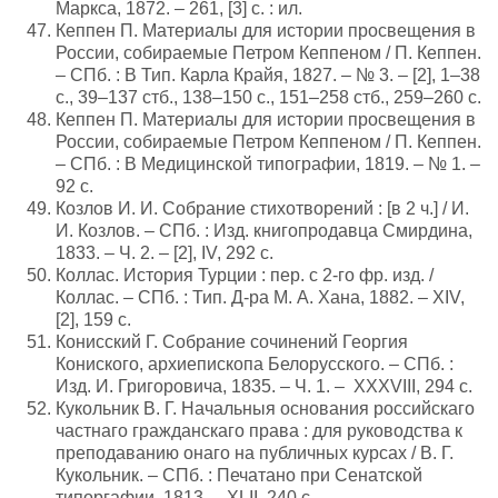
Маркса, 1872. – 261, [3] с. : ил.
Кеппен П. Материалы для истории просвещения в
России, собираемые Петром Кеппеном / П. Кеппен.
– СПб. : В Тип. Карла Крайя, 1827. – № 3. – [2], 1–38
с., 39–137 стб., 138–150 с., 151–258 стб., 259–260 с.
Кеппен П. Материалы для истории просвещения в
России, собираемые Петром Кеппеном / П. Кеппен.
– СПб. : В Медицинской типографии, 1819. – № 1. –
92 с.
Козлов И. И. Собрание стихотворений : [в 2 ч.] / И.
И. Козлов. – СПб. : Изд. книгопродавца Смирдина,
1833. – Ч. 2. – [2], IV, 292 с.
Коллас. История Турции : пер. с 2-го фр. изд. /
Коллас. – СПб. : Тип. Д-ра М. А. Хана, 1882. – XIV,
[2], 159 с.
Конисский Г. Собрание сочинений Георгия
Кониского, архиепископа Белорусского. – СПб. :
Изд. И. Григоровича, 1835. – Ч. 1. – XXXVIII, 294 с.
Кукольник В. Г. Начальныя основания российскаго
частнаго гражданскаго права : для руководства к
преподаванию онаго на публичных курсах / В. Г.
Кукольник. – СПб. : Печатано при Сенатской
типоргафии, 1813. – XLII, 240 с.