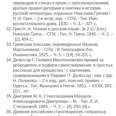
переводов в стихах и прозе, с присовокуплением
кратких правил риторики и пиитики и истории
русской литературы, изданные Николаем Гречем /
Н. И. Греч. – 2-е испр. изд. – СПб. : Тип. Имп.
воспитательного дома, 1830. – Ч. 3. – 327 с.
Греч Н. И. Чтения о русском языке : [в 2 т.] / [соч.]
Николая Греча. – СПб. : Тип. Н. Греча, 1840. – Ч. 2. –
[2], 404 с.;
Греческие классики, переведенные Иваном
Мартыновым. – СПб. : В Типографии Иос.
Иоаннесова, 1825. – Ч. 5. – [19], 14-201 с.
Дезессар Г. Галерея Монтионовских премий за
добродетель и подвиги самоотвержения, в простых
рассказах для юношества : с картинами,
гравированными в Париже / Г. Дезессар ; пер. с фр.
Н. Ляликова. – 2-е изд., доп. пояснит. примеч. –
Одесса : Тип. Францова и Нитче, 1851. – XXXII, 263,
[2] с., ил.
Дмитриев М. А. Стихотворения Михаила
Александровича Дмитриева. – М. : Тип. Л. И.
Степановой, 1865. – Ч. 2. – [4], 250, [4] с.
Древние российские стихотворения, собранные