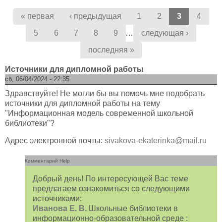
Страницы
« первая
‹ предыдущая
1
2
3
4
…
5
6
7
8
9
следующая ›
последняя »
Источники для дипломной работы
сб, 06/04/2024 - 22:35
Здравствуйте! Не могли бы вы помочь мне подобрать
источники для дипломной работы на тему
"Информационная модель современной школьной
библиотеки"?
Адрес электронной почты:
sivakova-ekaterinka@mail.ru
Комментарий Help
Добрый день! По интересующей Вас теме
предлагаем ознакомиться со следующими
источниками:
Иванова Е. В.
Школьные библиотеки в
информационно-образовательной среде :