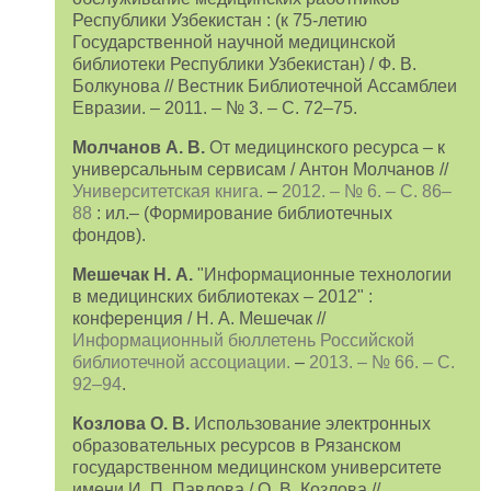
Республики Узбекистан : (к 75-летию
Государственной научной медицинской
библиотеки Республики Узбекистан) / Ф. В.
Болкунова // Вестник Библиотечной Ассамблеи
Евразии. – 2011. – № 3. – С. 72–75.
Молчанов А. В.
От медицинского ресурса – к
универсальным сервисам / Антон Молчанов //
Университетская книга.
–
2012. – № 6. – С. 86–
88
: ил.– (Формирование библиотечных
фондов).
Мешечак Н. А.
"Информационные технологии
в медицинских библиотеках – 2012" :
конференция / Н. А. Мешечак //
Информационный бюллетень Российской
библиотечной ассоциации.
–
2013. – № 66. – С.
92–94
.
Козлова О. В.
Использование электронных
образовательных ресурсов в Рязанском
государственном медицинском университете
имени И. П. Павлова / О. В. Козлова //