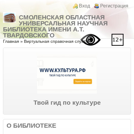
Перейти к основному содержанию
Skip to search
Login links
Вход
Регистрация
СМОЛЕНСКАЯ ОБЛАСТНАЯ
УНИВЕРСАЛЬНАЯ НАУЧНАЯ
БИБЛИОТЕКА ИМЕНИ А.Т.
ТВАРДОВСКОГО
Вы здесь
Главная
»
Виртуальная справочная служба
Твой гид по культуре
О БИБЛИОТЕКЕ