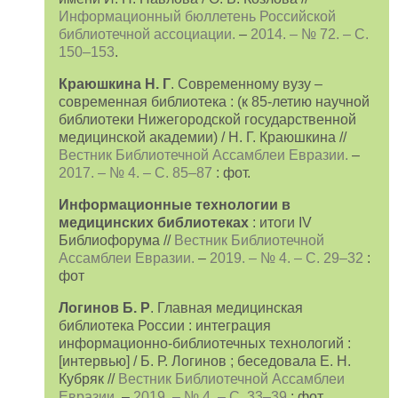
Информационный бюллетень Российской
библиотечной ассоциации.
–
2014. – № 72. – С.
150–153
.
Краюшкина Н. Г
. Современному вузу –
современная библиотека : (к 85-летию научной
библиотеки Нижегородской государственной
медицинской академии) / Н. Г. Краюшкина //
Вестник Библиотечной Ассамблеи Евразии.
–
2017. – № 4. – С. 85–87
: фот.
Информационные технологии в
медицинских библиотеках
: итоги IV
Библиофорума //
Вестник Библиотечной
Ассамблеи Евразии.
–
2019. – № 4. – С. 29–32
:
фот
Логинов Б. Р
. Главная медицинская
библиотека России : интеграция
информационно-библиотечных технологий :
[интервью] / Б. Р. Логинов ; беседовала Е. Н.
Кубряк //
Вестник Библиотечной Ассамблеи
Евразии.
–
2019. – № 4. – С. 33–39
: фот.