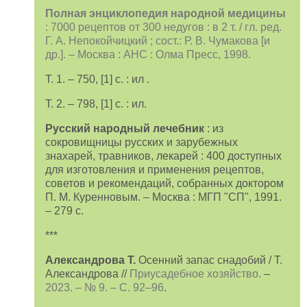
Полная энциклопедия народной медицины
: 7000 рецептов от 300 недугов : в 2 т. / гл. ред.
Г. А. Непокойчицкий ; сост.: Р. В. Чумакова [и
др.]. – Москва : АНС : Олма Пресс, 1998.
Т. 1. – 750, [1] c. : ил .
Т. 2. – 798, [1] с. : ил.
Русский народный лечебник
: из
сокровищницы русских и зарубежных
знахарей, травников, лекарей : 400 доступных
для изготовления и применения рецептов,
советов и рекомендаций, собранных доктором
П. М. Куренновым. – Москва : МГП "СП", 1991.
– 279 с.
***
Александрова Т.
Осенний запас снадобий / Т.
Александрова //
Приусадебное хозяйство.
–
2023. – № 9. – С. 92–96
.