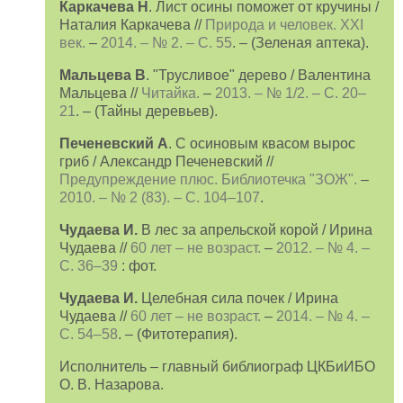
Каркачева Н
. Лист осины поможет от кручины /
Наталия Каркачева //
Природа и человек. XXI
век.
–
2014. – № 2. – С. 55
. – (Зеленая аптека).
Мальцева В
. "Трусливое" дерево / Валентина
Мальцева //
Читайка.
–
2013. – № 1/2. – С. 20–
21
. – (Тайны деревьев).
Печеневский А
. С осиновым квасом вырос
гриб / Александр Печеневский //
Предупреждение плюс. Библиотечка "ЗОЖ".
–
2010. – № 2 (83). – С. 104–107
.
Чудаева И.
В лес за апрельской корой / Ирина
Чудаева //
60 лет – не возраст.
–
2012. – № 4. –
С. 36–39
: фот.
Чудаева И.
Целебная сила почек / Ирина
Чудаева //
60 лет – не возраст.
–
2014. – № 4. –
С. 54–58
. – (Фитотерапия).
Исполнитель – главный библиограф ЦКБиИБО
О. В. Назарова.