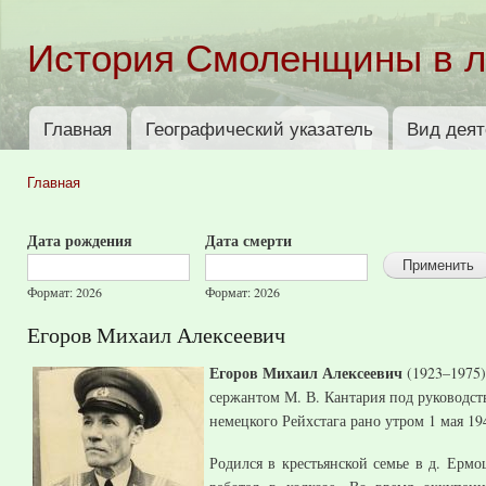
Пер
ос
История Смоленщины в 
со
Главная
Географический указатель
Вид деят
Главное меню
Главная
Вы здесь
Дата рождения
Дата смерти
Дата
Дата
Дата
Дата
рождения
смерти
Формат: 2026
Формат: 2026
Егоров Михаил Алексеевич
Егоров Михаил Алексеевич
(1923–1975)
сержантом М. В. Кантария под руководст
немецкого Рейхстага рано утром 1 мая 19
Родился в крестьянской семье в д. Ерм