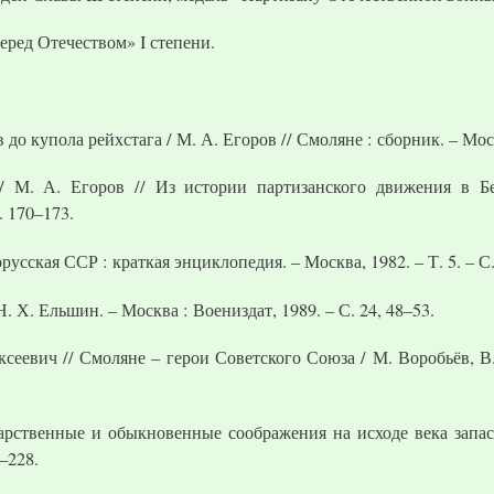
еред Отечеством» I степени.
 до купола рейхстага / М. А. Егоров // Смоляне : сборник. – Моск
 М. А. Егоров // Из истории партизанского движения в Бе
. 170–173.
усская ССР : краткая энциклопедия. – Москва, 1982. – Т. 5. – С. 
. Х. Ельшин. – Москва : Воениздат, 1989. – С. 24, 48–53.
сеевич // Смоляне – герои Советского Союза / М. Воробьёв, В.
дарственные и обыкновенные соображения на исходе века запас
–228.