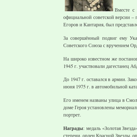
Вместе с
официальной советской версии – п
Егоров и Кантария, был представл
За совершённый подвиг ему Ука
Советского Союза с вручением Орд
На широко известном же постано
1945 г. участвовали дагестанец А
До 1947 г. оставался в армии. За
июня 1975 г. в автомобильной кат
Его именем названы улица в Смол
доме Героя установлены мемориал
портрет.
Награды
: медаль «Золотая Звезд
степени, орден Красной Звезды, о