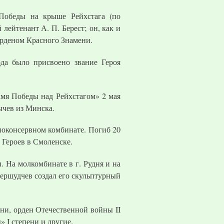
Победы на крыше Рейхстага (по
лейтенант А. П. Берест; он, как и
орденом Красного Знамени.
да было присвоено звание Героя
мя Победы над Рейхстагом» 2 мая
ычев из Минска.
чноконсервном комбинате. Погиб 20
 Героев в Смоленске.
 На молкомбинате в г. Рудня и на
ершудчев создал его скульптурный
ени, орден Отечественной войны II
 I степени и другие.