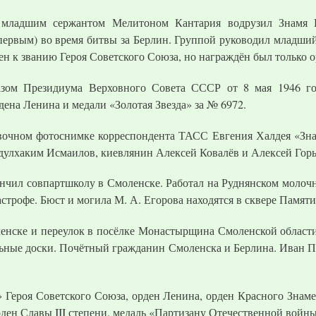
 младшим сержантом Мелитоном Кантария водрузил Знамя 
ервым) во время битвы за Берлин. Группой руководил младший 
ен к званию Героя Советского Союза, но награждён был только 
зом Президиума Верховного Совета СССР от 8 мая 1946 го
ена Ленина и медали «Золотая Звезда» за № 6972.
вочном фотоснимке корреспондента ТАСС Евгения Халдея «Зна
бдулхаким Исмаилов, киевлянин Алексей Ковалёв и Алексей Гор
кончил совпартшколу в Смоленске. Работал на Руднянском моло
астрофе. Бюст и могила М. А. Егорова находятся в сквере Памяти
енске и переулок в посёлке Монастырщина Смоленской области.
ьные доски. Почётный гражданин Смоленска и Берлина. Иван П
а» Героя Советского Союза, орден Ленина, орден Красного Знам
рден Славы III степени, медаль «Партизану Отечественной войны»