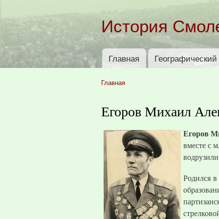
История Смол
Главная
Географический 
Главное меню
Главная
Вы здесь
Егоров Михаил Але
Егоров М
вместе с 
водрузили
Родился в
образован
партизанс
стрелково