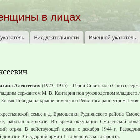
Перейти к
основному
енщины в лицах
содержанию
указатель
Вид деятельности
Именной указатель
ксеевич
ихаил Алексеевич
(1923–1975) – Герой Советского Союза, сер
младшим сержантом М. В. Кантария под руководством младшего л
 Знамя Победы на крыше немецкого Рейхстага рано утром 1 мая 
 крестьянской семье в д. Ермошенки Руднянского района Смоле
ие, работал в колхозе. Во время оккупации Смоленской обла
кий отряд. В действующей армии с декабря 1944 г. Разведчик
й дивизии 3-й ударной армии 1-го Белорусского фронта.