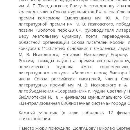
им. А. Т. Твардовского; Раису Александровну Ипатов
краеведа, члена Союза журналистов РФ, члена Союза
премии комсомола Смоленщины им. Ю. А. Гага
литературной премии им. М. В. Исаковского, побе
поэзии «Золотое перо-2010», руководителя литер
Веру Анатольевну Суханову, поэта, переводчика
областной организации Союза писателей России, л
конкурса к 1150-летию основания г. Смоленска, лау
М. В. Исаковского; Наталью Николаевну Егорову,
России, трижды лауреата премии литературно-ху
политического журнала «Наш современник»
литературного конкурса «Золотое перо»; Виктора 
члена Союза российских писателей, члена Сою
литературных премий им. М. В. Исаковского и А. 
литобъединения «
Современник
» г. Рудни; Светлану
библиотекой № 8 – филиалом муниципального бю
«Централизованная библиотечная система» города С
Каждый участник (в зале собралось 17 финал
стихотворения.
1 место жюри присудило Долгушову Николаю Сергее