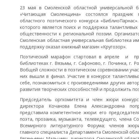
23 мая в Смоленской областной универсальной б
«Читающая Смоленщина» состоялся праздник 
областного поэтического конкурса «БиблиоПарнас»
которого является поиск и поддержка талантливых
общественности к региональной поэзии. Организат
Смоленская областная универсальная библиотека им
поддержку оказал книжный магазин «Кругозор».
Поэтический марафон стартовал в апреле и пр
библиотеках г. Вязьмы, г. Сафоново, г. Починка, г. Р
Вобщей сложности в поэтическом соревновании участ
них вышли в финал. Участие в конкурсе талантлив
себе, познакомиться с произведениями других авто
развития творческих способностей и продолжить поэ
Председатель оргкомитета и член жюри конкурс
директора Кочанова Елена Александровна поп
представила компетентное жюри: его председателя
поэта, прозаика, музыканта, телеведущего, члена С
Всемирного литературного Форума; членов жюри
главного специалиста Департамента Смоленской облас
Евгеньевну Мальцеву, директора Смоленской облас