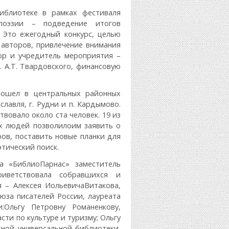
иблиотеке в рамках фестиваля
поэзии – подведение итогов
. Это ежегодный конкурс, целью
 авторов, привлечение внимания
ор и учредитель мероприятия –
. А.Т. Твардовского, финансовую
ошел в центральных районных
ославля, г. Рудни и п. Кардымово.
вовало около ста человек. 19 из
ых людей позволилоим заявить о
ров, поставить новые планки для
тический поиск.
а «БиблиоПарнас» заместитель
риветствовала собравшихся и
 – Алексея ИольевичаВитакова,
оюза писателей России, лауреата
:Ольгу Петровну Романенкову,
ти по культуре и туризму; Ольгу
тной универсальной библиотеки