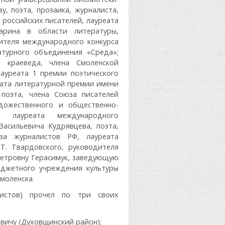
у, поэта, прозаика, журналиста,
 российских писателей, лауреата
рина в области литературы,
дителя международного конкурса
атурного объединения «Среда»;
, краеведа, члена Смоленской
ауреата 1 премии поэтического
реата литературной премии имени
 поэта, члена Союза писателей
дожественного и общественно-
, лауреата международного
Васильевича Кудрявцева, поэта,
за журналистов РФ, лауреата
Т. Твардовского, руководителя
 Петровну Герасимук, заведующую
джетного учреждения культуры
моленска.
истов) прочел по три своих
вичу (Духовщинский район);