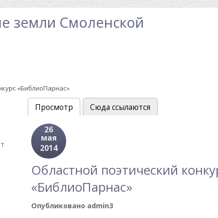
е земли Смоленской
нкурс «БиблиоПарнас»
Просмотр
(активная вкладка)
Сюда ссылаются
Главные вкладки
26
мая
ат
2014
Областной поэтический конку
«БиблиоПарнас»
Опубликовано
admin3