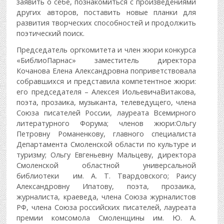
заявить о себе, познакомиться с произведениями
других авторов, поставить новые планки для
развития творческих способностей и продолжить
поэтический поиск.
Председатель оргкомитета и член жюри конкурса
«БиблиоПарнас» заместитель директора
Кочанова Елена Александровна поприветствовала
собравшихся и представила компетентное жюри:
его председателя – Алексея ИольевичаВитакова,
поэта, прозаика, музыканта, телеведущего, члена
Союза писателей России, лауреата Всемирного
литературного Форума; членов жюри:Ольгу
Петровну Романенкову, главного специалиста
Департамента Смоленской области по культуре и
туризму; Ольгу Евгеньевну Мальцеву, директора
Смоленской областной универсальной
библиотеки им. А. Т. Твардовского; Раису
Александровну Ипатову, поэта, прозаика,
журналиста, краеведа, члена Союза журналистов
РФ, члена Союза российских писателей, лауреата
премии комсомола Смоленщины им. Ю. А.