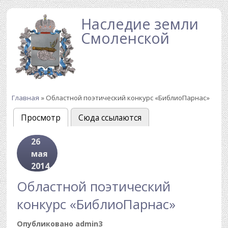
Перейти к основному содержанию
Наследие земли
Смоленской
Главная
» Областной поэтический конкурс «БиблиоПарнас»
Вы здесь
Просмотр
(активная вкладка)
Сюда ссылаются
Главные вкладки
26
мая
2014
Областной поэтический
конкурс «БиблиоПарнас»
Опубликовано
admin3