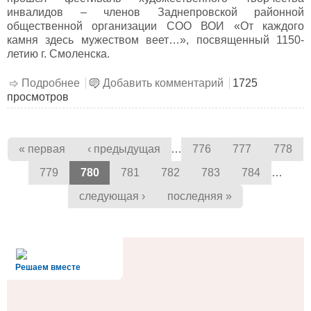
инвалидов – членов Заднепровской районной
общественной организации СОО ВОИ «От каждого
камня здесь мужеством веет…», посвященный 1150-
летию г. Смоленска.
Подробнее
о «Что-то коснулось души…»
Добавить комментарий
1725
просмотров
Страницы
…
« первая
‹ предыдущая
776
777
778
…
779
780
781
782
783
784
следующая ›
последняя »
alt='Госуслуги' />
Решаем вместе