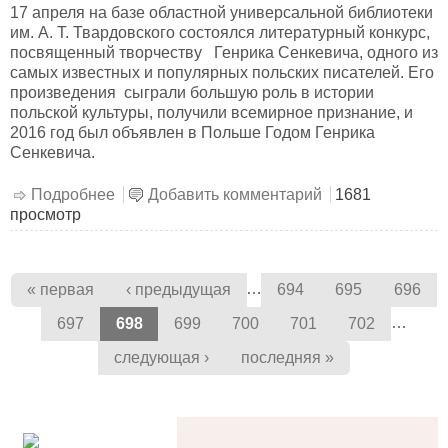
17 апреля на базе областной универсальной библиотеки
им. А. Т. Твардовского состоялся литературный конкурс,
посвященный творчеству Генрика Сенкевича, одного из
самых известных и популярных польских писателей. Его
произведения сыграли большую роль в истории
польской культуры, получили всемирное признание, и
2016 год был объявлен в Польше Годом Генрика
Сенкевича.
Подробнее
о Исторический романист Генрик Сенкевич
Добавить комментарий
1681
просмотр
Страницы
…
« первая
‹ предыдущая
694
695
696
…
697
698
699
700
701
702
следующая ›
последняя »
alt='Госуслуги' />