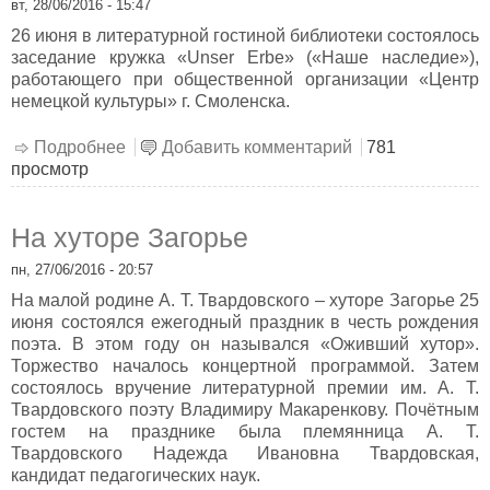
вт, 28/06/2016 - 15:47
26 июня в литературной гостиной библиотеки состоялось
заседание кружка «Unser Erbe» («Наше наследие»),
работающего при общественной организации «Центр
немецкой культуры» г. Смоленска.
Подробнее
о Немецкое танцевальное творчество
Добавить комментарий
781
просмотр
На хуторе Загорье
пн, 27/06/2016 - 20:57
На малой родине А. Т. Твардовского – хуторе Загорье 25
июня состоялся ежегодный праздник в честь рождения
поэта. В этом году он назывался «Оживший хутор».
Торжество началось концертной программой. Затем
состоялось вручение литературной премии им. А. Т.
Твардовского поэту Владимиру Макаренкову. Почётным
гостем на празднике была племянница А. Т.
Твардовского Надежда Ивановна Твардовская,
кандидат педагогических наук.