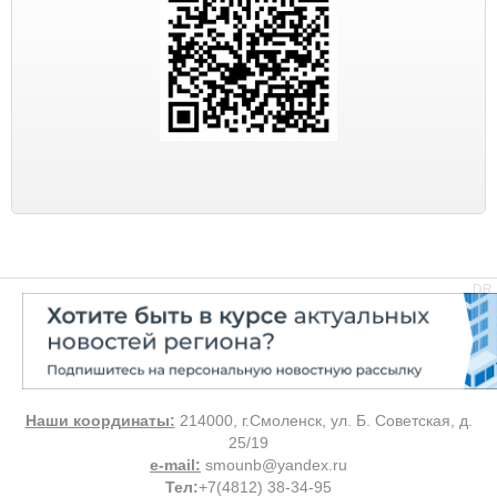
DR
Наши координаты:
214000, г.Смоленск, ул. Б. Советская, д.
25/19
e-mail:
smounb@yandex.ru
Тел
:
+7(4812) 38-34-95