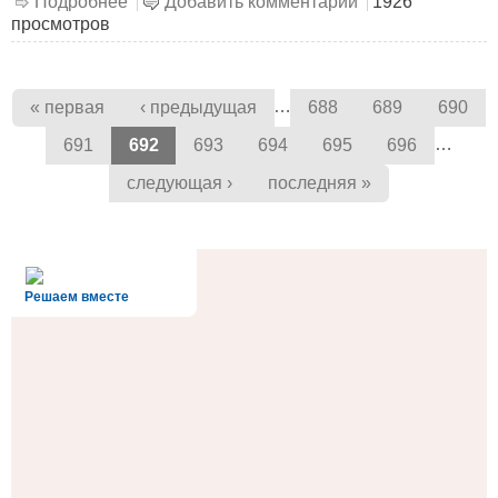
Подробнее
о День рождения А.Т. Твардовского
Добавить комментарий
1926
просмотров
Страницы
…
« первая
‹ предыдущая
688
689
690
…
691
692
693
694
695
696
следующая ›
последняя »
alt='Госуслуги' />
Решаем вместе