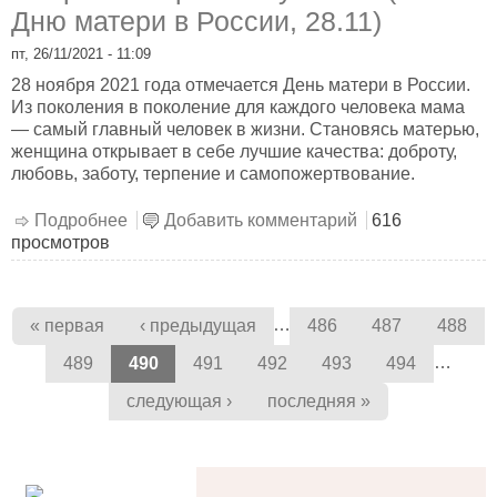
Дню матери в России, 28.11)
пт, 26/11/2021 - 11:09
28 ноября 2021 года отмечается День матери в России.
Из поколения в поколение для каждого человека мама
— самый главный человек в жизни. Становясь матерью,
женщина открывает в себе лучшие качества: доброту,
любовь, заботу, терпение и самопожертвование.
Подробнее
о «Образ матери в искусстве» (ко Дню
Добавить комментарий
616
просмотров
матери в России, 28.11)
Страницы
…
« первая
‹ предыдущая
486
487
488
…
489
490
491
492
493
494
следующая ›
последняя »
alt='Госуслуги' />