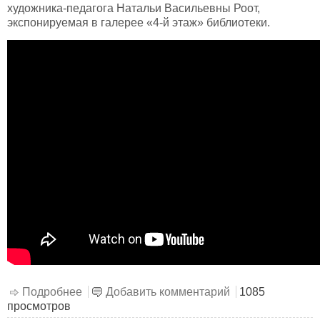
художника-педагога Натальи Васильевны Роот,
экспонируемая в галерее «4-й этаж» библиотеки.
Подробнее
о Персональная выставка «Далекое и
Добавить комментарий
1085
просмотров
близкое»