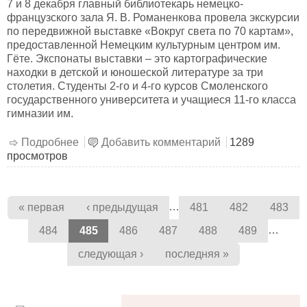
7 и 8 декабря главный библиотекарь немецко-
французского зала Я. В. Романенкова провела экскурсии
по передвижной выставке «Вокруг света по 70 картам»,
предоставленной Немецким культурным центром им.
Гёте. Экспонаты выставки – это картографические
находки в детской и юношеской литературе за три
столетия. Студенты 2-го и 4-го курсов Смоленского
государственного университета и учащиеся 11-го класса
гимназии им.
Подробнее
о КНИГОсветное путешествие: по карте – за
Добавить комментарий
1289
просмотров
героями книг
Страницы
…
« первая
‹ предыдущая
481
482
483
…
484
485
486
487
488
489
следующая ›
последняя »