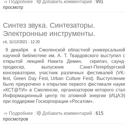
Подробнее
о Новогодняя литературная встреча.
Добавить комментарий
991
просмотр
Витебск-Санкт-Петербург-Смоленск
Синтез звука. Синтезаторы.
Электронные инструменты.
сб, 11/12/2021 - 12:20
9 декабря в Смоленской областной универсальной
научной библиотеке им. А. Т. Твардовского выступил с
открытой лекцией Никита Демин, скрипач, саунд-
продюсер, выпускник Санкт-Петербургской
консерватории, участник различных фестивалей (VK-
fest, Green Day Fest, Urban Culture Fest). Выступление
было приурочено к открытию первого фестиваля науки
«КСТ@ТИ» в Смоленске, организатором которого стал
Информационный центр по атомной энергии (ИЦАЭ)
при поддержке Госкорпорации «Росатом».
Подробнее
о Синтез звука. Синтезаторы. Электронные
Добавить комментарий
615
просмотров
инструменты.