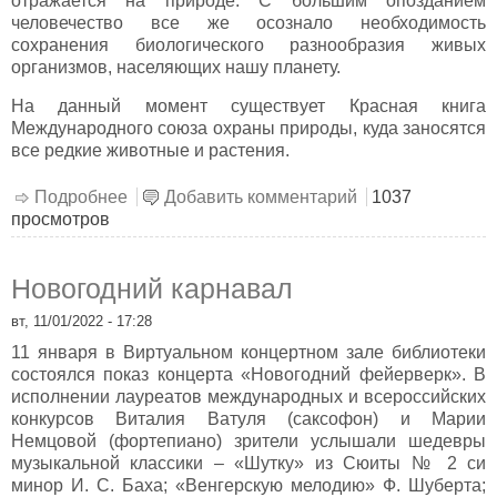
отражается на природе. С большим опозданием
человечество все же осознало необходимость
сохранения биологического разнообразия живых
организмов, населяющих нашу планету.
На данный момент существует Красная книга
Международного союза охраны природы, куда заносятся
все редкие животные и растения.
Подробнее
о По страницам Красной книги
Добавить комментарий
1037
просмотров
Новогодний карнавал
вт, 11/01/2022 - 17:28
11 января в Виртуальном концертном зале библиотеки
состоялся показ концерта «Новогодний фейерверк». В
исполнении лауреатов международных и всероссийских
конкурсов Виталия Ватуля (саксофон) и Марии
Немцовой (фортепиано) зрители услышали шедевры
музыкальной классики – «Шутку» из Сюиты № 2 си
минор И. С. Баха; «Венгерскую мелодию» Ф. Шуберта;