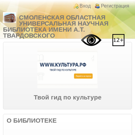
Перейти к основному содержанию
Skip to search
Login links
Вход
Регистрация
СМОЛЕНСКАЯ ОБЛАСТНАЯ
УНИВЕРСАЛЬНАЯ НАУЧНАЯ
БИБЛИОТЕКА ИМЕНИ А.Т.
ТВАРДОВСКОГО
Твой гид по культуре
О БИБЛИОТЕКЕ