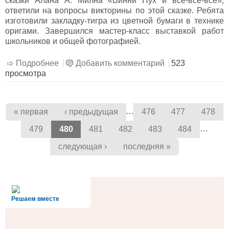
сказки Алана А. Милна «Винни Пух и все-все-все»,
ответили на вопросы викторины по этой сказке. Ребята
изготовили закладку-тигра из цветной бумаги в технике
оригами. Завершился мастер-класс выставкой работ
школьников и общей фотографией.
Подробнее
о Мастер-класс «Символ года своими
Добавить комментарий
523
просмотра
руками: тигр»
Страницы
…
« первая
‹ предыдущая
476
477
478
…
479
480
481
482
483
484
следующая ›
последняя »
alt='Госуслуги' />
Решаем вместе