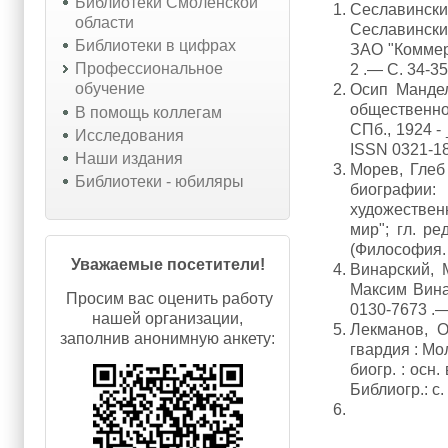
Библиотеки Смоленской
Сеславинск
области
Сеславински
Библиотеки в цифрах
ЗАО "Коммерс
Профессиональное
2 .— С. 34-3
обучение
Осип Мандел
общественно
В помощь коллегам
СПб., 1924 -
Исследования
ISSN 0321-1
Наши издания
Морев, Глеб
Библиотеки - юбиляры
биографии:
художествен
мир"; гл. р
(Философия. 
Уважаемые посетители!
Винарский, 
Максим Вина
Просим вас оценить работу
0130-7673 .—
нашей организации,
Лекманов, 
заполнив анонимную анкету:
гвардия : Мо
биогр. : осн
Библиогр.: с