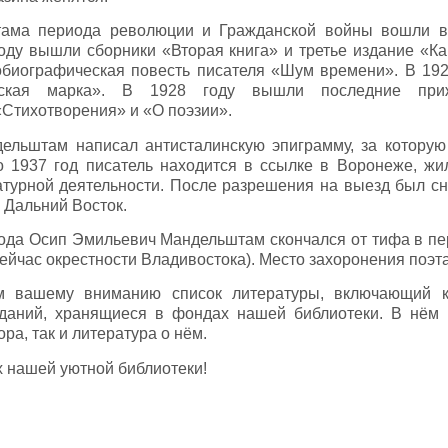
ама периода революции и Гражданской войны вошли в с
 году вышли сборники «Вторая книга» и третье издание «К
обиографическая повесть писателя «Шум времени». В 19
тская марка». В 1928 году вышли последние при
Стихотворения» и «О поэзии».
дельштам написал антисталинскую эпиграмму, за которую
о 1937 год писатель находится в ссылке в Воронеже, жи
турной деятельности. После разрешения на выезд был сн
а Дальний Восток.
года Осип Эмильевич Мандельштам скончался от тифа в п
сейчас окрестности Владивостока). Место захоронения поэт
 вашему вниманию список литературы, включающий к
зданий, хранящиеся в фондах нашей библиотеки. В нём 
ра, так и литература о нём.
х нашей уютной библиотеки!