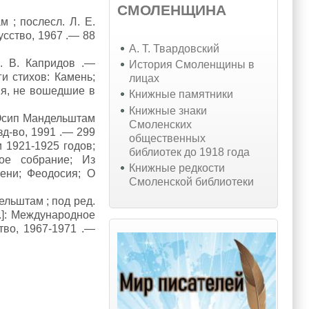
СМОЛЕНЩИНА
 ; послесл. Л. Е.
кусство, 1967 .— 88
А. Т. Твардовский
. В. Капридов .—
История Смоленщины в
ги стихов: Камень;
лицах
ния, не вошедшие в
Книжные памятники
Книжные знаки
 Осип Мандельштам
Смоленских
изд-во, 1991 .— 299
общественных
и 1921-1925 годов;
библиотек до 1918 года
ое собрание; Из
Книжные редкости
ени; Феодосия; О
Смоленской библиотеки
ельштам ; под ред.
м.]: Международное
во, 1967-1971 .—