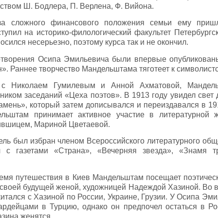
чеством Ш. Бодлера, П. Верлена, Ф. Вийона.
за сложного финансового положения семьи ему приш
ступил на историко-филологический факультет Петербургск
носился несерьезно, поэтому курса так и не окончил.
хотворения Осипа Эмильевича были впервые опубликованы
». Раннее творчество Мандельштама тяготеет к символистс
 с Николаем Гумилевым и Анной Ахматовой, Мандель
ником заседаний «Цеха поэтов». В 1913 году увидел свет
Камень», который затем дописывался и переиздавался в 191
льштам принимает активное участие в литературной ж
Лившицем, Мариной Цветаевой.
тель был избран членом Всероссийского литературного обще
л с газетами «Страна», «Вечерняя звезда», «Знамя т
ремя путешествия в Киев Мандельштам посещает поэтиче
о своей будущей женой, художницей Надеждой Хазиной. Во 
китался с Хазиной по России, Украине, Грузии. У Осипа Эм
ардейцами в Турцию, однако он предпочел остаться в Ро
зина женятся.