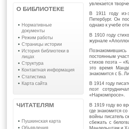
увлекается твор
О БИБЛИОТЕКЕ
В 1911 году из-
Петербург. Он по
однако к учебе от
Нормативные
документы
В 1910 году сти
Режим работы
журнале «Аполлон
Страницы истории
Познакомившись
История библиотеки в
постоянным участ
лицах
стихов поэта – «
Структура
это время Манде
Контактная информация
знакомится с Б. 
Статистика
Карта сайта
В 1914 году писа
поэт сотруднича
«Наркомпросе».
ЧИТАТЕЛЯМ
В 1919 году во в
где знакомится с
войны писатель с
Пушкинская карта
сбежать с белогв
Объявления
Мандельштам и Ха