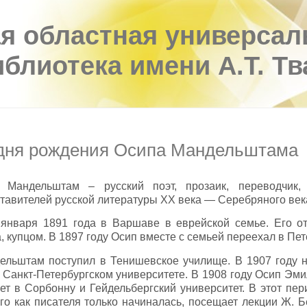
я областная универсал
иблиотека имени А.Т. Т
 дня рождения Осипа Мандельштама
Мандельштам – русский поэт, прозаик, переводчик,
тавителей русской литературы ХХ века — Серебряного век
 января 1891 года в Варшаве в еврейской семье. Его о
, купцом. В 1897 году Осип вместе с семьей переехал в Пет
ельштам поступил в Тенишевское училище. В 1907 году 
 Санкт-Петербургском университете. В 1908 году Осип Эми
ет в Сорбонну и Гейдельбергский университет. В этот пе
го как писателя только начиналась, посещает лекции Ж. Бе