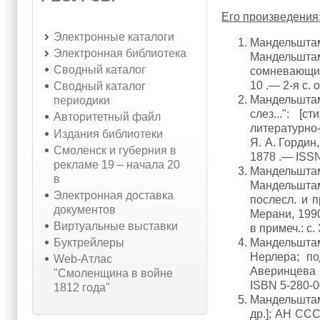
Его произведения
Электронные каталоги
Мандельштам
Электронная библиотека
Мандельшт
Сводный каталог
сомневающихс
10 .— 2-я с.
Сводный каталог
Мандельштам
периодики
слез...": [
Авторитетный файл
литературно
Издания библиотеки
Я. А. Гордин
Смоленск и губерния в
1878 .— ISSN
рекламе 19 – начала 20
Мандельшта
в
Мандельштам 
Электронная доставка
послесл. и п
документов
Мерани, 1990 
Виртуальные выставки
в примеч.: с.
Мандельштам
Буктрейлеры
Нерлера; по
Web-Атлас
Аверинцева 
"Смоленщина в войне
ISBN 5-280-0
1812 года"
Мандельштам,
др.]; АН СССР