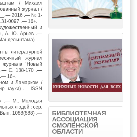
льштам / Михаил
ованный журнал /
___.— 2016 .— № 1-
131-0097 .— 16+.
художественный и
н, А. Ю. Арьев .—
 Мандельштама) .—
енты литературной
месячный журнал
я журнала "Новый
 .— С. 138-170 .—
.— 16+.
ном и Ламарком /
ир науки) .— ISSN
в .— М.: Молодая
ельных людей : сер.
БИБЛИОТЕЧНАЯ
; Вып. 1088(888) .—
АССОЦИАЦИЯ
СМОЛЕНСКОЙ
ОБЛАСТИ