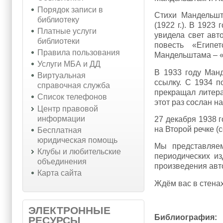
Порядок записи в
Стихи Мандельшт
библиотеку
(1922 г.). В 1923
Платные услуги
увидела свет авт
библиотеки
повесть «Египе
Правила пользования
Мандельштама – «
Услуги МБА и ДД
В 1933 году Ман
Виртуальная
ссылку. С 1934 п
справочная служба
прекращал литера
Список телефонов
этот раз сослан н
Центр правовой
информации
27 декабря 1938 
на Второй речке (
Бесплатная
юридическая помощь
Мы представляем
Клубы и любительские
периодических и
объединения
произведения авто
Карта сайта
Ждём вас в стена
ЭЛЕКТРОННЫЕ
Библиография:
РЕСУРСЫ