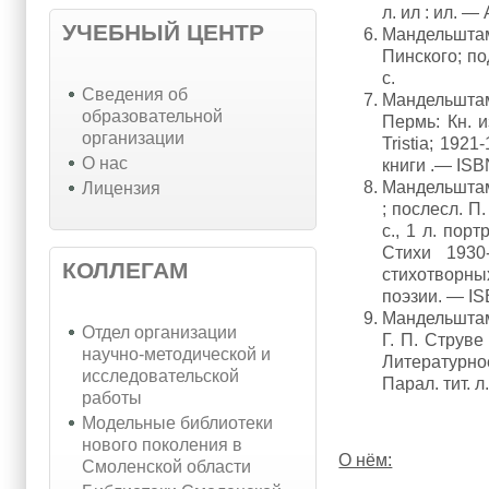
л. ил : ил. —
УЧЕБНЫЙ ЦЕНТР
Мандельштам
Пинского; по
с.
Cведения об
Мандельштам
образовательной
Пермь: Кн. и
организации
Tristia; 192
О нас
книги .— ISB
Мандельштам
Лицензия
; послесл. П.
с., 1 л. пор
Стихи 1930
КОЛЛЕГАМ
стихотворны
поэзии. — IS
Мандельштам,
Отдел организации
Г. П. Струве
научно-методической и
Литературно
исследовательской
Парал. тит. л.
работы
Модельные библиотеки
нового поколения в
О нём:
Смоленской области