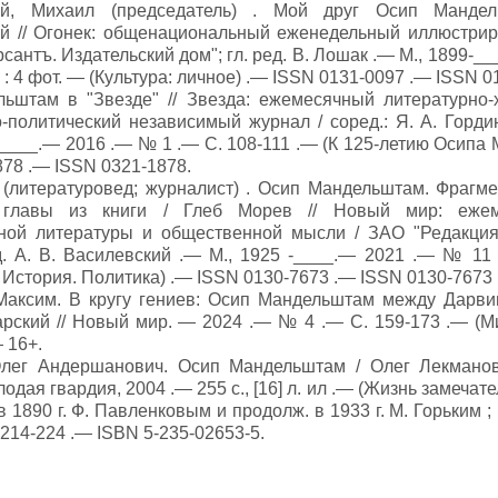
ий, Михаил (председатель) . Мой друг Осип Манде
й // Огонек: общенациональный еженедельный иллюстрир
антъ. Издательский дом"; гл. ред. В. Лошак .— М., 1899-_
5 : 4 фот. — (Культура: личное) .— ISSN 0131-0097 .— ISSN 0
ьштам в "Звезде" // Звезда: ежемесячный литературно-
-политический независимый журнал / соред.: Я. А. Горди
 ____.— 2016 .— № 1 .— С. 108-111 .— (К 125-летию Осипа
878 .— ISSN 0321-1878.
 (литературовед; журналист) . Осип Мандельштам. Фрагм
 главы из книги / Глеб Морев // Новый мир: еже
ной литературы и общественной мысли / ЗАО "Редакци
ед. А. В. Василевский .— М., 1925 -____.— 2021 .— № 11
История. Политика) .— ISSN 0130-7673 .— ISSN 0130-7673 
Максим. В кругу гениев: Осип Мандельштам между Дарви
рский // Новый мир. — 2024 .— № 4 .— С. 159-173 .— (М
 16+.
Олег Андершанович. Осип Мандельштам / Олег Лекмано
лодая гвардия, 2004 .— 255 с., [16] л. ил .— (Жизнь замечат
. в 1890 г. Ф. Павленковым и продолж. в 1933 г. М. Горьким 
. 214-224 .— ISBN 5-235-02653-5.