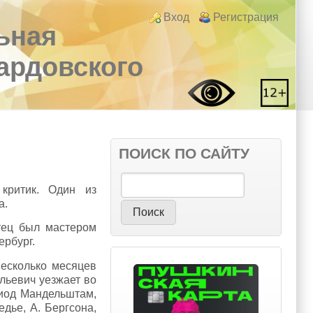
Login links
Вход
Регистрация
ьная
вардовского
ПОИСК ПО САЙТУ
Поиск
 критик. Один из
а.
тец был мастером
ербург.
несколько месяцев
льевич уезжает во
риод Мандельштам,
дье, А. Бергсона,