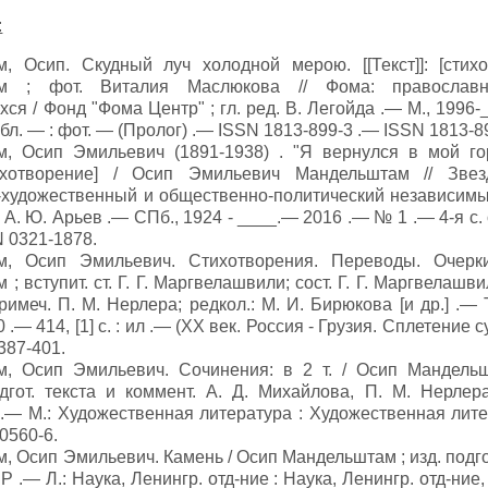
:
, Осип. Скудный луч холодной мерою. [[Текст]]: [стих
ам ; фот. Виталия Маслюкова // Фома: православ
я / Фонд "Фома Центр" ; гл. ред. В. Легойда .— М., 1996
 обл. — : фот. — (Пролог) .— ISSN 1813-899-3 .— ISSN 1813-8
, Осип Эмильевич (1891-1938) . "Я вернулся в мой го
стихотворение] / Осип Эмильевич Мандельштам // Зве
-художественный и общественно-политический независимый
, А. Ю. Арьев .— СПб., 1924 - ____.— 2016 .— № 1 .— 4-я с.
 0321-1878.
м, Осип Эмильевич. Стихотворения. Переводы. Очерк
; вступит. ст. Г. Г. Маргвелашвили; сост. Г. Г. Маргвелашви
римеч. П. М. Нерлера; редкол.: М. И. Бирюкова [и др.] .—
.— 414, [1] с. : ил .— (ХХ век. Россия - Грузия. Сплетение 
 387-401.
, Осип Эмильевич. Сочинения: в 2 т. / Осип Мандельшт
дгот. текста и коммент. А. Д. Михайлова, П. М. Нерлера;
.— М.: Художественная литература : Художественная литер
0560-6.
 Осип Эмильевич. Камень / Осип Мандельштам ; изд. подгот.
 .— Л.: Наука, Ленингр. отд-ние : Наука, Ленингр. отд-ние, 