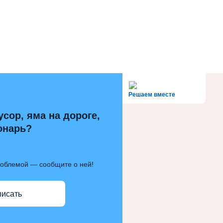
alt='Госуслуги' />
Решаем вместе
усор, яма на дороге,
онарь?
роблемой — сообщите о ней!
писать