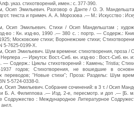
 Алф. указ. стихотворений, имен.: с. 377-390.
, Осип Эмильевич. Разговор о Данте / О. Э. Мандельштам
дгот. текста и примеч. А. А. Морозова .— М.: Искусство : Ис
, Осип Эмильевич. Стихи / Осип Мандельштам ; худож
зд-во : Кн. изд-во, 1990 .— 380 с. : портр. — Содерж.: Кни
1-1925; Московские стихи; Воронежские стихи; Стихотворе
N 5-7625-0199-X.
, Осип Эмильевич. Шум времени: стихотворения, проза /
 Нерлера .— Иркутск: Вост.-Сиб. кн. изд-во : Вост.-Сиб. кн. 
тр. — Содерж.: Циклы стихотворений : Камень; Tristia; Стих
-1937 годов; Стихотворения, не вошедшие в основн
х переводов; "Новые стихи"; Проза: Разделы: Шум врем
BN 5-5724-0338-0.
 Осип Эмильевич. Собрание сочинений: в 3 т. / Осип Манд
 и Б. А. Филиппова .— Изд. 2-е, пересмотр. и доп .— [Б. 
е Содружество : Международное Литературное Содружест
 англ.