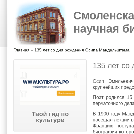
Перейти к основному содержанию
Skip to search
Смоленска
научная б
Вы здесь
Главная
»
135 лет со дня рождения Осипа Мандельштама
135 лет со
Осип Эмильевич 
крупнейших предс
Поэт родился 15
перчаточного дела
Твой гид по
В 1900 году Манд
культуре
посещал лекции в
Францию, поступа
биография которо