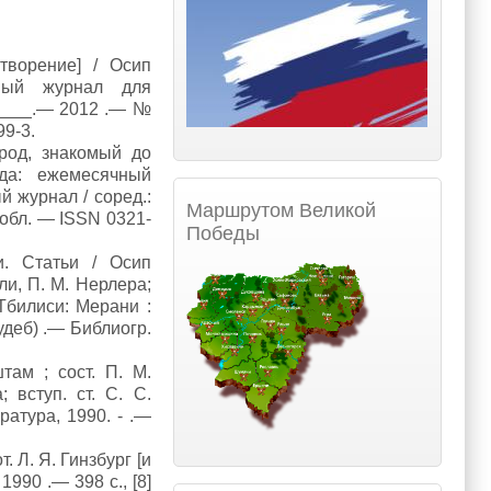
отворение] / Осип
ный журнал для
-____.— 2012 .— №
99-3.
род, знакомый до
зда: ежемесячный
 журнал / соред.:
Маршрутом Великой
 обл. — ISSN 0321-
Победы
и. Статьи / Осип
ли, П. М. Нерлера;
 Тбилиси: Мерани :
судеб) .— Библиогр.
ам ; сост. П. М.
 вступ. ст. С. С.
атура, 1990. - .—
 Л. Я. Гинзбург [и
1990 .— 398 с., [8]