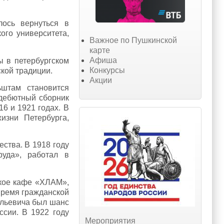
лось вернуться в
ого университета,
Важное по Пушкинской
карте
Афиша
 в петербургском
Конкурсы
кой традиции.
Акции
штам становится
 дебютный сборник
6 и 1921 годах. В
изни Петербурга,
ства. В 1918 году
руда», работал в
ское кафе «ХЛАМ»,
время гражданской
ильевича был шанс
ссии. В 1922 году
Мероприятия