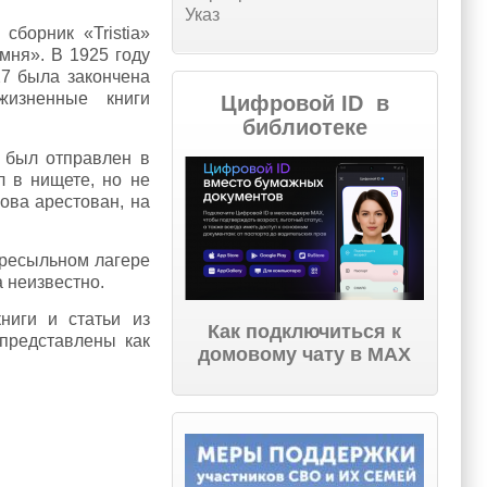
Указ
борник «Tristia»
амня». В 1925 году
27 была закончена
жизненные книги
Цифровой ID в
библиотеке
 был отправлен в
л в нищете, но не
ова арестован, на
ересыльном лагере
а неизвестно.
ниги и статьи из
Как подключиться к
представлены как
домовому чату в МАХ