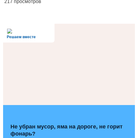
217 просмотров
alt='Госуслуги' />
Решаем вместе
Не убран мусор, яма на дороге, не горит
фонарь?