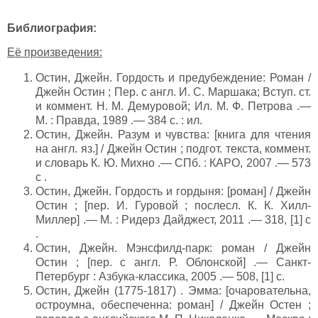
Библиография:
Её произведения:
Остин, Джейн. Гордость и предубеждение: Роман /
Джейн Остин ; Пер. с англ. И. С. Маршака; Вступ. ст.
и коммент. Н. М. Демуровой; Ил. М. Ф. Петрова .—
М. : Правда, 1989 .— 384 с. : ил.
Остин, Джейн. Разум и чувства: [книга для чтения
на англ. яз.] / Джейн Остин ; подгот. текста, коммент.
и словарь К. Ю. Михно .— СПб. : КАРО, 2007 .— 573
с .
Остин, Джейн. Гордость и гордыня: [роман] / Джейн
Остин ; [пер. И. Гуровой ; послесл. К. К. Хилл-
Миллер] .— М. : Ридерз Дайджест, 2011 .— 318, [1] с
.
Остин, Джейн. Мэнсфилд-парк: роман / Джейн
Остин ; [пер. с англ. Р. Облонской] .— Санкт-
Петербург : Азбука-классика, 2005 .— 508, [1] с.
Остин, Джейн (1775-1817) . Эмма: [очаровательна,
остроумна, обеспеченна: роман] / Джейн Остен ;