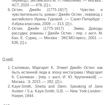
перевод с английского М. П. Николенко .— Москва :
АСТ, 2020 .— 478, [1] с.
Остин, Джейн (1775-1817) . Чувство и
чувствительность: роман / Джейн Остин ; перевод с
английского Ирины Гуровой .— Санкт-Петербург :
Азбука-классика, 2009 .— 313, [2] с.
Остин, Джейн (1775-1817) . Эмма; Доводы
рассудка: романы / Джейн Остин ; пер. с англ. М.
Кан, Е. Суриц .— Москва : ЭКСМО-пресс, 2001 .—
638, [1] с.
О ней:
Салливан, Маргарет К. Этикет Джейн Остен: как
быть истинной леди в эпоху инстаграма / Маргарет
К. Салливан ; [пер. с англ. И. Ю. Крупичевой] .—
Москва : Э, 2015 .— 282, [2] с.
Kaye-Smith, Sheila and Stern. Speaking of Jane
Austen / S.a. Kaye-Smith, G.B. — New York-London :
Harper, 1944 .