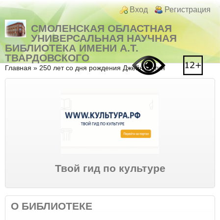
Перейти к основному содержанию
Skip to search
Login links
Вход
Регистрация
СМОЛЕНСКАЯ ОБЛАСТНАЯ
УНИВЕРСАЛЬНАЯ НАУЧНАЯ
БИБЛИОТЕКА ИМЕНИ А.Т.
ТВАРДОВСКОГО
Вы здесь
Главная
»
250 лет со дня рождения Джейн Остин
Твой гид по культуре
О БИБЛИОТЕКЕ