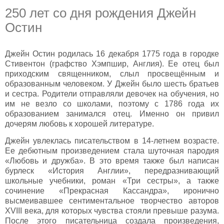
250 лет со дня рождения Джейн
Остин
Джейн Остин родилась 16 декабря 1775 года в городке
Стивентон (графство Хэмпшир, Англия). Ее отец был
приходским священником, слыл просвещённым и
образованным человеком. У Джейн было шесть братьев
и сестра. Родители отправляли девочек на обучения, но
им не везло со школами, поэтому с 1786 года их
образованием занимался отец. Именно он привил
дочерям любовь к хорошей литературе.
Джейн увлеклась писательством в 14-летнем возрасте.
Ее дебютным произведением стала шуточная пародия
«Любовь и дружба». В это время также был написан
бурлеск «История Англии», передразнивающий
школьные учебники, роман «Три сестры», а также
сочинение «Прекрасная Кассандра», иронично
высмеивавшее сентиментальное творчество авторов
XVIII века, для которых чувства стояли превыше разума.
После этого писательница создала произведения,