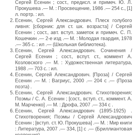
Сергей Есенин ; сост., предисл. и примеч. Ю. Л.
Прокушева .— М. : Просвещение, 1986 .— 254 с., [1]
л. портр. : ил.
Есенин, Сергей Александрович. Плеск голубого
ливня: [сборник: для ст. шк. возраста] / Сергей
Есенин ; сост., авт. вступ. заметок и примеч. С. П.
Кошечкин .— 2-е изд .— М. : Молодая гвардия, 1978
.— 365 с. : ил .— (Школьная библиотека).
Есенин, Сергей Александрович. Сочинения /
Сергей Есенин ; сост., вспут. ст., коммент А.
Козловского .— М. : Художественная литература,
1988 .— 703 с. : ил.
Есенин, Сергей Александрович. [Проза] / Сергей
Есенин .— М. : Вагриус, 2000 .— 204 с .— (Проза
поэта) .
Есенин, Сергей Александрович. Стихотворения;
Поэмы / С. А. Есенин ; [сост., вступ. ст., коммент. А.
М. Марченко] .— М. : Дрофа, 2007 .— 334 с .
Есенин, Сергей Александрович (1895-1925) .
Стихотворения; Поэмы / Сергей Александрович
Есенин ; [вступ. ст. Ю. Прокушева] .— М. : Мир книги
: Литература, 2007 .— 334, [1] с .— (Бриллиантовая
коллекция) .