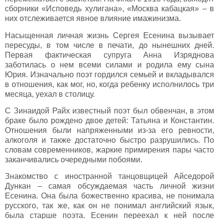
сборники «Исповедь хулигана», «Москва кабацкая» – в
них отслеживается явное влияние имажинизма.
Насыщенная личная жизнь Сергея Есенина вызывает
пересуды, в том числе в печати, до нынешних дней.
Первая фактическая супруга Анна Изряднова
заботилась о нем всеми силами и родила ему сына
Юрия. Изначально поэт гордился семьей и вкладывался
в отношения, как мог, но, когда ребенку исполнилось три
месяца, уехал в столицу.
С Зинаидой Райх известный поэт был обвенчан, в этом
браке было рождено двое детей: Татьяна и Константин.
Отношения были напряженными из-за его ревности,
алкоголя и также достаточно быстро разрушились. По
словам современников, жаркие примирения пары часто
заканчивались очередными побоями.
Знакомство с иностранной танцовщицей Айседорой
Дункан – самая обсуждаемая часть личной жизни
Есенина. Она была божественно красива, не понимала
русского, так же, как он не понимал английский язык,
была старше поэта. Есенин переехал к ней после