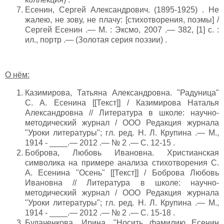
Есенин, Сергей Александрович. (1895-1925) . Не
жалею, не зову, не плачу: [стихотворения, поэмы] /
Сергей Есенин .— М. : Эксмо, 2007 .— 382, [1] с. :
ил., портр .— (Золотая серия поэзии) .
О нём:
Казимирова, Татьяна Александровна. "Радуница"
С. А. Есенина [[Текст]] / Казимирова Наталья
Александровна // Литература в школе: научно-
методический журнал / ООО Редакция журнала
"Уроки литературы"; гл. ред. Н. Л. Крупина .— М.,
1914 - ____.— 2012 .— № 2 .— С. 12-15 .
Боброва, Любовь Ивановна. Христианская
символика на примере анализа стихотворения С.
А. Есенина "Осень" [[Текст]] / Боброва Любовь
Ивановна // Литература в школе: научно-
методический журнал / ООО Редакция журнала
"Уроки литературы"; гл. ред. Н. Л. Крупина .— М.,
1914 - ____.— 2012 .— № 2 .— С. 15-18 .
Будаченкова, Ирина. "Носить фамилию Есенин