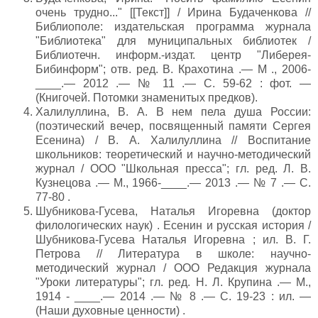
очень трудно..." [[Текст]] / Ирина Будаченкова //
Библиополе: издательская программа журнала
"Библиотека" для муниципальных библиотек /
Библиотечн. информ.-издат. центр "Либерея-
Бибинформ"; отв. ред. В. Крахотина .— М ., 2006-
____.— 2012 .— № 11 .— С. 59-62 : фот. —
(Книгочей. Потомки знаменитых предков).
Халилуллина, В. А. В нем пела душа России:
(поэтический вечер, посвященный памяти Сергея
Есенина) / В. А. Халилуллина // Воспитание
школьников: теоретический и научно-методический
журнал / ООО "Школьная пресса"; гл. ред. Л. В.
Кузнецова .— М., 1966-____.— 2013 .— № 7 .— С.
77-80 .
Шубникова-Гусева, Наталья Игоревна (доктор
филологических наук) . Есенин и русская история /
Шубникова-Гусева Наталья Игоревна ; ил. В. Г.
Петрова // Литература в школе: научно-
методический журнал / ООО Редакция журнала
"Уроки литературы"; гл. ред. Н. Л. Крупина .— М.,
1914 - ____.— 2014 .— № 8 .— С. 19-23 : ил. —
(Наши духовные ценности) .