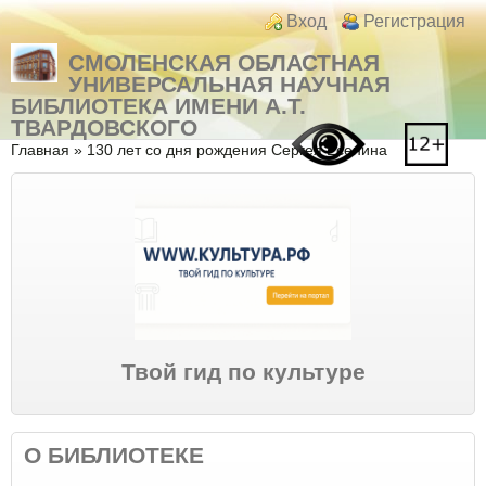
Перейти к основному содержанию
Skip to search
Login links
Вход
Регистрация
СМОЛЕНСКАЯ ОБЛАСТНАЯ
УНИВЕРСАЛЬНАЯ НАУЧНАЯ
БИБЛИОТЕКА ИМЕНИ А.Т.
ТВАРДОВСКОГО
Вы здесь
Главная
»
130 лет со дня рождения Сергея Есенина
Твой гид по культуре
О БИБЛИОТЕКЕ