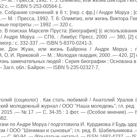
— М. : Пресса, 1992. Т. 5: Олимпио, или жизнь Виктора Гюго: [р
2 с. — ISBN 5-253-00564-1.
 Собрание сочинений: в 6 т.: [пер. с фр.] / Андре Моруа ; [с
— М. : Пресса, 1992. Т. 6: Олимпио, или жизнь Виктора Гюго:
ные портреты .— 1992 .— 320 с.
. В поисках Марселя Пруста: [биография]: [с использован
/ Андре Моруа .— СПб. : Лимбус Пресс, 2000 .— 380, [2] с. :
иогр.: с. 332-337 .— ISBN 5-8370-0241-3.
ре. Дон Жуан, или жизнь Байрона / Андре Моруа ; п
 О. И. Яриковой .— М. : Молодая гвардия, 2000 .— 420, [2] с.,
изнь замечательных людей : Серия биографии : Основана в 
.— Загл. обл.: Байрон .— ISBN 5-235-02327-7.
толий (социолог) . Как стать любимой / Анатолий Уралов 
кий молодежный журнал / ООО "Наша молодежь"; гл. ред. 
2015 .— № 17 .— С. 34-35 : 1 фот. — (Особое мнение) .— 
382.
зни по Андре Моруа / подготовила И. Курдакова // Будь здор
м / ООО "Шенкман и сыновья"; гл. ред. В. Шабельникова .
.— С. 90-94 .— (Крылатые цитаты) .— ISSN 1682-4237 .— I