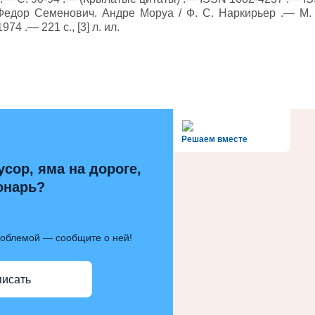
Федор Семенович. Андре Моруа / Ф. С. Наркирьер .— М.
974 .— 221 с., [3] л. ил.
alt='Госуслуги' />
Решаем вместе
усор, яма на дороге,
онарь?
роблемой — сообщите о ней!
писать