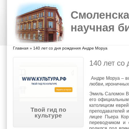
Перейти к основному содержанию
Skip to search
Смоленска
научная б
Вы здесь
Главная
»
140 лет со дня рождения Андре Моруа
140 лет со
Андре Моруа – вс
любви, ироничных
Эмиль Саломон Ви
его официальным 
католицизм еврей
Твой гид по
преподавателей и
культуре
лицее Пьера Кор
переводчиком и 
родился под впе