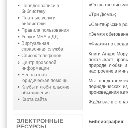
«Открытое письмо
Порядок записи в
библиотеку
«Три Дюма»;
Платные услуги
библиотеки
«Сентябрьские ро
Правила пользования
«Земля обетованн
Услуги МБА и ДД
Виртуальная
«Фиалки по средам
справочная служба
Книги Андре Мору
Список телефонов
показывает нравы
Центр правовой
природе любви и 
информации
настроение в мин
Бесплатная
юридическая помощь
Мы представляем
периодических и
Клубы и любительские
произведения авто
объединения
Карта сайта
Ждём вас в стена
ЭЛЕКТРОННЫЕ
Библиография:
РЕСУРСЫ