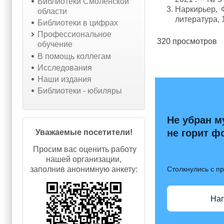
Библиотеки Смоленской
Наркирьер, 
области
литература, 1
Библиотеки в цифрах
Профессиональное
320 просмотров
обучение
В помощь коллегам
Исследования
Наши издания
Библиотеки - юбиляры
Не убран м
не горит ф
Уважаемые посетители!
Просим вас оценить работу
нашей организации,
Столкнулись с п
заполнив анонимную анкету:
На