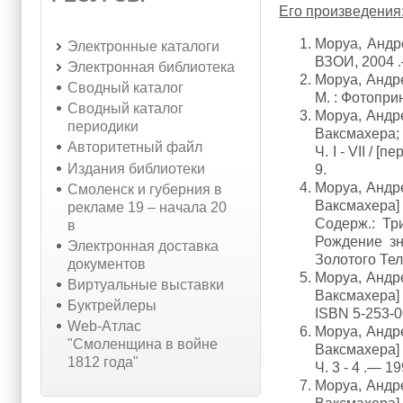
Его произведения
Моруа, Андре
Электронные каталоги
ВЗОИ, 2004 .
Электронная библиотека
Моруа, Андре
Сводный каталог
М. : Фотопри
Сводный каталог
Моруа, Андре.
периодики
Ваксмахера; в
Авторитетный файл
Ч. I - VII / 
Издания библиотеки
9.
Моруа, Андре.
Смоленск и губерния в
Ваксмахера] .
рекламе 19 – начала 20
Содерж.: Тр
в
Рождение зн
Электронная доставка
Золотого Тел
документов
Моруа, Андре.
Виртуальные выставки
Ваксмахера] .
Буктрейлеры
ISBN 5-253-0
Web-Атлас
Моруа, Андре.
"Смоленщина в войне
Ваксмахера] 
1812 года"
Ч. 3 - 4 .— 1
Моруа, Андре.