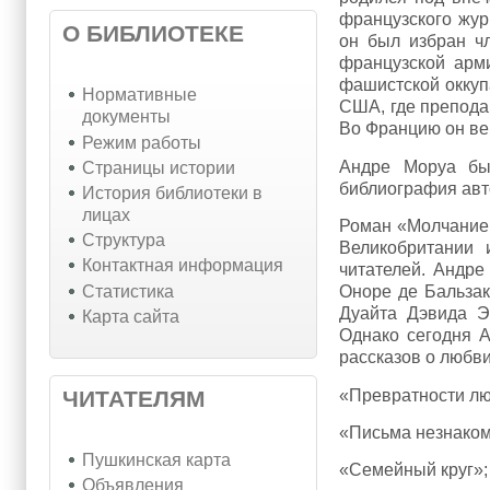
французского жур
О БИБЛИОТЕКЕ
он был избран ч
французской арм
фашистской оккуп
Нормативные
США, где препода
документы
Во Францию он ве
Режим работы
Андре Моруа бы
Страницы истории
библиография авто
История библиотеки в
лицах
Роман «Молчание 
Структура
Великобритании 
Контактная информация
читателей. Андре
Статистика
Оноре де Бальза
Дуайта Дэвида Э
Карта сайта
Однако сегодня А
рассказов о любви
«Превратности лю
ЧИТАТЕЛЯМ
«Письма незнаком
Пушкинская карта
«Семейный круг»;
Объявления