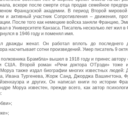
нала, вскоре после смерти отца продав семейное предпри
леном Французской академии. В период Второй мировой
ии и активный участник Сопротивления – движения, про
ации. После того как немецкие войска заняли Францию, Эм
вал в Университете Канзаса. Писатель несколько лет жил в
рнулся в 1946 году и поменял имя.
л дважды женат. Он работал вплоть до последнего д
ра насчитывает сотни произведений. Умер писатель 9 октя
полковника Брамбла» вышел в 1918 году и принес автору 
и США. Второй роман «Речи доктора О’Грэди» тоже 
 Моруа также издал биографии многих известных людей:
ка, Ивана Тургенева, Жорж Санд, Джорджа Вашингтона, Ф
йзенхауэра и других. Он написал книги по истории Фра
ндре Моруа известен, прежде всего, как автор психолог
:
бви»;
ке»;