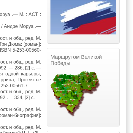
оруа .— М. : АСТ :
 / Андре Моруа .—
ост. и общ. ред. М.
 Три Дюма: [роман]:
— ISBN 5-253-00560-
Маршрутом Великой
ост. и общ. ред. М.
Победы
992 .— 286, [2] с. —
ия одной карьеры;
иррина; Проклятье
-253-00561-7.
ост. и общ. ред. М.
92 .— 334, [2] с. —
ост. и общ. ред. М.
[роман-биография]:
ост. и общ. ред. М.