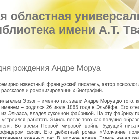
я областная универсал
иблиотека имени А.Т. Т
 дня рождения Андре Моруа
емирно известный французский писатель, автор психолог
 рассказов и романизированных биографий.
льгельм Эрзог – именно так звали Андре Моруа до того, к
именем – родился 26 июля 1885 года в Эльбёфе. Его оте
 из Эльзаса, владел суконной фабрикой. На эту фабрику по
 устроился работать Эмиль после того как получил образ
неля. Во время Первой мировой войны будущий писа
офицером связи. Его дебютный роман «Молчание пол
чатлением военных лет. В мирное время Эмиль начал раб