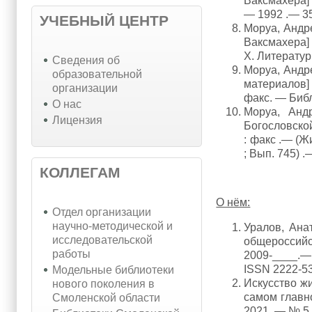
Ваксмахера] .
— 1992 .— 35
УЧЕБНЫЙ ЦЕНТР
Моруа, Андре.
Ваксмахера] .
X. Литератур
Cведения об
Моруа, Андре
образовательной
материалов] 
организации
факс. — Библ
О нас
Моруа, Анд
Лицензия
Богословской,
: факс .— (Ж
; Вып. 745) 
КОЛЛЕГАМ
О нём:
Отдел организации
научно-методической и
Уралов, Ана
исследовательской
общероссийс
работы
2009-____.— 
ISSN 2222-5
Модельные библиотеки
Искусство жи
нового поколения в
самом главно
Смоленской области
2021 .— № 5 