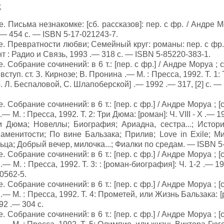
:
. Письма незнакомке: [сб. рассказов]: пер. с фр. / Андре М
— 454 с. — ISBN 5-17-021243-7.
. Превратности любви; Семейный круг: романы: пер. с фр.
нт : Радио и Связь, 1993 .— 318 с. — ISBN 5-85220-383-1.
 Собрание сочинений: в 6 т.: [пер. с фр.] / Андре Моруа ; с
ступ. ст. З. Кирнозе; В. Пронина .— М. : Пресса, 1992. Т. 1:
[пер. Л. Беспаловой, С. Шлапоберской] .— 1992 .— 317, [2] с. 
 Собрание сочинений: в 6 т.: [пер. с фр.] / Андре Моруа ; [с
— М. : Пресса, 1992. Т. 2: Три Дюма: [роман]: Ч. VIII - X .— 1
и Дюма; Новеллы; Биография; Ариадна, сестра...; Истор
аменитости; По вине Бальзака; Прилив; Love in Exile; М
ьца; Добрый вечер, милочка...; Фиалки по средам. — ISBN 5
 Собрание сочинений: в 6 т.: [пер. с фр.] / Андре Моруа ; [с
— М. : Пресса, 1992. Т. 3: : [роман-биография]: Ч. 1-2 .— 19
0562-5.
 Собрание сочинений: в 6 т.: [пер. с фр.] / Андре Моруа ; [с
.— М. : Пресса, 1992. Т. 4: Прометей, или Жизнь Бальзака: 
992 .— 304 с.
 Собрание сочинений: в 6 т.: [пер. с фр.] / Андре Моруа ; [с