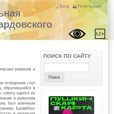
Login links
Вход
Регистрация
ьная
вардовского
ПОИСК ПО САЙТУ
Поиск
ических романов о
ак псевдоним стал
ц, обратившийся в
 совету одного из
ование в руанском
тель был военным
ковника Брамбла»
отать в редакции