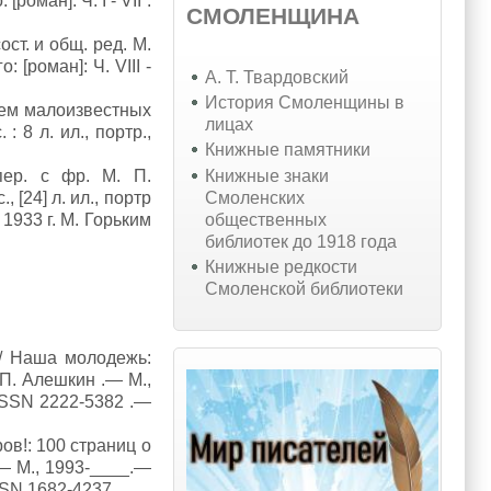
оман]: Ч. I - VII .
СМОЛЕНЩИНА
ост. и общ. ред. М.
 [роман]: Ч. VIII -
А. Т. Твардовский
История Смоленщины в
ием малоизвестных
лицах
 8 л. ил., портр.,
Книжные памятники
Книжные знаки
ер. с фр. М. П.
Смоленских
 [24] л. ил., портр
общественных
1933 г. М. Горьким
библиотек до 1918 года
Книжные редкости
Смоленской библиотеки
// Наша молодежь:
П. Алешкин .— М.,
ISSN 2222-5382 .—
ов!: 100 страниц о
— М., 1993-____.—
SSN 1682-4237.