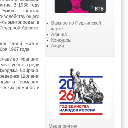
ятие. В 1938 году
 Эмиль – капитан
тиводействующего
иль эмигрировал в
Важное по Пушкинской
 Северной Африке.
карте
Афиша
Конкурсы
ня своей жизни,
Акции
бря 1967 года.
славу во Франции,
имел успех среди
 Джорджа Байрона,
редерика Шопена,
нции и Германии.
ических романов и
Мероприятия