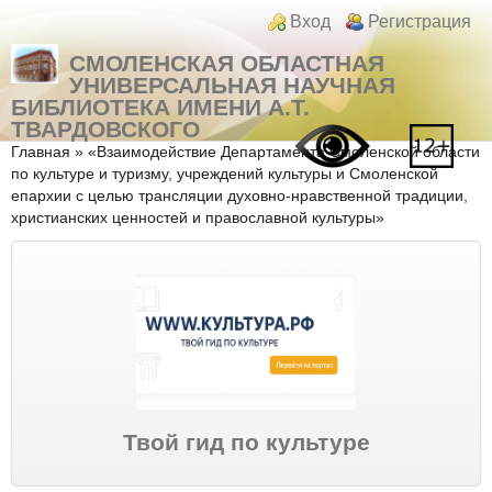
Перейти к основному содержанию
Skip to search
Login links
Вход
Регистрация
СМОЛЕНСКАЯ ОБЛАСТНАЯ
УНИВЕРСАЛЬНАЯ НАУЧНАЯ
БИБЛИОТЕКА ИМЕНИ А.Т.
ТВАРДОВСКОГО
Вы здесь
Главная
»
«Взаимодействие Департамента Смоленской области
по культуре и туризму, учреждений культуры и Смоленской
епархии с целью трансляции духовно-нравственной традиции,
христианских ценностей и православной культуры»
Твой гид по культуре