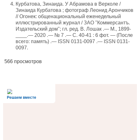
Курбатова, Зинаида. У Абрамова в Верколе /
Зинаида Курбатова ; фотограф Леонид Арончиков
// Огонек: общенациональный еженедельный
иллюстрированный журнал / ЗАО "Коммерсантъ.
Издательский дом"; гл. ред. В. Лошак .— М., 1899-
____.— 2020 .— № 7 .— С. 40-41 : 6 фот. — (После
всего: память) .— ISSN 0131-0097 .— ISSN 0131-
0097.
566 просмотров
alt='Госуслуги' />
Решаем вместе