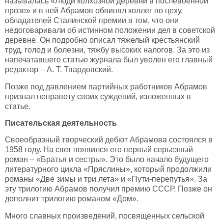
называлась «Люди колхозной деревни в послевоенной
прозе» и в ней Абрамов обвинял коллег по цеху,
обладателей Сталинской премии в том, что они
недоговаривали об истинном положении дел в советской
деревне. Он подробно описал тяжелый крестьянский
труд, голод и болезни, тяжбу высоких налогов. За это из
напечатавшего статью журнала был уволен его главный
редактор – А. Т. Твардовский.
Позже под давлением партийных работников Абрамов
признал неправоту своих суждений, изложенных в
статье.
Писательская деятельность
Своеобразный творческий дебют Абрамова состоялся в
1958 году. На свет появился его первый серьезный
роман – «Братья и сестры». Это было начало будущего
литературного цикла «Пряслины», который продолжили
романы «Две зимы и три лета» и «Пути-перепутья». За
эту трилогию Абрамов получил премию СССР. Позже он
дополнит трилогию романом «Дом».
Много славных произведений, посвященных сельской