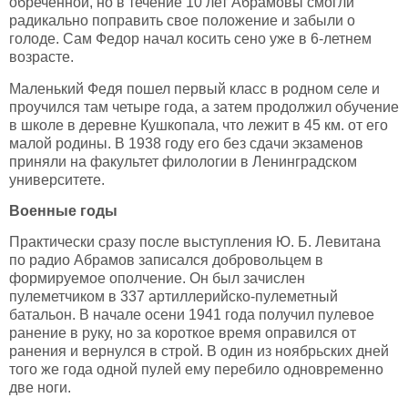
обреченной, но в течение 10 лет Абрамовы смогли
радикально поправить свое положение и забыли о
голоде. Сам Федор начал косить сено уже в 6-летнем
возрасте.
Маленький Федя пошел первый класс в родном селе и
проучился там четыре года, а затем продолжил обучение
в школе в деревне Кушкопала, что лежит в 45 км. от его
малой родины. В 1938 году его без сдачи экзаменов
приняли на факультет филологии в Ленинградском
университете.
Военные годы
Практически сразу после выступления Ю. Б. Левитана
по радио Абрамов записался добровольцем в
формируемое ополчение. Он был зачислен
пулеметчиком в 337 артиллерийско-пулеметный
батальон. В начале осени 1941 года получил пулевое
ранение в руку, но за короткое время оправился от
ранения и вернулся в строй. В один из ноябрьских дней
того же года одной пулей ему перебило одновременно
две ноги.