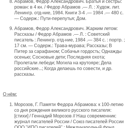
Абрамов, Федор Александрович. Братья и сестры:
роман: в 4 кн. / Федор Абрамов .— Л. : Худож. лит.
Ленингр. отд-ние, 1984. Книги 3-4 .— 1984 .— 480 с.
— Содерж.: Пути-перепутья; Дом.
Абрамов, Федор Александрович. Жарким летом:
Рассказы / Федор Абрамов .— Л. : Советский
писатель : Ленингр. отд-ние, 1984 .— 384 с. : портр. ;
17 см. — Содерж.: Трава-мурава; Рассказы; В
Питер за сарафаном; Собачья гордость; Однажды
осенью; Сосновые дети; Последняя охота;
Пролетали лебеди; Могила на крутояре; Дела
российские...; Когда делаешь по совести, и др.
рассказы.
О нём:
Морозов, Г. Памяти Федора Абрамова: к 100-летию
со дня рождения великого русского писателя:
[стихи] / Геннадий Морозов // Наш современник:
журнал писателей России / Союз писателей России
ООО "ИПО писателей" ; Международный фонд