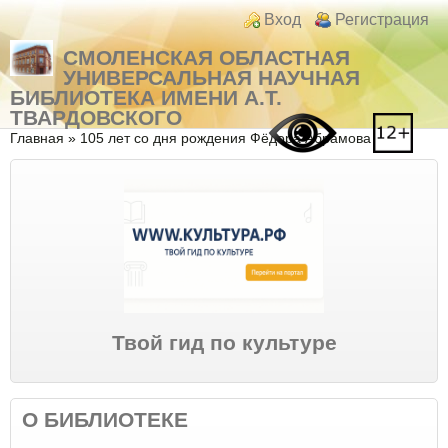
Перейти к основному содержанию
Skip to search
Login links
Вход
Регистрация
СМОЛЕНСКАЯ ОБЛАСТНАЯ
УНИВЕРСАЛЬНАЯ НАУЧНАЯ
БИБЛИОТЕКА ИМЕНИ А.Т.
ТВАРДОВСКОГО
Вы здесь
Главная
»
105 лет со дня рождения Фёдора Абрамова
Твой гид по культуре
О БИБЛИОТЕКЕ