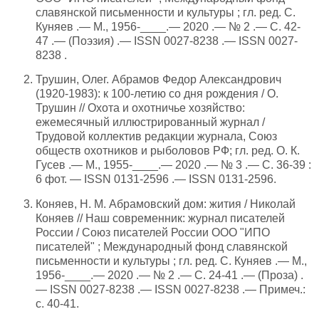
славянской письменности и культуры ; гл. ред. С.
Куняев .— М., 1956-____.— 2020 .— № 2 .— С. 42-
47 .— (Поэзия) .— ISSN 0027-8238 .— ISSN 0027-
8238 .
Трушин, Олег. Абрамов Федор Александрович
(1920-1983): к 100-летию со дня рождения / О.
Трушин // Охота и охотничье хозяйство:
ежемесячный иллюстрированный журнал /
Трудовой коллектив редакции журнала, Союз
обществ охотников и рыболовов РФ; гл. ред. О. К.
Гусев .— М., 1955-____.— 2020 .— № 3 .— С. 36-39 :
6 фот. — ISSN 0131-2596 .— ISSN 0131-2596.
Коняев, Н. М. Абрамовский дом: жития / Николай
Коняев // Наш современник: журнал писателей
России / Союз писателей России ООО "ИПО
писателей" ; Международный фонд славянской
письменности и культуры ; гл. ред. С. Куняев .— М.,
1956-____.— 2020 .— № 2 .— С. 24-41 .— (Проза) .
— ISSN 0027-8238 .— ISSN 0027-8238 .— Примеч.:
с. 40-41.