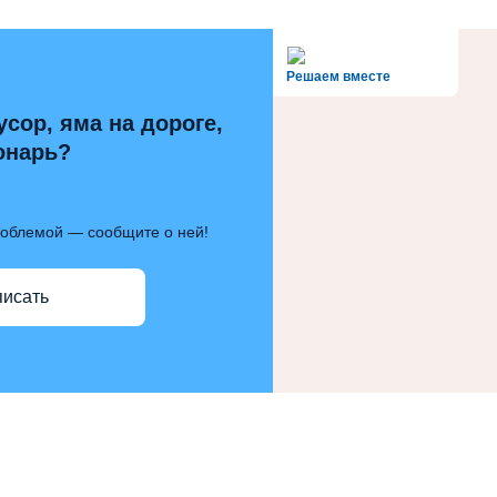
alt='Госуслуги' />
Решаем вместе
усор, яма на дороге,
онарь?
роблемой — сообщите о ней!
писать