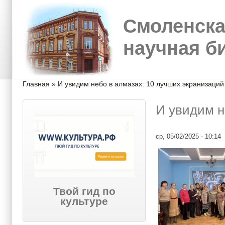
Перейти к основному содержанию
Skip to search
Смоленска
научная б
Вы здесь
Главная
»
И увидим небо в алмазах: 10 лучших экранизаций
И увидим н
ср, 05/02/2025 - 10:14
Твой гид по
культуре