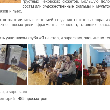
грустных чеховских сюжетов. Большую поло
составили художественные фильмы и мультф
азов и пьес.
и познакомились с историей создания некоторых экраниз
ечно, посмотрели фрагменты кинолент, ставших класс
ть участником клуба «Я не стар, я superstar», звоните по т
р, я superstar»
ентарий
485 просмотров