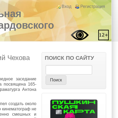
Login links
Вход
Регистрация
ьная
вардовского
ий Чехова
ПОИСК ПО САЙТУ
Поиск
редное заседание
ла посвящена 165-
драматурга Антона
пел создать около
о кинематограф не
менно смешных и