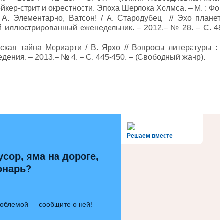
йкер-стрит и окрестности. Эпоха Шерлока Холмса. – М. : Фор
 А. Элементарно, Ватсон! / А. Стародубец // Эхо плане
 иллюстрированный еженедельник. – 2012.– № 28. – С. 48 
сская тайна Мориарти / В. Ярхо // Вопросы литературы :
дения. – 2013.– № 4. – С. 445-450. – (Свободный жанр).
alt='Госуслуги' />
Решаем вместе
усор, яма на дороге,
онарь?
роблемой — сообщите о ней!