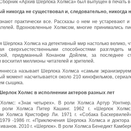
Сборник «Архив Шерлока Холмса» был выпущен в печать в 
ый никогда не существовал и, следовательно, никогда 
нают практически все. Рассказы о нем не устаревают и
ателей. Вдохновленные Холмсом, многие принимались пи
я Шерлока Холмса на детективный мир настолько велико, ч
ая сверхъестественными способностями разглядеть 
ерой, придуманный Конаном Дойлем, за последнее ст
и восхитил миллионы читателей и зрителей.
Гиннесса называет Шерлока Холмса «самым экранизируе
ый момент насчитывается около 210 кинофильмов, сериа
ем сыщика.
ерлок Холмс в исполнении актеров разных лет
 Холмс: «Знак четырех». В роли Холмса Артур Уонтнер.
В роли Холмса Питер Кашинг. 1962 г. «Шерлок Холмс
ли Холмса Кристофер Ли. 1971 г. «Собака Баскервилей
1979 -1986 гг. «Приключения Шерлока Холмса и доктора
иванов. 2010 г. «Шерлок». В роли Холмса Бенедикт Камбер