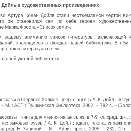
н Дойль в художественных произведениях
тво Артура Конан Дойля стали неотъемлемой чертой викт
что он становился сам по себе героем художественн
не Марка Фроста «Список семи».
 вашему вниманию список литературы, включающий к
зданий, хранящиеся в фондах нашей библиотеки. В нём 
ра, так и литература о нём.
х нашей уютной библиотеки!
:
ассказы о Шерлоке Холмсе : [пер. с англ.] / А. К. Дойл ; [вступ.
 – М. : АСТ : Пушкинская библиотека, 2002. – 782 с. – (Зо
ассказы : книга для чтения на англ. яз. в 7-9 кл. сред. шк.,
ах неязыковых вузов / А. К. Дойл ; адапт. текста, упражнен
д ред. Е. Заниной. – М. : Айрис пресс, 2005. – 232, [1] с. 