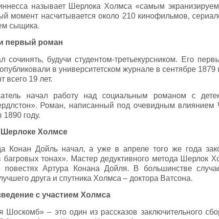
Гиннесса называет Шерлока Холмса «самым экранизируе
ый момент насчитывается около 210 кинофильмов, сериа
ем сыщика.
 и первый роман
л сочинять, будучи студентом-третьекурсником. Его перв
опубликовали в университетском журнале в сентябре 1879 
т всего 19 лет.
сатель начал работу над социальным романом с дете
ердлстон». Роман, написанный под очевидным влиянием Ч
 1890 году.
о Шерлоке Холмсе
а Конан Дойль начал, а уже в апреле того же года зак
 багровых тонах». Мастер дедуктивного метода Шерлок Х
4 повестях Артура Конана Дойля. В большинстве случа
лучшего друга и спутника Холмса – доктора Ватсона.
ведение с участием Холмса
я Шоскомб» – это один из рассказов заключительного сбо