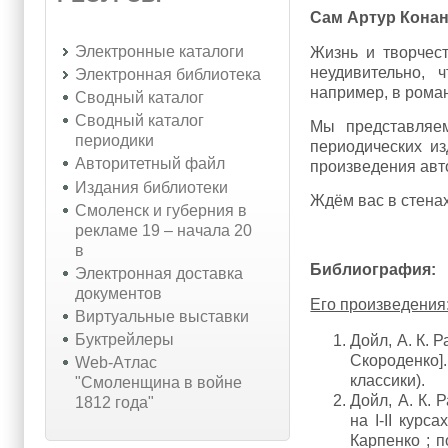
Сам Артур Кона
Электронные каталоги
Жизнь и творчес
неудивительно, 
Электронная библиотека
например, в рома
Сводный каталог
Сводный каталог
Мы представляем
периодики
периодических и
Авторитетный файл
произведения авто
Издания библиотеки
Ждём вас в стена
Смоленск и губерния в
рекламе 19 – начала 20
в
Библиография:
Электронная доставка
документов
Его произведения
Виртуальные выставки
Буктрейлеры
Дойл, А. К. Р
Скороденко].
Web-Атлас
классики).
"Смоленщина в войне
Дойл, А. К. Р
1812 года"
на I-II курс
Карпенко ; по