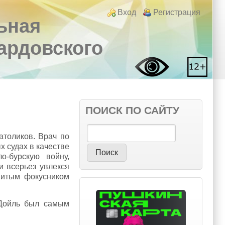
Login links
Вход
Регистрация
ьная
вардовского
ПОИСК ПО САЙТУ
Поиск
атоликов. Врач по
 судах в качестве
о-бурскую войну,
и всерьез увлекся
нитым фокусником
 Дойль был самым