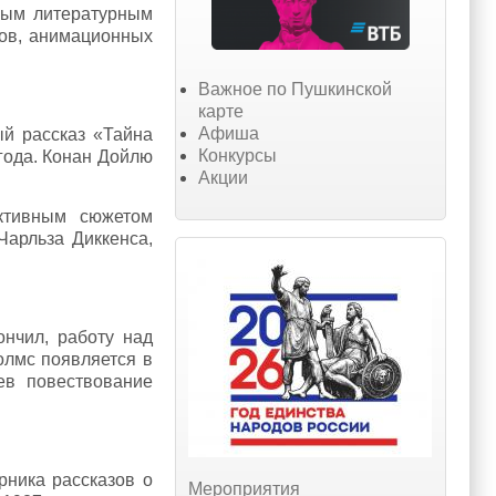
мым литературным
лов, анимационных
Важное по Пушкинской
карте
Афиша
ый рассказ «Тайна
Конкурсы
года. Конан Дойлю
Акции
ктивным сюжетом
арльза Диккенса,
ончил, работу над
олмс появляется в
ев повествование
рника рассказов о
Мероприятия