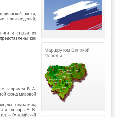
орианской эпохи,
ых произведений,
ниги и статьи из
представлены как
Маршрутом Великой
Победы
 ст. и примеч. В. А.
лотой фонд мировой
 лицеях, гимназиях,
ия и словарь Е. В.
: ил. – (Английский