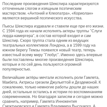
Последние произведения Шекспира характеризуются
отточенным слогом и изящным поэтическим
мастерством. «Антоний и Клеопатра», «Кориолан»
являются вершиной поэтического искусства.
Пьесы Шекспира издавали и ставили еще при его жизни.
С 1594 года их начали исполнять актеры труппы "Слуги
лорда-камергера", в состав которой входил и сам
Шекспир. Скоро труппа стала одним из ведущих
театральных коллективов Лондона, а в 1599 году на
южном берегу Темзы появился новый театр, теперь
известный всему миру "Глобус". Именно здесь впервые
были поставлены многие произведения Шекспира,
которые и по сей день пользуются огромной
популярностью.
Величайшие актёры мечтали исполнить роли Гамлета,
Макбета. Актрисы грезили Джульеттой и Дездемоной. К
сожалению, только немногие работы дошли до наших
дней, остальные остались в истории по воспоминаниям
современников. Но благодаря записям и сегодня можно
сравнить, например, Гамлета Иннокентия
Смоктуновского и Гамлета Владимира Высоцкого. А