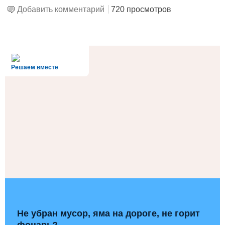
Добавить комментарий
720 просмотров
alt='Госуслуги' />
Решаем вместе
Не убран мусор, яма на дороге, не горит
фонарь?