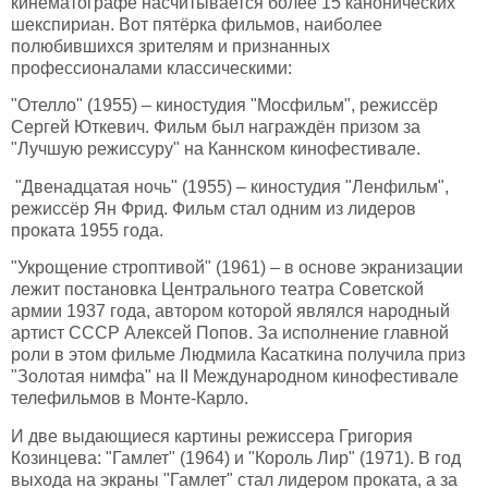
кинематографе насчитывается более 15 канонических
шекспириан. Вот пятёрка фильмов, наиболее
полюбившихся зрителям и признанных
профессионалами классическими:
"Отелло" (1955) – киностудия "Мосфильм", режиссёр
Сергей Юткевич. Фильм был награждён призом за
"Лучшую режиссуру" на Каннском кинофестивале.
"Двенадцатая ночь" (1955) – киностудия "Ленфильм",
режиссёр Ян Фрид. Фильм стал одним из лидеров
проката 1955 года.
"Укрощение строптивой" (1961) – в основе экранизации
лежит постановка Центрального театра Советской
армии 1937 года, автором которой являлся народный
артист СССР Алексей Попов. За исполнение главной
роли в этом фильме Людмила Касаткина получила приз
"Золотая нимфа" на II Международном кинофестивале
телефильмов в Монте-Карло.
И две выдающиеся картины режиссера Григория
Козинцева: "Гамлет" (1964) и "Король Лир" (1971). В год
выхода на экраны "Гамлет" стал лидером проката, а за