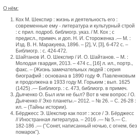
О нём:
Кох М. Шекспир : жизнь и деятельность его :
современные ему - литература и культурный строй
: с прил. подроб. библиогр. указ. / М. Кох ; с
предисл., примеч. и доп. Н. И. Стороженка .— М. :
Изд. В. Н. Маракуева, 1896. – [2], V, [3], 6-472 с. –
Библиогр. : с. 424-472.
Шайтанов И. О. Шекспир / И. О. Шайтанов. – М. :
Молодая гвардия, 2013. – 474 с., [16] л. ил., портр.,
факс. – (Жизнь замечательных людей : серия
биографий : основана в 1890 году Ф. Павленковым
и продолжена в 1933 году М. Горьким ; вып. 1625
(1425) .— Библиогр. : с. 473, библиогр. в примеч.
Дьяченко О. Был или не был? Вот в чем вопрос / О.
Дьяченко // Эхо планеты.– 2012. – № 26. – С. 26-28 :
ил. – (Тайны истории).
Бёрджесс Э. Шекспир как поэт : эссе / Э. Бёрджесс
// Иностранная литература. – 2016 .— № 5.— С.
182-186 .— ("Сонет, написанный ночью, с огнем, без
помарок").