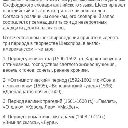
Оксфордского словаря английского языка, Шекспир ввел
в английский язык почти три тысячи новых слов.
Согласно различным оценкам, его словарный запас
составлял от семнадцати тысяч до невероятных
двадцати девяти тысяч слов.
В отечественном шекспироведении принято выделять
три периода в творчестве Шекспира, в англо-
американском – четыре:
1. Период ученичества (1590-1592 гг.). Характеризуется
оптимизмом, господством светлого жизнеощущения,
веселых тонов: сонеты, ранние хроники.
2. «Оптимистический» период (1592-1601 гг.): «Сон в
летнюю ночь» (1595), «Венецианский купец» (1596),
«Двенадцатая ночь» (1600).
3. Период великих трагедий (1601-1608 гг.): «Гамлет»,
«Отелло», «Король Лир», «Макбет».
4. Период «романтических драм» (1608-1612 гг.):
«Зимняя сказка», «Буря».