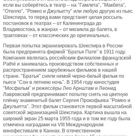
если вы соберётесь в театр – на "Гамлета", "Макбета",
"Отелло", "Ромео и Джульетту" или любую другую из пьес
Шекспира, то перед вами предстанет целая россыпь
постановок в театрах – от Калининграда до
Владивостока, в жанрах – от мюзикла до балета, в
трактовках – от классических до оригинальных.
Первая попытка экранизировать Шекспира в России
была предпринята фирмой "Братья Пате" в 1911 году.
Компания являлась российским филиалом французской
Pathé и занималась производством собственных и
распространением зарубежных фильмов в нашей
стране. "Братья" сняли немой черно-белый фильм по
пьесе "Сон в летнюю ночь". В 1954 году киностудия
"Мосфильм" и режиссёры Лео Арнштам и Леонид
Лавровский предпринимают попытку снять на цветную
плёнку знаменитый балет Сергея Прокофьева "Ромео и
Джульетта". Этот фильм становится первой масштабной
советской экранизацией Шекспира. Картина вышла на
широкий экран 25 марта 1955 года и в том же году была
отмечена наградами на VIII Международном
кинофестивале в Каннах. В отечественном