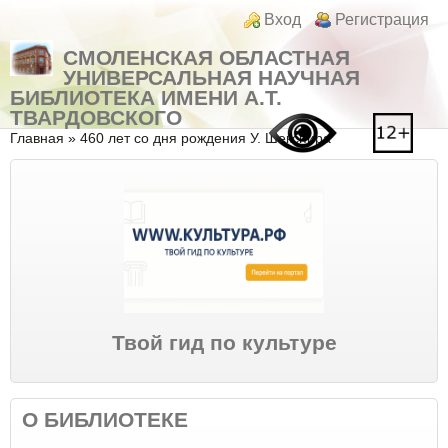
Перейти к основному содержанию
Skip to search
Login links
Вход
Регистрация
СМОЛЕНСКАЯ ОБЛАСТНАЯ
УНИВЕРСАЛЬНАЯ НАУЧНАЯ
БИБЛИОТЕКА ИМЕНИ А.Т.
ТВАРДОВСКОГО
Вы здесь
Главная
»
460 лет со дня рождения У. Шекспира
Твой гид по культуре
О БИБЛИОТЕКЕ