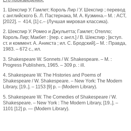
1. Шекспир У. Гамлет; Король Лир / У. Шекспир ; перевод
с английского Б. Л. Пастернака, М. А. Кузмина.– М. : АСТ,
[2022]. – 414, [1] с.– (Лучшая мировая классика).
2. Шекспир У. Ромео и Джульетта; Гамлет; Отелло;
Король Лир; Макбет : [пер. с англ.] / В. Шекспир ; [вступ.
ст. и коммент. А. Аникста ; ил. С. Бродский].– М. : Правда,
1983. – 672 с., ил.
3. Shakespeare W. Sonnets / W. Shakespeare. – M. :
Progress Publishers, 1965. – 309 p. : ill.
4. Shakespeare W. The Histories and Poems of
Shakespeare / W. Shakespeare. – New York: The Modern
Library, [19..]. – 1153 [9] p. – (Modern Library).
5. Shakespeare W. The Comedies of Shakespeare / W.
Shakespeare. – New York : The Modern Library, [19..]. –
1101 [12] p. — (Modern Library).