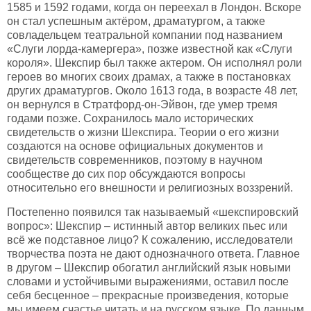
1585 и 1592 годами, когда он переехал в Лондон. Вскоре
он стал успешным актёром, драматургом, а также
совладельцем театральной компании под названием
«Слуги лорда-камергера», позже известной как «Слуги
короля». Шекспир был также актером. Он исполнял роли
героев во многих своих драмах, а также в постановках
других драматургов. Около 1613 года, в возрасте 48 лет,
он вернулся в Стратфорд-он-Эйвон, где умер тремя
годами позже. Сохранилось мало исторических
свидетельств о жизни Шекспира. Теории о его жизни
создаются на основе официальных документов и
свидетельств современников, поэтому в научном
сообществе до сих пор обсуждаются вопросы
относительно его внешности и религиозных воззрений.
Постепенно появился так называемый «шекспировский
вопрос»: Шекспир – истинный автор великих пьес или
всё же подставное лицо? К сожалению, исследователи
творчества поэта не дают однозначного ответа. Главное
в другом – Шекспир обогатил английский язык новыми
словами и устойчивыми выражениями, оставил после
себя бесценное – прекрасные произведения, которые
мы имеем счастье читать и на русском языке. По данным