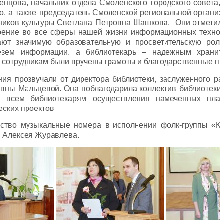
нцова, начальник отдела Смоленского городского совета
, а также председатель Смоленской региональной органи
ников культуры Светлана Петровна Шашкова. Они отметил
рение во все сферы нашей жизни информационных технол
ают значимую образовательную и просветительскую роль
езем информации, а библиотекарь – надежным хранит
 сотрудникам были вручены грамоты и благодарственные п
ия прозвучали от директора библиотеки, заслуженного р
вны Мальцевой. Она поблагодарила коллектив библиотек
 всем библиотекарям осуществления намеченных пла
еских проектов.
ство музыкальные номера в исполнении фолк-группы «К
 Алексея Журавлева.