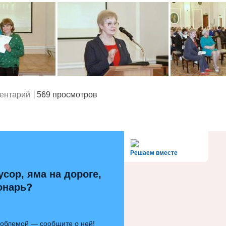
ентарий
569 просмотров
alt='Госуслуги' />
Решаем вместе
усор, яма на дороге,
онарь?
роблемой — сообщите о ней!