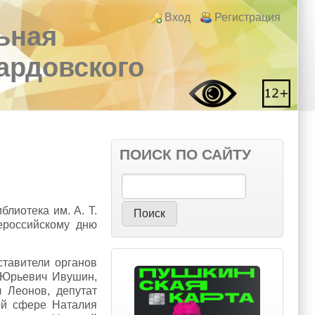
Login links
Вход
Регистрация
ьная
вардовского
ПОИСК ПО САЙТУ
Поиск
лиотека им. А. Т.
ероссийскому дню
тавители органов
 Юрьевич Ивушин,
 Леонов, депутат
ой сфере Наталия