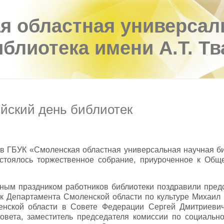
я областная универсал
иблиотека имени А.Т. Т
йский день библиотек
 в ГБУК «Смоленская областная универсальная научная биб
остоялось торжественное собрание, приуроченное к Общ
ным праздником работников библиотеки поздравили предс
ик Департамента Смоленской области по культуре Михаил
енской области в Совете Федерации Сергей Дмитриевич
совета, заместитель председателя комиссии по социальн