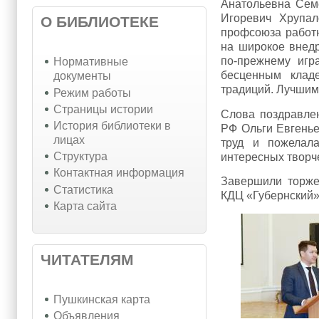
Анатольевна Семе
Игоревич Хрупало
О БИБЛИОТЕКЕ
профсоюза работ
на широкое внед
по-прежнему игр
Нормативные
бесценным клад
документы
традиций. Лучшим
Режим работы
Страницы истории
Слова поздравлен
История библиотеки в
РФ Ольги Евгенье
лицах
труд и пожелала
Структура
интересных творч
Контактная информация
Завершили торже
Статистика
КДЦ «Губернский»
Карта сайта
ЧИТАТЕЛЯМ
Пушкинская карта
Объявления