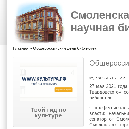
Перейти к основному содержанию
Skip to search
Смоленска
научная б
Вы здесь
Главная
»
Общероссийский день библиотек
Общеросси
чт, 27/05/2021 - 16:25
27 мая 2021 года
Твардовского» с
библиотек.
С профессиональ
Твой гид по
власти: начальн
культуре
сенатор от Смол
Смоленского гор