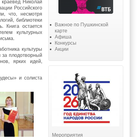
, краевед Николай
зации Российского
и, что, несмотря
огий, библиотеки
Важное по Пушкинской
. Книга остается
карте
елем культурных
Афиша
исьма.
Конкурсы
Акции
аботника культуры
и за плодотворный
нов, ярких идей,
удесы» и солиста
Мероприятия