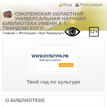
Перейти к основному содержанию
Skip to search
Login links
Вход
Регистрация
СМОЛЕНСКАЯ ОБЛАСТНАЯ
УНИВЕРСАЛЬНАЯ НАУЧНАЯ
БИБЛИОТЕКА ИМЕНИ А.Т.
ТВАРДОВСКОГО
Вы здесь
Главная
»
Фотоакция «Ура! Каникулы!»
Твой гид по культуре
О БИБЛИОТЕКЕ