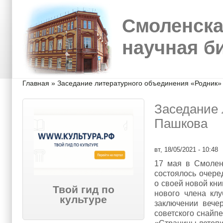
Перейти к основному содержанию
Skip to search
Смоленска
научная б
Вы здесь
Главная
»
Заседание литературного объединения «Родник»
Заседание 
Пашкова
вт, 18/05/2021 - 10:48
17 мая в Смоленс
состоялось очере
о своей новой кни
Твой гид по
нового члена кл
культуре
заключении вече
советского снайп