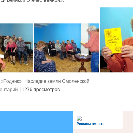
си Великой Отечественной».
 «Родник»
Наследие земли Смоленской
ентарий
1276 просмотров
alt='Госуслуги' />
Решаем вместе