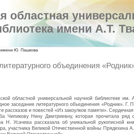
я областная универсал
иблиотека имени А.Т. Т
 имени Ю. Пашкова
литературного объединения «Родник
кой областной универсальной научной библиотеке им. А
дное заседание литературного объединения «Родник». Г. П
ге рассказов и повестей «Из закоулков памяти». Сердечная
уба Чипикову Нину Дмитриевну, которая прочитала ряд с
ра Н. Усачева рассказала об уникальной рукописной кни
ера, участника Великой Отечественной войны Прядехина А.