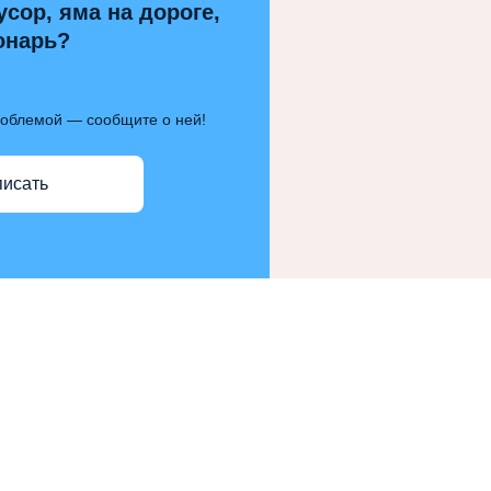
усор, яма на дороге,
онарь?
роблемой — сообщите о ней!
писать