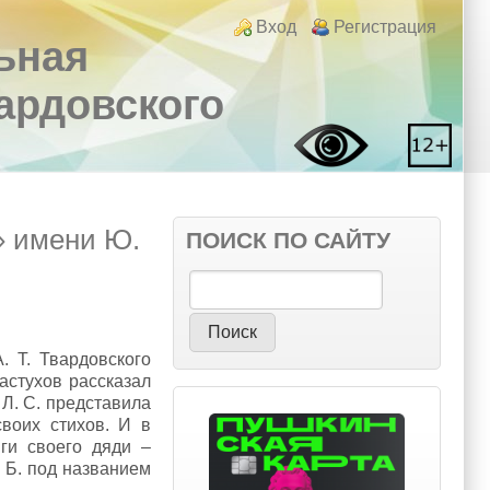
Login links
Вход
Регистрация
ьная
вардовского
» имени Ю.
ПОИСК ПО САЙТУ
Поиск
. Т. Твардовского
астухов рассказал
 Л. С. представила
воих стихов. И в
ги своего дяди –
 Б. под названием