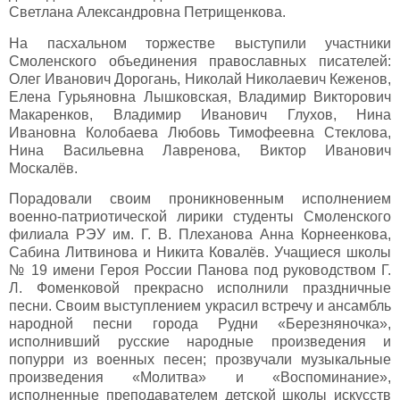
Светлана Александровна Петрищенкова.
На пасхальном торжестве выступили участники
Смоленского объединения православных писателей:
Олег Иванович Дорогань, Николай Николаевич Кеженов,
Елена Гурьяновна Лышковская, Владимир Викторович
Макаренков, Владимир Иванович Глухов, Нина
Ивановна Колобаева Любовь Тимофеевна Стеклова,
Нина Васильевна Лавренова, Виктор Иванович
Москалёв.
Порадовали своим проникновенным исполнением
военно-патриотической лирики студенты Смоленского
филиала РЭУ им. Г. В. Плеханова Анна Корнеенкова,
Сабина Литвинова и Никита Ковалёв. Учащиеся школы
№ 19 имени Героя России Панова под руководством Г.
Л. Фоменковой прекрасно исполнили праздничные
песни. Своим выступлением украсил встречу и ансамбль
народной песни города Рудни «Березняночка»,
исполнивший русские народные произведения и
попурри из военных песен; прозвучали музыкальные
произведения «Молитва» и «Воспоминание»,
исполненные преподавателем детской школы искусств