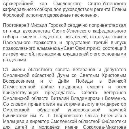
Архиерейский хор Смоленского Свято-Успенского
кафедрального собора под руководством регента Елены
Фроловой исполнил церковные песнопения.
Протоиерей Михаил Горовой сердечно поприветствовал
от лица духовенства Свято-Успенского кафедрального
собора смолян, студентов, писателей, всех участников
Пасхального торжества и представил третий выпуск
православного альманаха «Свет Одигитрии», состоящий
из трёх частей, познакомив слушателей с его основными
разделами.
От имени областного совета ветеранов и депутатов
Смоленской областной Думы со Светлым Христовым
Воскресением и с Днём Победы в Великой
Отечественной войне поздравил смолян и всех
присутствующих председатель Совета ветеранов
Смоленской области Виталий Владимирович Вовченко.
Со словом приветствия на встрече выступили директор
Смоленской областной универсальной научной
библиотеки им. А. Т. Твардовского Ольга Евгеньевна
Мальцева и директор Смоленской областной библиотеки
для детей и молодёжи имени Соколова-Микитова