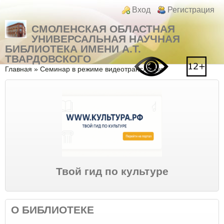
Перейти к основному содержанию
Skip to search
Login links
Вход
Регистрация
СМОЛЕНСКАЯ ОБЛАСТНАЯ
УНИВЕРСАЛЬНАЯ НАУЧНАЯ
БИБЛИОТЕКА ИМЕНИ А.Т.
ТВАРДОВСКОГО
Вы здесь
Главная
»
Семинар в режиме видеотрансляции
Твой гид по культуре
О БИБЛИОТЕКЕ