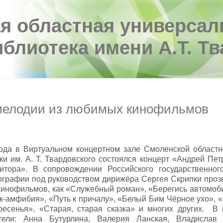
я областная универсал
иблиотека имени А.Т. Т
елодии из любимых кинофильмов
года в Виртуальном концертном зале Смоленской областн
ки им. А. Т. Твардовского состоялся концерт «Андрей Петр
итора». В сопровождении Российского государственног
ографии под руководством дирижёра Сергея Скрипки проз
кинофильмов, как «Служебный роман», «Берегись автомоб
к-амфибия», «Путь к причалу», «Белый Бим Чёрное ухо», 
ресенья», «Старая, старая сказка» и многих других. В
тели: Анна Бутурлина, Валерия Ланская, Владислав