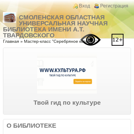
Перейти к основному содержанию
Skip to search
Login links
Вход
Регистрация
СМОЛЕНСКАЯ ОБЛАСТНАЯ
УНИВЕРСАЛЬНАЯ НАУЧНАЯ
БИБЛИОТЕКА ИМЕНИ А.Т.
ТВАРДОВСКОГО
Вы здесь
Главная
»
Мастер-класс "Серебряное копытце"
Твой гид по культуре
О БИБЛИОТЕКЕ