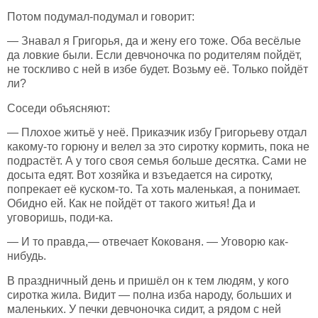
Потом подумал-подумал и говорит:
— Знавал я Григорья, да и жену его тоже. Оба весёлые
да ловкие были. Если девчоночка по родителям пойдёт,
не тоскливо с ней в избе будет. Возьму её. Только пойдёт
ли?
Соседи объясняют:
— Плохое житьё у неё. Приказчик избу Григорьеву отдал
какому-то горюну и велел за это сиротку кормить, пока не
подрастёт. А у того своя семья больше десятка. Сами не
досыта едят. Вот хозяйка и взъедается на сиротку,
попрекает её куском-то. Та хоть маленькая, а понимает.
Обидно ей. Как не пойдёт от такого житья! Да и
уговоришь, поди-ка.
— И то правда,— отвечает Кокованя. — Уговорю как-
нибудь.
В праздничный день и пришёл он к тем людям, у кого
сиротка жила. Видит — полна изба народу, больших и
маленьких. У печки девчоночка сидит, а рядом с ней