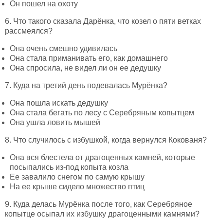
Он пошел на охоту
6. Что такого сказала Дарёнка, что козел о пяти ветках
рассмеялся?
Она очень смешно удивилась
Она стала приманивать его, как домашнего
Она спросила, не видел ли он ее дедушку
7. Куда на третий день подевалась Мурёнка?
Она пошла искать дедушку
Она стала бегать по лесу с Серебряным копытцем
Она ушла ловить мышей
8. Что случилось с избушкой, когда вернулся Кокованя?
Она вся блестела от драгоценных камней, которые
посыпались из-под копыта козла
Ее завалило снегом по самую крышу
На ее крыше сидело множество птиц
9. Куда делась Мурёнка после того, как Серебряное
копытце осыпал их избушку драгоценными камнями?