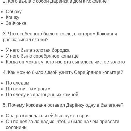
2. Кого взяла с собой Дарёнка в дом к Коковане?
Собаку
Кошку
Зайчонка
3. Что особенного было в козле, о котором Кокованя
рассказывал сказки?
У него была золотая бородка
У него было серебряное копытце
Когда он мекал, у него изо рта сыпалось чистое золото
4. Как можно было зимой узнать Серебряное копытце?
По следам
По ветвистым рогам
По следу из драгоценных камней
5. Почему Кокованя оставил Дарёнку одну в балагане?
Она разболелась и ей был нужен врач
Он пошел за лошадью, чтобы было на чем привезти
солонины