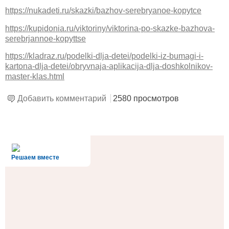
https://nukadeti.ru/skazki/bazhov-serebryanoe-kopytce
https://kupidonia.ru/viktoriny/viktorina-po-skazke-bazhova-
serebrjannoe-kopyttse
https://kladraz.ru/podelki-dlja-detei/podelki-iz-bumagi-i-
kartona-dlja-detei/obryvnaja-aplikacija-dlja-doshkolnikov-
master-klas.html
Добавить комментарий
2580 просмотров
alt='Госуслуги' />
Решаем вместе