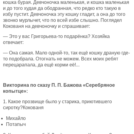
кошка бурая. Девчоночка маленькая, и кошка маленькая
и до того худая да ободранная, что редко кто такую в
избу пустит. Девчоночка эту кошку гладит, а она до того
звонко мурлычет, что по всей избе слышно. Поглядел
Кокованя на девчоночку и спрашивает:
— Это у вас Григорьева-то подарёнка? Хозяйка
отвечает:
— Она самая. Мало одной-то, так ещё кошку драную где-
то подобрала. Отогнать не можем. Всех моих ребят
перецарапала, да ещё корми её!...
Викторина по сказу П. П. Бажова «Серебряное
копытце»:
1. Какое прозвище было у старика, приютившего
сиротку?Кокованя
Михайло
Потапыч