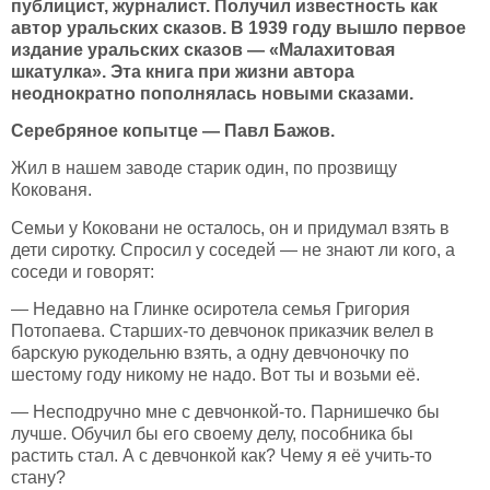
публицист, журналист. Получил известность как
автор уральских сказов. В 1939 году вышло первое
издание уральских сказов — «Малахитовая
шкатулка». Эта книга при жизни автора
неоднократно пополнялась новыми сказами.
Серебряное копытце — Павл Бажов.
Жил в нашем заводе старик один, по прозвищу
Кокованя.
Семьи у Коковани не осталось, он и придумал взять в
дети сиротку. Спросил у соседей — не знают ли кого, а
соседи и говорят:
— Недавно на Глинке осиротела семья Григория
Потопаева. Старших-то девчонок приказчик велел в
барскую рукодельню взять, а одну девчоночку по
шестому году никому не надо. Вот ты и возьми её.
— Несподручно мне с девчонкой-то. Парнишечко бы
лучше. Обучил бы его своему делу, пособника бы
растить стал. А с девчонкой как? Чему я её учить-то
стану?