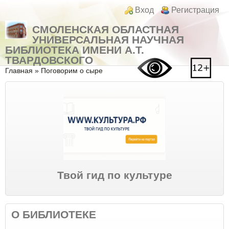
Перейти к основному содержанию
Skip to search
Login links
Вход
Регистрация
СМОЛЕНСКАЯ ОБЛАСТНАЯ
УНИВЕРСАЛЬНАЯ НАУЧНАЯ
БИБЛИОТЕКА ИМЕНИ А.Т.
ТВАРДОВСКОГО
Вы здесь
Главная
»
Поговорим о сыре
Твой гид по культуре
О БИБЛИОТЕКЕ