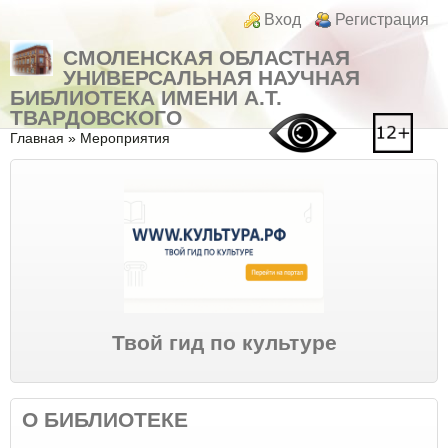
Перейти к основному содержанию
Skip to search
Login links
Вход
Регистрация
СМОЛЕНСКАЯ ОБЛАСТНАЯ
УНИВЕРСАЛЬНАЯ НАУЧНАЯ
БИБЛИОТЕКА ИМЕНИ А.Т.
ТВАРДОВСКОГО
Вы здесь
Главная
»
Мероприятия
Твой гид по культуре
О БИБЛИОТЕКЕ