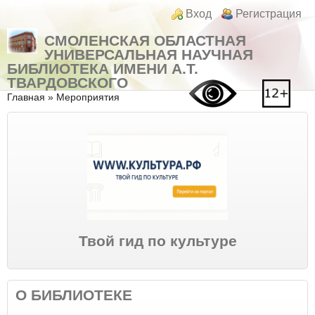
Перейти к основному содержанию
Skip to search
Login links
Вход
Регистрация
СМОЛЕНСКАЯ ОБЛАСТНАЯ
УНИВЕРСАЛЬНАЯ НАУЧНАЯ
БИБЛИОТЕКА ИМЕНИ А.Т.
ТВАРДОВСКОГО
Вы здесь
Главная
»
Мероприятия
Твой гид по культуре
О БИБЛИОТЕКЕ