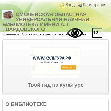
Перейти к основному содержанию
Skip to search
Login links
Вход
Регистрация
СМОЛЕНСКАЯ ОБЛАСТНАЯ
УНИВЕРСАЛЬНАЯ НАУЧНАЯ
БИБЛИОТЕКА ИМЕНИ А.Т.
ТВАРДОВСКОГО
Вы здесь
Главная
»
«Образ мира в декоративном искусстве»
Твой гид по культуре
О БИБЛИОТЕКЕ