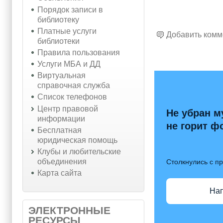
Порядок записи в
библиотеку
Платные услуги
Добавить комм
библиотеки
Правила пользования
Услуги МБА и ДД
Виртуальная
справочная служба
Список телефонов
Центр правовой
Не убран м
информации
не горит ф
Бесплатная
юридическая помощь
Клубы и любительские
объединения
Столкнулись с п
Карта сайта
На
ЭЛЕКТРОННЫЕ
РЕСУРСЫ