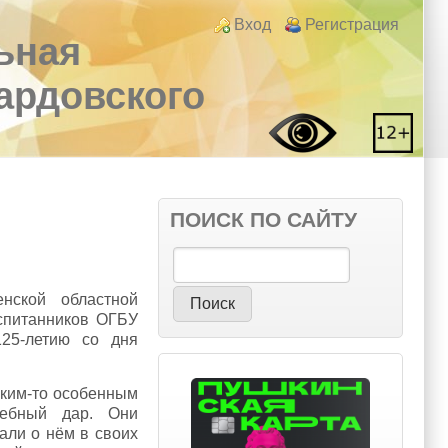
Login links
Вход
Регистрация
ьная
вардовского
ПОИСК ПО САЙТУ
Поиск
нской областной
оспитанников ОГБУ
25-летию со дня
аким-то особенным
ебный дар. Они
али о нём в своих