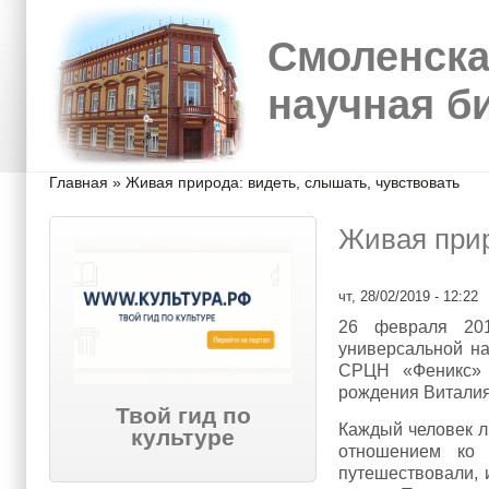
Перейти к основному содержанию
Skip to search
Смоленска
научная б
Вы здесь
Главная
»
Живая природа: видеть, слышать, чувствовать
Живая прир
чт, 28/02/2019 - 12:22
26 февраля 201
универсальной на
СРЦН «Феникс» 
рождения Виталия
Твой гид по
Каждый человек л
культуре
отношением ко
путешествовали, 