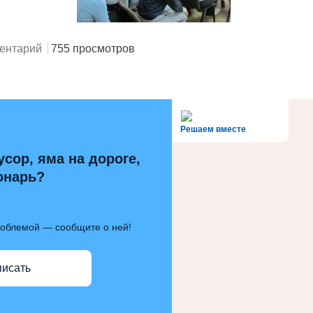
ентарий
755 просмотров
alt='Госуслуги' />
Решаем вместе
усор, яма на дороге,
онарь?
роблемой — сообщите о ней!
писать