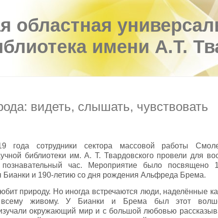
я областная универсал
иблиотека имени А.Т. Т
ода: видеть, слышать, чувствовать
9 года сотрудники сектора массовой работы Смоле
учной библиотеки им. А. Т. Твардовского провели для в
познавательный час. Мероприятие было посвящено 1
 Бианки и 190-летию со дня рождения Альфреда Брема.
юбит природу. Но иногда встречаются люди, наделённые к
 всему живому. У Бианки и Брема был этот волш
изучали окружающий мир и с большой любовью рассказыв