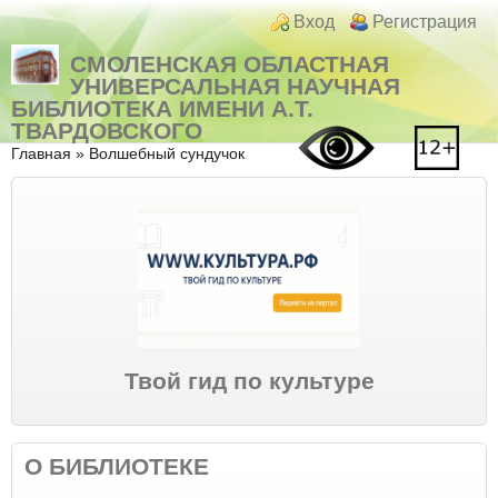
Перейти к основному содержанию
Skip to search
Login links
Вход
Регистрация
СМОЛЕНСКАЯ ОБЛАСТНАЯ
УНИВЕРСАЛЬНАЯ НАУЧНАЯ
БИБЛИОТЕКА ИМЕНИ А.Т.
ТВАРДОВСКОГО
Вы здесь
Главная
»
Волшебный сундучок
Твой гид по культуре
О БИБЛИОТЕКЕ