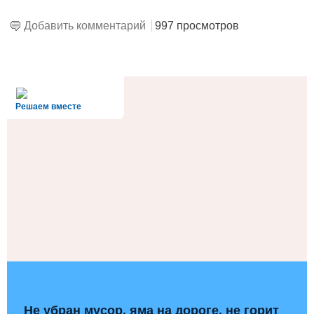
Добавить комментарий
997 просмотров
alt='Госуслуги' />
Решаем вместе
Не убран мусор, яма на дороге, не горит