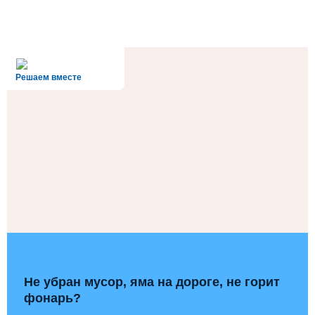
alt='Госуслуги' />
Решаем вместе
Не убран мусор, яма на дороге, не горит
фонарь?