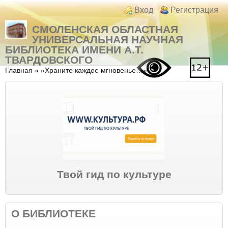
Перейти к основному содержанию
Skip to search
Login links
Вход
Регистрация
СМОЛЕНСКАЯ ОБЛАСТНАЯ
УНИВЕРСАЛЬНАЯ НАУЧНАЯ
БИБЛИОТЕКА ИМЕНИ А.Т.
ТВАРДОВСКОГО
Вы здесь
Главная
»
«Храните каждое мгновенье…»
Твой гид по культуре
О БИБЛИОТЕКЕ