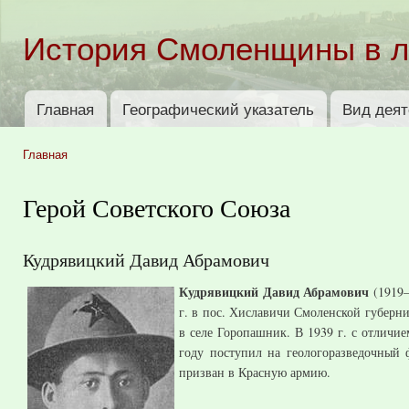
Пер
ос
История Смоленщины в 
со
Главная
Географический указатель
Вид деят
Главное меню
Главная
Вы здесь
Герой Советского Союза
Кудрявицкий Давид Абрамович
Кудрявицкий Давид Абрамович
(1919–
г. в пос. Хиславичи Смоленской губерни
в селе Горопашник. В 1939 г. с отличи
году поступил на геологоразведочный 
призван в Красную армию.