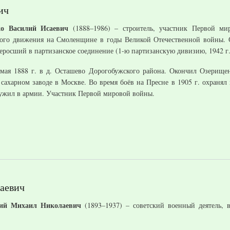
ич
ко Василий Исаевич
(1888–1986) – строитель, участник Первой ми
кого движения на Смоленщине в годы Великой Отечественной войны. 
реросший в партизанское соединение (1-ю партизанскую дивизию, 1942 г
 мая 1888 г. в д. Осташево Дорогобужского района. Окончил Озерищен
 сахарном заводе в Москве. Во время боёв на Пресне в 1905 г. охранял
лужил в армии. Участник Первой мировой войны.
аевич
кий Михаил Николаевич
(1893–1937) – советский военный деятель, 