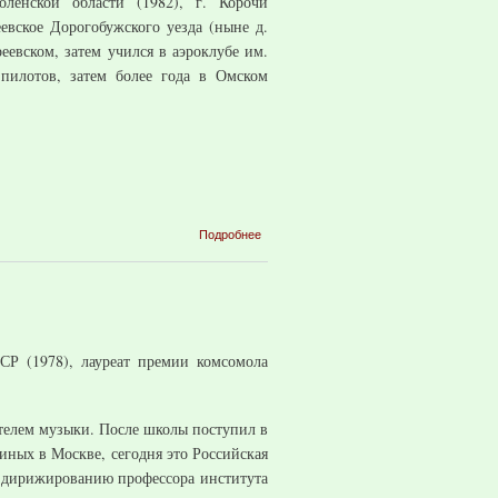
енской области (1982), г. Корочи
еевское Дорогобужского уезда (ныне д.
евском, затем учился в аэроклубе им.
пилотов, затем более года в Омском
о Исаков
Подробнее
Иван
Иванович
СР (1978), лауреат премии комсомола
ителем музыки. После школы поступил в
иных в Москве, сегодня это Российская
и дирижированию профессора института