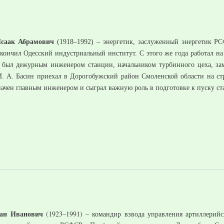
Исаак Абрамович
(1918–1992) – энергетик, заслуженный энергетик РС
 окончил Одесский индустриальный институт. С этого же года работал 
, был дежурным инженером станции, начальником турбинного цеха, з
 И. А. Басин приехал в Дорогобужский район Смоленской области на ст
начен главным инженером и сыграл важную роль в подготовке к пуску с
ан Иванович
(1923–1991) – командир взвода управления артиллерийс