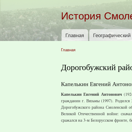
История Смол
Главная
Географический 
Главное меню
Главная
Вы здесь
Дорогобужский рай
Капелькин Евгений Антоно
Капелькин Евгений Антонович
(192
гражданин г. Вязьмы (1997). Родился
Дорогобужского района Смоленской об
Великой Отечественной войне: снача
сражался на 3-м Белорусском фронте, б