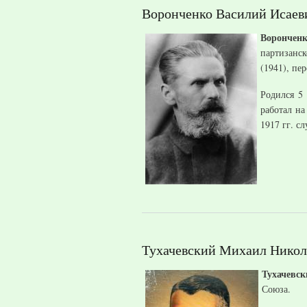
Воронченко Василий Исаев
Ворончен
партизанс
(1941), пе
Родился 5
работал на
1917 гг. с
Тухачевский Михаил Никол
Тухачевс
Союза.