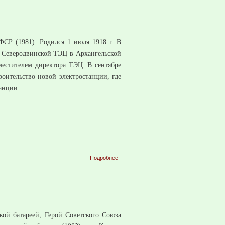
ФСР (1981). Родился 1 июля 1918 г. В
на Северодвинской ТЭЦ в Архангельской
аместителем директора ТЭЦ.
В сентябре
роительство новой электростанции, где
танции.
о Басин
Подробнее
Исаак
Абрамович
кой батареей, Герой Советского Союза