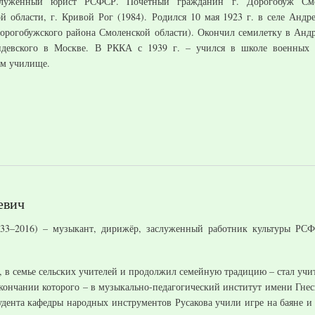
аслуженный юрист РСФСР. Почётный гражданин г. Дорогобуж Смол
й области, г. Кривой Рог (1984). Родился 10 мая 1923 г. в селе Андр
орогобужского района Смоленской области). Окончил семилетку в Андре
девского в Москве. В РККА с 1939 г. – учился в школе военных 
м училище.
евич
33–2016) – музыкант, дирижёр, заслуженный работник культуры РСФ
же, в семье сельских учителей и продолжил семейную традицию – стал уч
ончании которого – в музыкально-педагогический институт имени Гнес
дента кафедры народных инструментов Русакова учили игре на баяне 