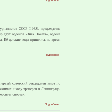
Капелькин
Евгений
Антонович
урналистов СССР (1965), председатель
ер двух орденов «Знак Почёта», ордена
на. Её детские годы пришлись на время
о Утенкова
Подробнее
Мария
Васильевна
 первый советский рекордсмен мира по
 окончил школу тренеров в Ленинграде.
ерситет спорта).
о Шкодин
Подробнее
Иван
Иванович