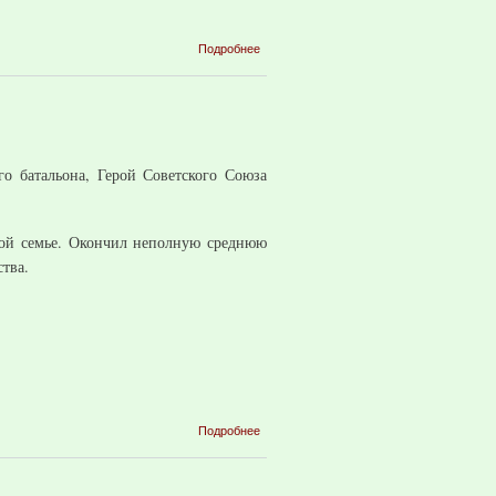
о Русаков
Подробнее
Владимир
Афанасьевич
о батальона, Герой Советского Союза
ской семье. Окончил неполную среднюю
ства.
о Немцев
Подробнее
Семён
Иванович