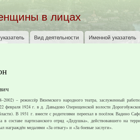
Перейти к
основному
енщины в лицах
содержанию
указатель
Вид деятельности
Именной указатель
он
вич
4–2002) – режиссёр Вяземского народного театра, заслуженный работ
 22 февраля 1924 г. в д. Давыдово Озерищенской волости Дорогобужско
ласти). В 1931 г. вместе с родителями переехал в посёлок Вадино Саф
ла в составе партизанского отряд «Дедушка», действовавшего на терр
ыл награждён медалями «За отвагу» и «За боевые заслуги».