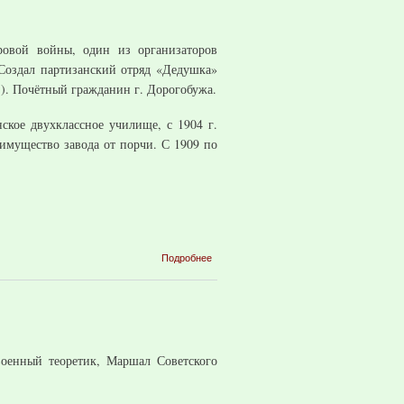
ровой войны, один из организаторов
Создал партизанский отряд «Дедушка»
.). Почётный гражданин г. Дорогобужа.
ское двухклассное училище, с 1904 г.
 имущество завода от порчи. С 1909 по
о
Подробнее
Воронченко
Василий
Исаевич
военный теоретик, Маршал Советского