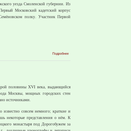
ужского уезда Смоленской губернии. Из
 Первый Московский кадетский корпус
 Семёновском полку. Участник Первой
о
Подробнее
Тухачевский
Михаил
Николаевич
орой половины XVI века, выдающийся
рода Москвы, мощных городских стен
ано источниками.
о известно совсем немного; краткие и
шь некоторые представления о нём. К
ицкого монастыря под Дорогобужем за
 г., различные хронографы и летописи