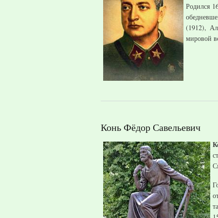
Родился 1
обедневше
(1912), А
мировой в
Конь Фёдор Савельевич
К
с
С
Г
о
т
1