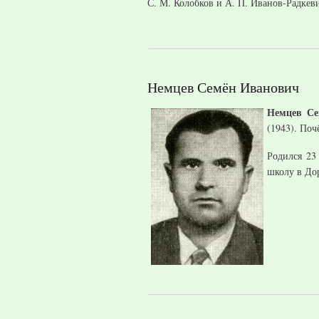
С. М. Колобков и А. П. Иванов-Радкев
Немцев Семён Иванович
Немцев Се
(1943). По
Родился 23
школу в До