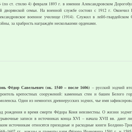
6 (по ст. стилю 4) февраля 1893 г. в имении Александровском Дорогоб
й дворянской семьи. На военной службе состоял с 1912 г. Окончил
лександровское военное училище (1914). Служил в лейб-гвардейском
ойны, за храбрость награждён несколькими орденами.
онь Фёдор Савельевич (ок. 1540 – после 1606)
– русский зодчий вт
троитель крепостных сооружений: каменных стен и башен Белого го
моленска. Один из немногих древнерусских зодчих, чье имя зафиксиров
од рождения и время смерти Фёдора Коня неизвестны. О жизни зодчег
трывочные записи в источниках конца XVI – начала XVII вв. дают ли
аким источникам относятся приходные и расходные книги Болдино-Тро
568–1607 гг., наказы и грамоты царя Фёдора Иоановича 1591 г. и 1595