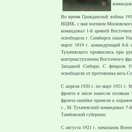
командов
Во время Гражданской войны 1917
ВЦИК, с мая военком Московского
командовал 1-й армией Восточног
освободила г. Симбирск (ныне Ул
марте 1919 г. командующий 8-й 
Тухачевского проявились при ру
контрнаступлении Восточного фрон
Западной Сибири. С февраля 19
освободили от противника весь С
С апреля 1920 г. по март 1921 г.
фронта в июле нанесли полякам 
фронта ошибки привели к поражен
г., М. Тухачевский командовал 7-
Тамбовской губернии.
С августа 1921 г. начальник Вое