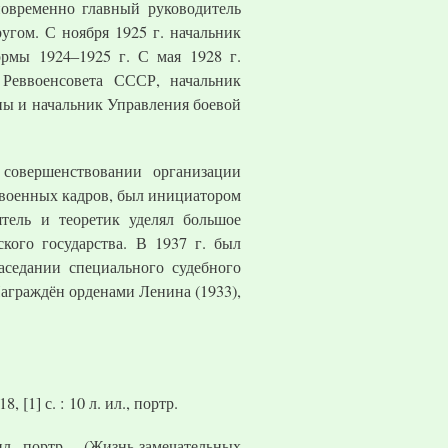
овременно главный руководитель
угом. С ноября 1925 г. начальник
рмы 1924–1925 г. С мая 1928 г.
 Реввоенсовета СССР, начальник
оны и начальник Управления боевой
совершенствовании организации
 военных кадров, был инициатором
ятель и теоретик уделял большое
кого государства. В 1937 г. был
аседании специального судебного
Награждён орденами Ленина (1933),
 [1] с. : 10 л. ил., портр.
 ил., портр. – (Жизнь замечательных