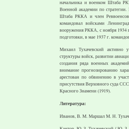
начальника и военком Штаба РК
Военной академии по стратегии. 
Штаба РККА и член Реввоенсове
командовал войсками Ленинград
вооружения РККА, с ноября 1934 г
подготовки, в мае 1937 г. команд
Михаил Тухачевский активно у
структуры войск, развитии авиац
создания ряда военных академий
внимание прогнозированию харак
арестован по обвинению в участ
присутствия Верховного суда СССР
Красного Знамени (1919).
Литература:
Иванов, В. М. Маршал М. Н. Тухачевс
Кантор, Ю. З. Тухачевский / Ю. З. 