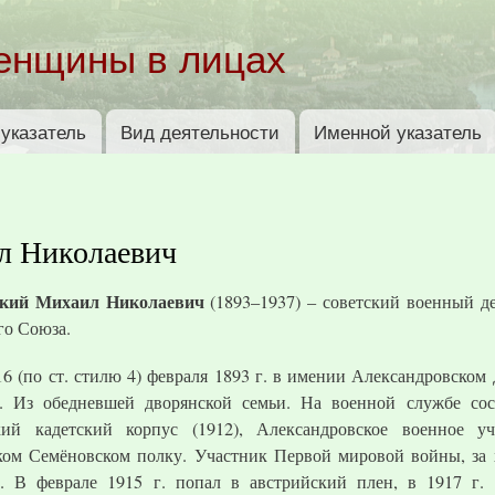
Перейти к
основному
енщины в лицах
содержанию
указатель
Вид деятельности
Именной указатель
л Николаевич
ский Михаил Николаевич
(1893–1937) – советский военный д
го Союза.
16 (по ст. стилю 4) февраля 1893 г. в имении Александровском
. Из обедневшей дворянской семьи. На военной службе со
кий кадетский корпус (1912), Александровское военное у
ком Семёновском полку. Участник Первой мировой войны, за 
. В феврале 1915 г. попал в австрийский плен, в 1917 г. 