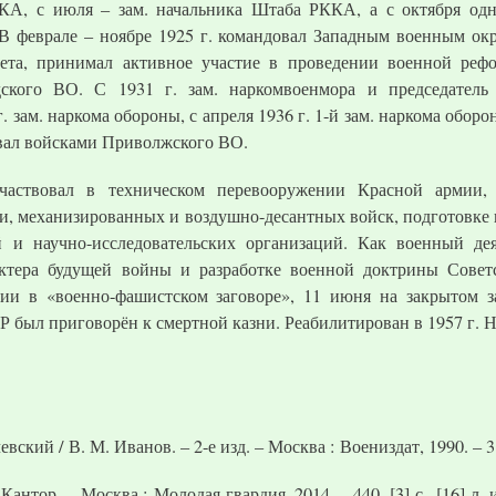
КА, с июля – зам. начальника Штаба РККА, а с октября одн
В феврале – ноябре 1925 г. командовал Западным военным окр
та, принимал активное участие в проведении военной рефо
ского ВО. С 1931 г. зам. наркомвоенмора и председатель
. зам. наркома обороны, с апреля 1936 г. 1-й зам. наркома обор
овал войсками Приволжского ВО.
частвовал в техническом перевооружении Красной армии, 
ии, механизированных и воздушно-десантных войск, подготовке
 и научно-исследовательских организаций. Как военный де
тера будущей войны и разработке военной доктрины Советс
ии в «военно-фашистском заговоре», 11 июня на закрытом з
 был приговорён к смертной казни. Реабилитирован в 1957 г. 
кий / В. М. Иванов. – 2-е изд. – Москва : Воениздат, 1990. – 318,
Кантор. – Москва : Молодая гвардия, 2014. – 440, [3] с., [16] л.