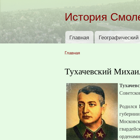
История Смол
Главная
Географический 
Главное меню
Главная
Вы здесь
Тухачевский Михаи
Тухачев
Советско
Родился 
губернии
Московс
гвардейс
орденами