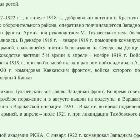
ал ротой.
–1922 гг., в апреле 1918 г., добровольно вступил в Красну
 оборонительного района, оперативно подчинявшегося Западном
о фронта. Армия под руководством М. Тухачевского вела бое
ьяновск). В декабре 1918 г. – январе 1919 г. помощник команд
армией, сражавшейся против белоказаков на Северском Донце.
ководстве частями 5-й армии в апреле – ноябре 1919 г. Вой
та 1919 г., внесли большой вклад в разгром войск адмирала А.
20 г. командовал Кавказским фронтом, войска которого по
еверный Кавказ.
 Михаил Тухачевский возглавлял Западный фронт. Во время совет
тяжёлое поражение и в августе вышли на подступы к Варша
ию в Варшавской операции 1920 г. В марте, во время подавлен
й армией, в апреле – июле 1921 г. при ликвидации Тамбовского 
нной академии РККА. С января 1922 г. командовал Западным фр