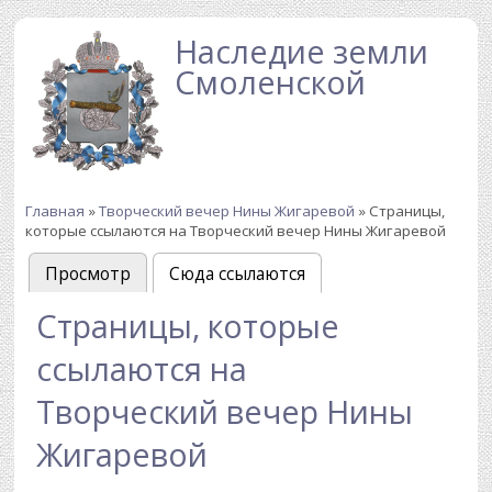
Перейти к основному содержанию
Наследие земли
Смоленской
Главная
»
Творческий вечер Нины Жигаревой
» Страницы,
Вы здесь
которые ссылаются на Творческий вечер Нины Жигаревой
Просмотр
Сюда ссылаются
(активная вкладка)
Главные вкладки
Страницы, которые
ссылаются на
Творческий вечер Нины
Жигаревой