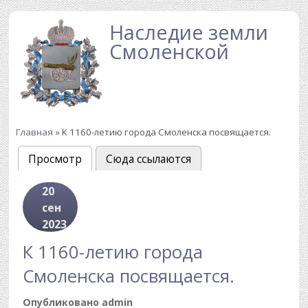
Перейти к основному содержанию
Наследие земли
Смоленской
Главная
» К 1160-летию города Смоленска посвящается.
Вы здесь
Просмотр
(активная вкладка)
Сюда ссылаются
Главные вкладки
20
сен
2023
К 1160-летию города
Смоленска посвящается.
Опубликовано
admin