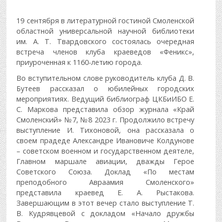
19 сентября в литературной гостиной Смоленской
областной универсальной научной библиотеки
им. А. Т. Твардовского состоялась очередная
встреча членов клуба краеведов «Феникс»,
приуроченная к 1160-летию города.
Во вступительном слове руководитель клуба Д. В.
Бутеев рассказал о юбилейных городских
мероприятиях. Ведущий библиограф ЦКБиИБО Е.
С. Маркова представила обзор журнала «Край
Смоленский» №7, №8 2023 г. Продолжило встречу
выступление И. Тихоновой, она рассказала о
своем прадеде Александре Ивановиче Колдунове
– советском военном и государственном деятеле,
Главном маршале авиации, дважды Герое
Советского Союза. Доклад «По местам
преподобного Авраамия Смоленского»
представила краевед Е. А. Рыстакова.
Завершающим в этот вечер стало выступление Т.
В. Кудрявцевой с докладом «Начало дружбы